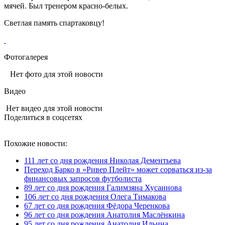
мячей. Был тренером красно-белых.
Светлая память спартаковцу!
Фотогалерея
Нет фото для этой новости
Видео
Нет видео для этой новости
Поделиться в соцсетях
Похожие новости:
111 лет со дня рождения Николая Дементьева
Переход Барко в «Ривер Плейт» может сорваться из‑за
финансовых запросов футболиста
89 лет со дня рождения Галимзяна Хусаинова
106 лет со дня рождения Олега Тимакова
67 лет со дня рождения Фёдора Черенкова
96 лет со дня рождения Анатолия Маслёнкина
95 лет со дня рождения Анатолия Ильина