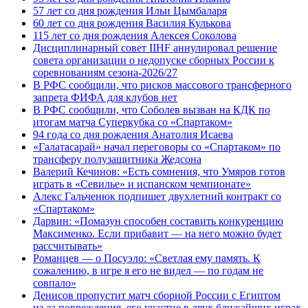
57 лет со дня рождения Ильи Цымбаларя
60 лет со дня рождения Василия Кулькова
115 лет со дня рождения Алексея Соколова
Дисциплинарный совет IIHF аннулировал решение
совета организации о недопуске сборных России к
соревнованиям сезона‑2026/27
В РФС сообщили, что рисков массового трансферного
запрета ФИФА для клубов нет
В РФС сообщили, что Соболев вызван на КДК по
итогам матча Суперкубка со «Спартаком»
94 года со дня рождения Анатолия Исаева
«Галатасарай» начал переговоры со «Спартаком» по
трансферу полузащитника Жедсона
Валерий Кечинов: «Есть сомнения, что Умяров готов
играть в «Севилье» и испанском чемпионате»
Алекс Гальченюк подпишет двухлетний контракт со
«Спартаком»
Дарвин: «Помазун способен составить конкуренцию
Максименко. Если прибавит — на него можно будет
рассчитывать»
Романцев — о Посуэло: «Светлая ему память. К
сожалению, в игре я его не видел — по годам не
совпало»
Денисов пропустит матч сборной России с Египтом
из‑за повреждения, его участие в двух ближайших играх