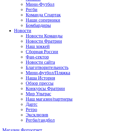
Мини-Футбол
Регби
Команда Спартак
Наши соперники
Бомбардиры
Новости
Новости Команды
Новости Фратрии
Наш хоккей
Сборная России
Фан-cектор
Новости сайта
Благотворительность
Мини-футбол/Пляжка
Наша История
Обзор прессы
Конкурсы Фратрии
Мир Ультрас
Наш магазин/партнеры
Дартс
Ретро
Эксклюзив
Регби/гандбол
Магазин
Фотоотчет