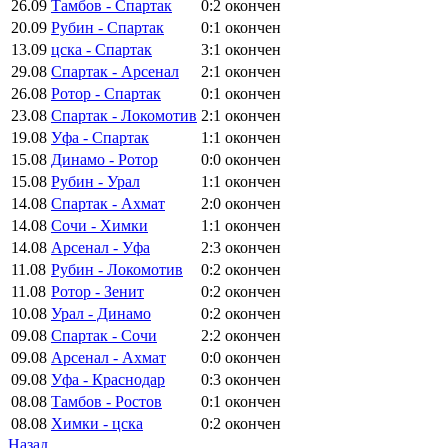
26.09
Тамбов - Спартак
0:2
окончен
20.09
Рубин - Спартак
0:1
окончен
13.09
цска - Спартак
3:1
окончен
29.08
Спартак - Арсенал
2:1
окончен
26.08
Ротор - Спартак
0:1
окончен
23.08
Спартак - Локомотив
2:1
окончен
19.08
Уфа - Спартак
1:1
окончен
15.08
Динамо - Ротор
0:0
окончен
15.08
Рубин - Урал
1:1
окончен
14.08
Спартак - Ахмат
2:0
окончен
14.08
Сочи - Химки
1:1
окончен
14.08
Арсенал - Уфа
2:3
окончен
11.08
Рубин - Локомотив
0:2
окончен
11.08
Ротор - Зенит
0:2
окончен
10.08
Урал - Динамо
0:2
окончен
09.08
Спартак - Сочи
2:2
окончен
09.08
Арсенал - Ахмат
0:0
окончен
09.08
Уфа - Краснодар
0:3
окончен
08.08
Тамбов - Ростов
0:1
окончен
08.08
Химки - цска
0:2
окончен
Назад