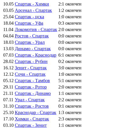
10.05
Спартак - Химки
2:1
окончен
03.05
Арсенал - Спартак
1:2
окончен
25.04
Спартак - цска
1:0
окончен
18.04
Спартак - Уфа
0:3
окончен
11.04
Локомотив - Спартак
2:0
окончен
04.04
Ростов - Спартак
0:0
окончен
18.03
Спартак - Урал
0:0
окончен
13.03
Динамо - Спартак
0:0
окончен
07.03
Спартак - Краснодар
6:1
окончен
28.02
Спартак - Рубин
0:2
окончен
16.12
Зенит - Спартак
3:0
окончен
12.12
Сочи - Спартак
1:0
окончен
05.12
Спартак - Тамбов
5:1
окончен
29.11
Спартак - Ротор
2:0
окончен
21.11
Спартак - Динамо
1:1
окончен
07.11
Урал - Спартак
2:2
окончен
31.10
Спартак - Ростов
0:1
окончен
25.10
Краснодар - Спартак
1:3
окончен
17.10
Химки - Спартак
2:3
окончен
03.10
Спартак - Зенит
1:1
окончен