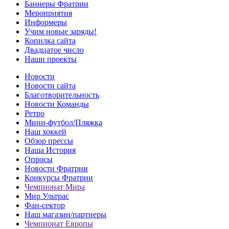
Баннеры Фратрии
Мероприятия
Информеры
Учим новые заряды!
Копилка сайта
Двадцатое число
Наши проекты
Новости
Новости сайта
Благотворительность
Новости Команды
Ретро
Мини-футбол/Пляжка
Наш хоккей
Обзор прессы
Наша История
Опросы
Новости Фратрии
Конкурсы Фратрии
Чемпионат Мира
Мир Ультрас
Фан-cектор
Наш магазин/партнеры
Чемпионат Европы