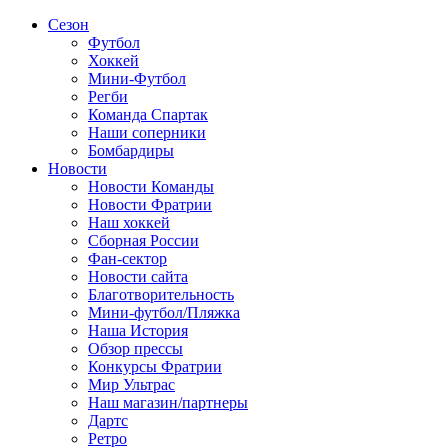
Сезон
Футбол
Хоккей
Мини-Футбол
Регби
Команда Спартак
Наши соперники
Бомбардиры
Новости
Новости Команды
Новости Фратрии
Наш хоккей
Сборная России
Фан-cектор
Новости сайта
Благотворительность
Мини-футбол/Пляжка
Наша История
Обзор прессы
Конкурсы Фратрии
Мир Ультрас
Наш магазин/партнеры
Дартс
Ретро