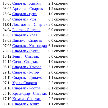
10.05
Спартак - Химки
2:1
окончен
03.05
Арсенал - Спартак
1:2
окончен
25.04
Спартак - цска
1:0
окончен
18.04
Спартак - Уфа
0:3
окончен
11.04
Локомотив - Спартак
2:0
окончен
04.04
Ростов - Спартак
0:0
окончен
18.03
Спартак - Урал
0:0
окончен
13.03
Динамо - Спартак
0:0
окончен
07.03
Спартак - Краснодар
6:1
окончен
28.02
Спартак - Рубин
0:2
окончен
16.12
Зенит - Спартак
3:0
окончен
12.12
Сочи - Спартак
1:0
окончен
05.12
Спартак - Тамбов
5:1
окончен
29.11
Спартак - Ротор
2:0
окончен
21.11
Спартак - Динамо
1:1
окончен
07.11
Урал - Спартак
2:2
окончен
31.10
Спартак - Ростов
0:1
окончен
25.10
Краснодар - Спартак
1:3
окончен
17.10
Химки - Спартак
2:3
окончен
03.10
Спартак - Зенит
1:1
окончен