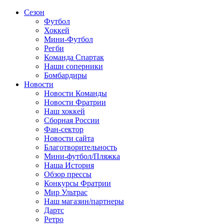
Сезон
Футбол
Хоккей
Мини-Футбол
Регби
Команда Спартак
Наши соперники
Бомбардиры
Новости
Новости Команды
Новости Фратрии
Наш хоккей
Сборная России
Фан-cектор
Новости сайта
Благотворительность
Мини-футбол/Пляжка
Наша История
Обзор прессы
Конкурсы Фратрии
Мир Ультрас
Наш магазин/партнеры
Дартс
Ретро