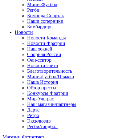
Мини-Футбол
Регби
Команда Спартак
Наши соперники
Бомбардиры
Новости
Новости Команды
Новости Фратрии
Наш хоккей
Сборная России
Фан-cектор
Новости сайта
Благотворительность
Мини-футбол/Пляжка
Наша История
Обзор прессы
Конкурсы Фратрии
Мир Ультрас
Наш магазин/партнеры
Дартс
Ретро
Эксклюзив
Регби/гандбол
Магазин
Фотоотчет