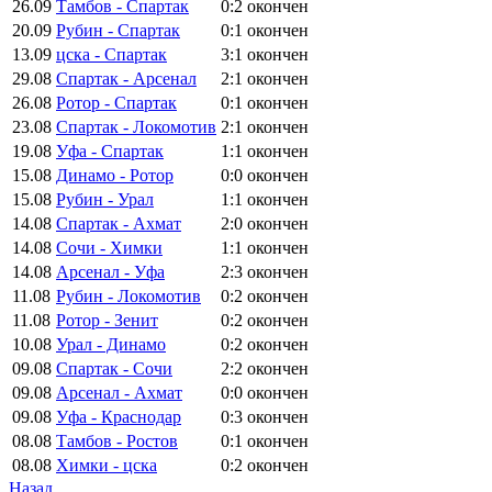
26.09
Тамбов - Спартак
0:2
окончен
20.09
Рубин - Спартак
0:1
окончен
13.09
цска - Спартак
3:1
окончен
29.08
Спартак - Арсенал
2:1
окончен
26.08
Ротор - Спартак
0:1
окончен
23.08
Спартак - Локомотив
2:1
окончен
19.08
Уфа - Спартак
1:1
окончен
15.08
Динамо - Ротор
0:0
окончен
15.08
Рубин - Урал
1:1
окончен
14.08
Спартак - Ахмат
2:0
окончен
14.08
Сочи - Химки
1:1
окончен
14.08
Арсенал - Уфа
2:3
окончен
11.08
Рубин - Локомотив
0:2
окончен
11.08
Ротор - Зенит
0:2
окончен
10.08
Урал - Динамо
0:2
окончен
09.08
Спартак - Сочи
2:2
окончен
09.08
Арсенал - Ахмат
0:0
окончен
09.08
Уфа - Краснодар
0:3
окончен
08.08
Тамбов - Ростов
0:1
окончен
08.08
Химки - цска
0:2
окончен
Назад