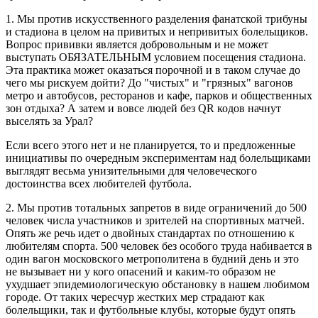
1. Мы против искусственного разделения фанатской трибуны
и стадиона в целом на привитых и непривитых болельщиков.
Вопрос прививки является добровольным и не может
выступать ОБЯЗАТЕЛЬНЫМ условием посещения стадиона.
Эта практика может оказаться порочной и в таком случае до
чего мы рискуем дойти? До "чистых" и "грязных" вагонов
метро и автобусов, ресторанов и кафе, парков и общественных
зон отдыха? А затем и вовсе людей без QR кодов начнут
выселять за Урал?
Если всего этого нет и не планируется, то и предложенные
инициативы по очередным экспериментам над болельщиками
выглядят весьма унизительными для человеческого
достоинства всех любителей футбола.
2. Мы против тотальных запретов в виде ограничений до 500
человек числа участников и зрителей на спортивных матчей.
Опять же речь идет о двойных стандартах по отношению к
любителям спорта. 500 человек без особого труда набивается в
один вагон московского метрополитена в будний день и это
не вызывает ни у кого опасений и каким-то образом не
ухудшает эпидемиологическую обстановку в нашем любимом
городе. От таких чересчур жестких мер страдают как
болельщики, так и футбольные клубы, которые будут опять