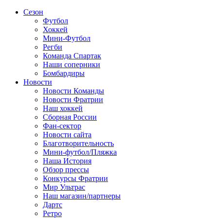
Сезон
Футбол
Хоккей
Мини-Футбол
Регби
Команда Спартак
Наши соперники
Бомбардиры
Новости
Новости Команды
Новости Фратрии
Наш хоккей
Сборная России
Фан-cектор
Новости сайта
Благотворительность
Мини-футбол/Пляжка
Наша История
Обзор прессы
Конкурсы Фратрии
Мир Ультрас
Наш магазин/партнеры
Дартс
Ретро