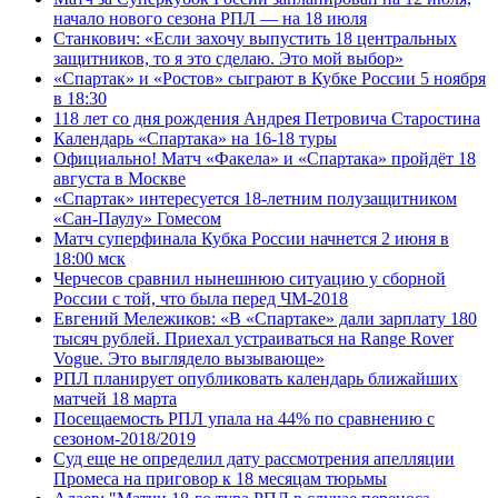
начало нового сезона РПЛ — на 18 июля
Станкович: «Если захочу выпустить 18 центральных
защитников, то я это сделаю. Это мой выбор»
«Спартак» и «Ростов» сыграют в Кубке России 5 ноября
в 18:30
118 лет со дня рождения Андрея Петровича Старостина
Календарь «Спартака» на 16-18 туры
Официально! Матч «Факела» и «Спартака» пройдёт 18
августа в Москве
«Спартак» интересуется 18-летним полузащитником
«Сан-Паулу» Гомесом
Матч суперфинала Кубка России начнется 2 июня в
18:00 мск
Черчесов сравнил нынешнюю ситуацию у сборной
России с той, что была перед ЧМ‑2018
Евгений Мележиков: «В «Спартаке» дали зарплату 180
тысяч рублей. Приехал устраиваться на Range Rover
Vogue. Это выглядело вызывающе»
РПЛ планирует опубликовать календарь ближайших
матчей 18 марта
Посещаемость РПЛ упала на 44% по сравнению с
сезоном-2018/2019
Суд еще не определил дату рассмотрения апелляции
Промеса на приговор к 18 месяцам тюрьмы