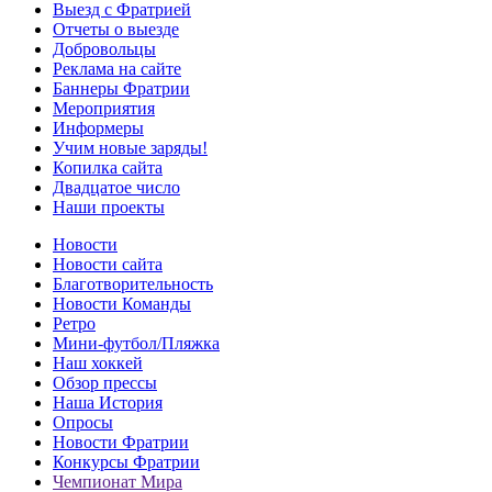
Выезд с Фратрией
Отчеты о выезде
Добровольцы
Реклама на сайте
Баннеры Фратрии
Мероприятия
Информеры
Учим новые заряды!
Копилка сайта
Двадцатое число
Наши проекты
Новости
Новости сайта
Благотворительность
Новости Команды
Ретро
Мини-футбол/Пляжка
Наш хоккей
Обзор прессы
Наша История
Опросы
Новости Фратрии
Конкурсы Фратрии
Чемпионат Мира