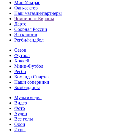
Мир Ультрас
Фан-cектор
Наш магазин/партнеры
Чемпионат Европы
Дартс
Сборная России
Эксклюзив
Регби/гандбол
Сезон
Футбол
Хоккей
Мини-Футбол
Регби
Команда Спартак
Наши соперники
Бомбардиры
Мультимедиа
Видео
Фото
Аудио
Все голы
Обои
Игры