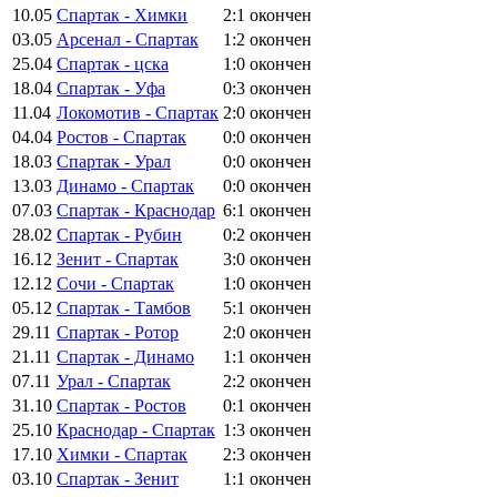
10.05
Спартак - Химки
2:1
окончен
03.05
Арсенал - Спартак
1:2
окончен
25.04
Спартак - цска
1:0
окончен
18.04
Спартак - Уфа
0:3
окончен
11.04
Локомотив - Спартак
2:0
окончен
04.04
Ростов - Спартак
0:0
окончен
18.03
Спартак - Урал
0:0
окончен
13.03
Динамо - Спартак
0:0
окончен
07.03
Спартак - Краснодар
6:1
окончен
28.02
Спартак - Рубин
0:2
окончен
16.12
Зенит - Спартак
3:0
окончен
12.12
Сочи - Спартак
1:0
окончен
05.12
Спартак - Тамбов
5:1
окончен
29.11
Спартак - Ротор
2:0
окончен
21.11
Спартак - Динамо
1:1
окончен
07.11
Урал - Спартак
2:2
окончен
31.10
Спартак - Ростов
0:1
окончен
25.10
Краснодар - Спартак
1:3
окончен
17.10
Химки - Спартак
2:3
окончен
03.10
Спартак - Зенит
1:1
окончен