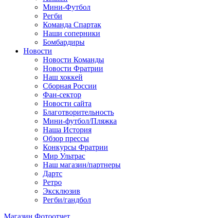
Мини-Футбол
Регби
Команда Спартак
Наши соперники
Бомбардиры
Новости
Новости Команды
Новости Фратрии
Наш хоккей
Сборная России
Фан-cектор
Новости сайта
Благотворительность
Мини-футбол/Пляжка
Наша История
Обзор прессы
Конкурсы Фратрии
Мир Ультрас
Наш магазин/партнеры
Дартс
Ретро
Эксклюзив
Регби/гандбол
Магазин
Фотоотчет