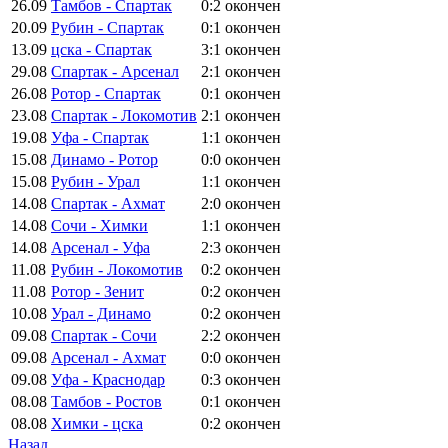
26.09
Тамбов - Спартак
0:2
окончен
20.09
Рубин - Спартак
0:1
окончен
13.09
цска - Спартак
3:1
окончен
29.08
Спартак - Арсенал
2:1
окончен
26.08
Ротор - Спартак
0:1
окончен
23.08
Спартак - Локомотив
2:1
окончен
19.08
Уфа - Спартак
1:1
окончен
15.08
Динамо - Ротор
0:0
окончен
15.08
Рубин - Урал
1:1
окончен
14.08
Спартак - Ахмат
2:0
окончен
14.08
Сочи - Химки
1:1
окончен
14.08
Арсенал - Уфа
2:3
окончен
11.08
Рубин - Локомотив
0:2
окончен
11.08
Ротор - Зенит
0:2
окончен
10.08
Урал - Динамо
0:2
окончен
09.08
Спартак - Сочи
2:2
окончен
09.08
Арсенал - Ахмат
0:0
окончен
09.08
Уфа - Краснодар
0:3
окончен
08.08
Тамбов - Ростов
0:1
окончен
08.08
Химки - цска
0:2
окончен
Назад