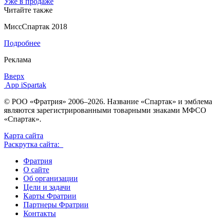
Уже в продаже
Читайте также
МиссСпартак 2018
Подробнее
Реклама
Вверх
App iSpartak
© РОО «Фратрия» 2006–2026. Название «Спартак» и эмблема
являются зарегистрированными товарными знаками МФСО
«Спартак».
Карта сайта
Раскрутка сайта:
Фратрия
О сайте
Об организации
Цели и задачи
Карты Фратрии
Партнеры Фратрии
Контакты