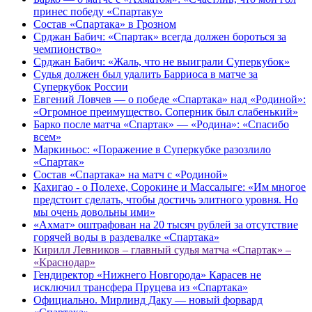
принес победу «Спартаку»
Состав «Спартака» в Грозном
Срджан Бабич: «Спартак» всегда должен бороться за
чемпионство»
Срджан Бабич: «Жаль, что не выиграли Суперкубок»
Судья должен был удалить Барриоса в матче за
Суперкубок России
Евгений Ловчев — о победе «Спартака» над «Родиной»:
«Огромное преимущество. Соперник был слабенький»
Барко после матча «Спартак» — «Родина»: «Спасибо
всем»
Маркиньос: «Поражение в Суперкубке разозлило
«Спартак»
Состав «Спартака» на матч с «Родиной»
Кахигао - о Полехе, Сорокине и Массалыге: «Им многое
предстоит сделать, чтобы достичь элитного уровня. Но
мы очень довольны ими»
«Ахмат» оштрафован на 20 тысяч рублей за отсутствие
горячей воды в раздевалке «Спартака»
Кирилл Левников – главный судья матча «Спартак» –
«Краснодар»
Гендиректор «Нижнего Новгорода» Карасев не
исключил трансфера Пруцева из «Спартака»
Официально. Мирлинд Даку — новый форвард