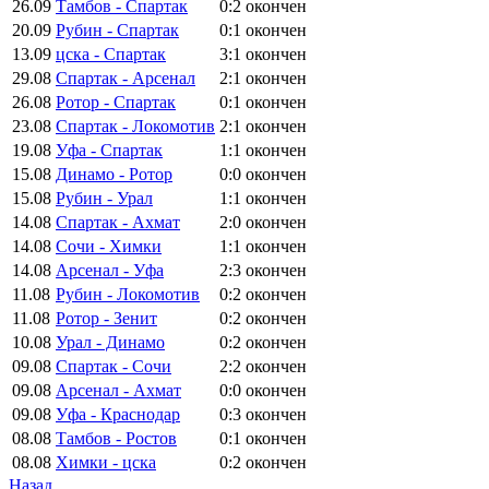
26.09
Тамбов - Спартак
0:2
окончен
20.09
Рубин - Спартак
0:1
окончен
13.09
цска - Спартак
3:1
окончен
29.08
Спартак - Арсенал
2:1
окончен
26.08
Ротор - Спартак
0:1
окончен
23.08
Спартак - Локомотив
2:1
окончен
19.08
Уфа - Спартак
1:1
окончен
15.08
Динамо - Ротор
0:0
окончен
15.08
Рубин - Урал
1:1
окончен
14.08
Спартак - Ахмат
2:0
окончен
14.08
Сочи - Химки
1:1
окончен
14.08
Арсенал - Уфа
2:3
окончен
11.08
Рубин - Локомотив
0:2
окончен
11.08
Ротор - Зенит
0:2
окончен
10.08
Урал - Динамо
0:2
окончен
09.08
Спартак - Сочи
2:2
окончен
09.08
Арсенал - Ахмат
0:0
окончен
09.08
Уфа - Краснодар
0:3
окончен
08.08
Тамбов - Ростов
0:1
окончен
08.08
Химки - цска
0:2
окончен
Назад