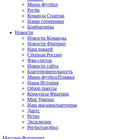
Мини-Футбол
Регби
Команда Спартак
Наши соперники
Бомбардиры
Новости
Новости Команды
Новости Фратрии
Наш хоккей
Сборная России
Фан-cектор
Новости сайта
Благотворительность
Мини-футбол/Пляжка
Наша История
Обзор прессы
Конкурсы Фратрии
Мир Ультрас
Наш магазин/партнеры
Дартс
Ретро
Эксклюзив
Регби/гандбол
Магазин
Фотоотчет