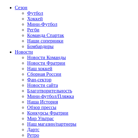
Сезон
Футбол
Хоккей
Мини-Футбол
Регби
Команда Спартак
Наши соперники
Бомбардиры
Новости
Новости Команды
Новости Фратрии
Наш хоккей
Сборная России
Фан-cектор
Новости сайта
Благотворительность
Мини-футбол/Пляжка
Наша История
Обзор прессы
Конкурсы Фратрии
Мир Ультрас
Наш магазин/партнеры
Дартс
Ретро