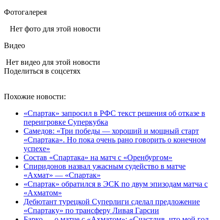
Фотогалерея
Нет фото для этой новости
Видео
Нет видео для этой новости
Поделиться в соцсетях
Похожие новости:
«Спартак» запросил в РФС текст решения об отказе в
переигровке Суперкубка
Самедов: «Три победы — хороший и мощный старт
«Спартака». Но пока очень рано говорить о конечном
успехе»
Состав «Спартака» на матч с «Оренбургом»
Спиридонов назвал ужасным судейство в матче
«Ахмат» — «Спартак»
«Спартак» обратился в ЭСК по двум эпизодам матча с
«Ахматом»
Дебютант турецкой Суперлиги сделал предложение
«Спартаку» по трансферу Ливая Гарсии
Барко — о матче с «Ахматом»: «Счастлив, что мой гол