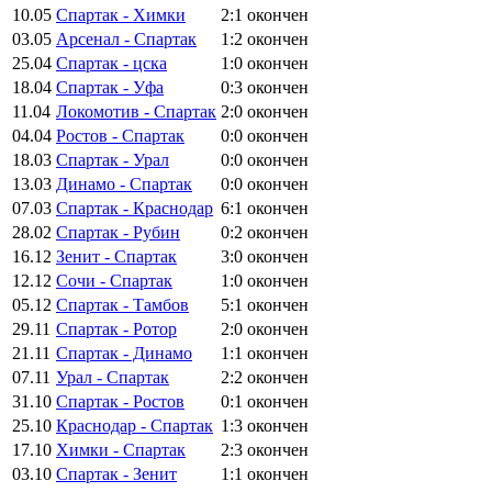
10.05
Спартак - Химки
2:1
окончен
03.05
Арсенал - Спартак
1:2
окончен
25.04
Спартак - цска
1:0
окончен
18.04
Спартак - Уфа
0:3
окончен
11.04
Локомотив - Спартак
2:0
окончен
04.04
Ростов - Спартак
0:0
окончен
18.03
Спартак - Урал
0:0
окончен
13.03
Динамо - Спартак
0:0
окончен
07.03
Спартак - Краснодар
6:1
окончен
28.02
Спартак - Рубин
0:2
окончен
16.12
Зенит - Спартак
3:0
окончен
12.12
Сочи - Спартак
1:0
окончен
05.12
Спартак - Тамбов
5:1
окончен
29.11
Спартак - Ротор
2:0
окончен
21.11
Спартак - Динамо
1:1
окончен
07.11
Урал - Спартак
2:2
окончен
31.10
Спартак - Ростов
0:1
окончен
25.10
Краснодар - Спартак
1:3
окончен
17.10
Химки - Спартак
2:3
окончен
03.10
Спартак - Зенит
1:1
окончен