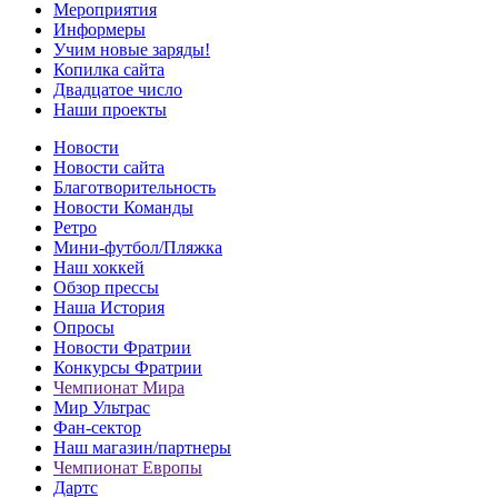
Мероприятия
Информеры
Учим новые заряды!
Копилка сайта
Двадцатое число
Наши проекты
Новости
Новости сайта
Благотворительность
Новости Команды
Ретро
Мини-футбол/Пляжка
Наш хоккей
Обзор прессы
Наша История
Опросы
Новости Фратрии
Конкурсы Фратрии
Чемпионат Мира
Мир Ультрас
Фан-cектор
Наш магазин/партнеры
Чемпионат Европы
Дартс