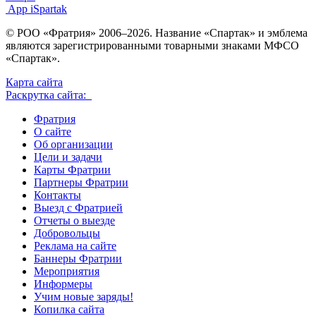
App iSpartak
© РОО «Фратрия» 2006–2026. Название «Спартак» и эмблема
являются зарегистрированными товарными знаками МФСО
«Спартак».
Карта сайта
Раскрутка сайта:
Фратрия
О сайте
Об организации
Цели и задачи
Карты Фратрии
Партнеры Фратрии
Контакты
Выезд с Фратрией
Отчеты о выезде
Добровольцы
Реклама на сайте
Баннеры Фратрии
Мероприятия
Информеры
Учим новые заряды!
Копилка сайта