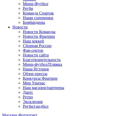
Мини-Футбол
Регби
Команда Спартак
Наши соперники
Бомбардиры
Новости
Новости Команды
Новости Фратрии
Наш хоккей
Сборная России
Фан-cектор
Новости сайта
Благотворительность
Мини-футбол/Пляжка
Наша История
Обзор прессы
Конкурсы Фратрии
Мир Ультрас
Наш магазин/партнеры
Дартс
Ретро
Эксклюзив
Регби/гандбол
Магазин
Фотоотчет