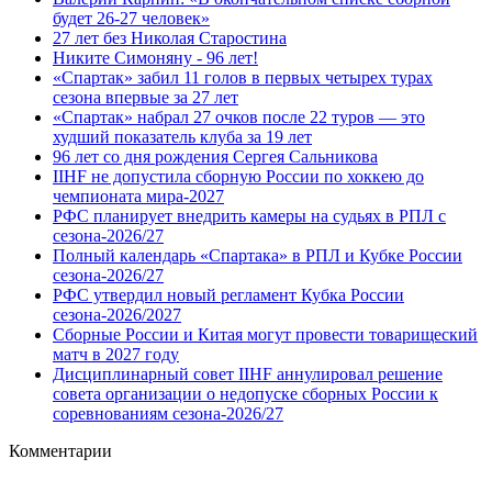
будет 26-27 человек»
27 лет без Николая Старостина
Никите Симоняну - 96 лет!
«Спартак» забил 11 голов в первых четырех турах
сезона впервые за 27 лет
«Спартак» набрал 27 очков после 22 туров — это
худший показатель клуба за 19 лет
96 лет со дня рождения Сергея Сальникова
IIHF не допустила сборную России по хоккею до
чемпионата мира‑2027
РФС планирует внедрить камеры на судьях в РПЛ с
сезона-2026/27
Полный календарь «Спартака» в РПЛ и Кубке России
сезона-2026/27
РФС утвердил новый регламент Кубка России
сезона-2026/2027
Сборные России и Китая могут провести товарищеский
матч в 2027 году
Дисциплинарный совет IIHF аннулировал решение
совета организации о недопуске сборных России к
соревнованиям сезона‑2026/27
Комментарии