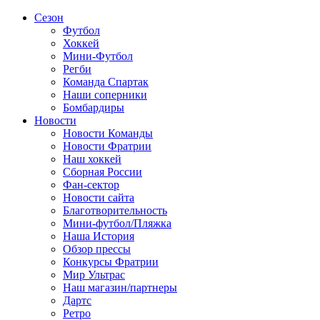
Сезон
Футбол
Хоккей
Мини-Футбол
Регби
Команда Спартак
Наши соперники
Бомбардиры
Новости
Новости Команды
Новости Фратрии
Наш хоккей
Сборная России
Фан-cектор
Новости сайта
Благотворительность
Мини-футбол/Пляжка
Наша История
Обзор прессы
Конкурсы Фратрии
Мир Ультрас
Наш магазин/партнеры
Дартс
Ретро