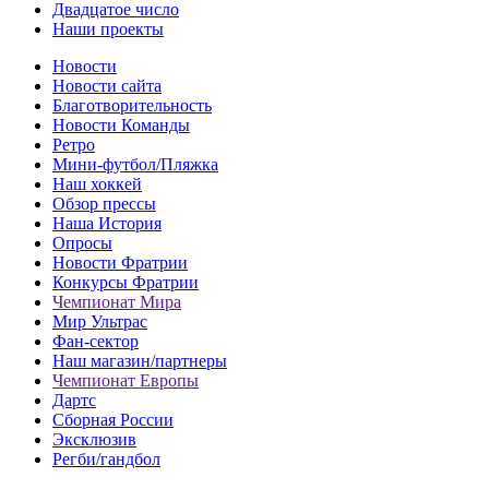
Двадцатое число
Наши проекты
Новости
Новости сайта
Благотворительность
Новости Команды
Ретро
Мини-футбол/Пляжка
Наш хоккей
Обзор прессы
Наша История
Опросы
Новости Фратрии
Конкурсы Фратрии
Чемпионат Мира
Мир Ультрас
Фан-cектор
Наш магазин/партнеры
Чемпионат Европы
Дартс
Сборная России
Эксклюзив
Регби/гандбол