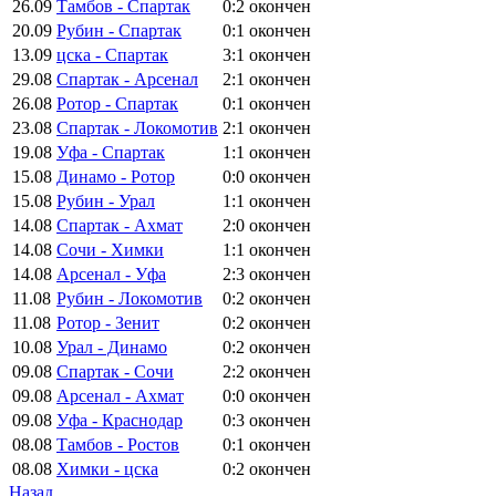
26.09
Тамбов - Спартак
0:2
окончен
20.09
Рубин - Спартак
0:1
окончен
13.09
цска - Спартак
3:1
окончен
29.08
Спартак - Арсенал
2:1
окончен
26.08
Ротор - Спартак
0:1
окончен
23.08
Спартак - Локомотив
2:1
окончен
19.08
Уфа - Спартак
1:1
окончен
15.08
Динамо - Ротор
0:0
окончен
15.08
Рубин - Урал
1:1
окончен
14.08
Спартак - Ахмат
2:0
окончен
14.08
Сочи - Химки
1:1
окончен
14.08
Арсенал - Уфа
2:3
окончен
11.08
Рубин - Локомотив
0:2
окончен
11.08
Ротор - Зенит
0:2
окончен
10.08
Урал - Динамо
0:2
окончен
09.08
Спартак - Сочи
2:2
окончен
09.08
Арсенал - Ахмат
0:0
окончен
09.08
Уфа - Краснодар
0:3
окончен
08.08
Тамбов - Ростов
0:1
окончен
08.08
Химки - цска
0:2
окончен
Назад