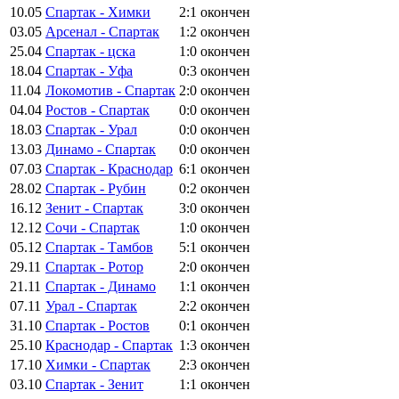
10.05
Спартак - Химки
2:1
окончен
03.05
Арсенал - Спартак
1:2
окончен
25.04
Спартак - цска
1:0
окончен
18.04
Спартак - Уфа
0:3
окончен
11.04
Локомотив - Спартак
2:0
окончен
04.04
Ростов - Спартак
0:0
окончен
18.03
Спартак - Урал
0:0
окончен
13.03
Динамо - Спартак
0:0
окончен
07.03
Спартак - Краснодар
6:1
окончен
28.02
Спартак - Рубин
0:2
окончен
16.12
Зенит - Спартак
3:0
окончен
12.12
Сочи - Спартак
1:0
окончен
05.12
Спартак - Тамбов
5:1
окончен
29.11
Спартак - Ротор
2:0
окончен
21.11
Спартак - Динамо
1:1
окончен
07.11
Урал - Спартак
2:2
окончен
31.10
Спартак - Ростов
0:1
окончен
25.10
Краснодар - Спартак
1:3
окончен
17.10
Химки - Спартак
2:3
окончен
03.10
Спартак - Зенит
1:1
окончен