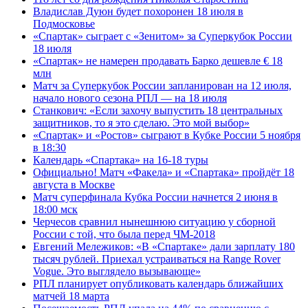
Владислав Дуюн будет похоронен 18 июля в
Подмосковье
«Спартак» сыграет с «Зенитом» за Суперкубок России
18 июля
«Спартак» не намерен продавать Барко дешевле € 18
млн
Матч за Суперкубок России запланирован на 12 июля,
начало нового сезона РПЛ — на 18 июля
Станкович: «Если захочу выпустить 18 центральных
защитников, то я это сделаю. Это мой выбор»
«Спартак» и «Ростов» сыграют в Кубке России 5 ноября
в 18:30
Календарь «Спартака» на 16-18 туры
Официально! Матч «Факела» и «Спартака» пройдёт 18
августа в Москве
Матч суперфинала Кубка России начнется 2 июня в
18:00 мск
Черчесов сравнил нынешнюю ситуацию у сборной
России с той, что была перед ЧМ‑2018
Евгений Мележиков: «В «Спартаке» дали зарплату 180
тысяч рублей. Приехал устраиваться на Range Rover
Vogue. Это выглядело вызывающе»
РПЛ планирует опубликовать календарь ближайших
матчей 18 марта