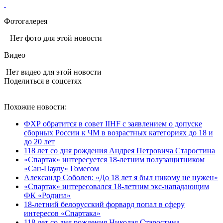
Фотогалерея
Нет фото для этой новости
Видео
Нет видео для этой новости
Поделиться в соцсетях
Похожие новости:
ФХР обратится в совет IIHF c заявлением о допуске
сборных России к ЧМ в возрастных категориях до 18 и
до 20 лет
118 лет со дня рождения Андрея Петровича Старостина
«Спартак» интересуется 18-летним полузащитником
«Сан-Паулу» Гомесом
Александр Соболев: «До 18 лет я был никому не нужен»
«Спартак» интересовался 18-летним экс-нападающим
ФК «Родина»
18-летний белорусский форвард попал в сферу
интересов «Спартака»
118 лет со дня рождения Николая Старостина