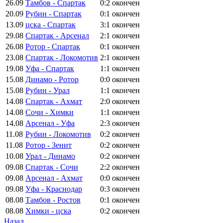
26.09
Тамбов - Спартак
0:2
окончен
20.09
Рубин - Спартак
0:1
окончен
13.09
цска - Спартак
3:1
окончен
29.08
Спартак - Арсенал
2:1
окончен
26.08
Ротор - Спартак
0:1
окончен
23.08
Спартак - Локомотив
2:1
окончен
19.08
Уфа - Спартак
1:1
окончен
15.08
Динамо - Ротор
0:0
окончен
15.08
Рубин - Урал
1:1
окончен
14.08
Спартак - Ахмат
2:0
окончен
14.08
Сочи - Химки
1:1
окончен
14.08
Арсенал - Уфа
2:3
окончен
11.08
Рубин - Локомотив
0:2
окончен
11.08
Ротор - Зенит
0:2
окончен
10.08
Урал - Динамо
0:2
окончен
09.08
Спартак - Сочи
2:2
окончен
09.08
Арсенал - Ахмат
0:0
окончен
09.08
Уфа - Краснодар
0:3
окончен
08.08
Тамбов - Ростов
0:1
окончен
08.08
Химки - цска
0:2
окончен
Назад