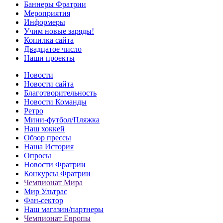
Баннеры Фратрии
Мероприятия
Информеры
Учим новые заряды!
Копилка сайта
Двадцатое число
Наши проекты
Новости
Новости сайта
Благотворительность
Новости Команды
Ретро
Мини-футбол/Пляжка
Наш хоккей
Обзор прессы
Наша История
Опросы
Новости Фратрии
Конкурсы Фратрии
Чемпионат Мира
Мир Ультрас
Фан-cектор
Наш магазин/партнеры
Чемпионат Европы