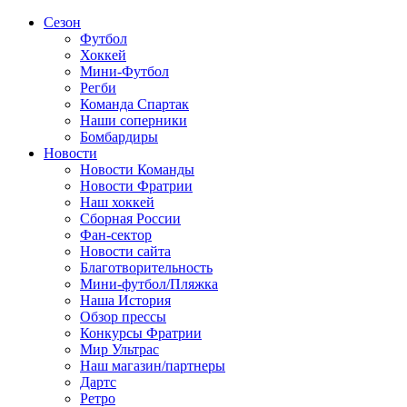
Сезон
Футбол
Хоккей
Мини-Футбол
Регби
Команда Спартак
Наши соперники
Бомбардиры
Новости
Новости Команды
Новости Фратрии
Наш хоккей
Сборная России
Фан-cектор
Новости сайта
Благотворительность
Мини-футбол/Пляжка
Наша История
Обзор прессы
Конкурсы Фратрии
Мир Ультрас
Наш магазин/партнеры
Дартс
Ретро