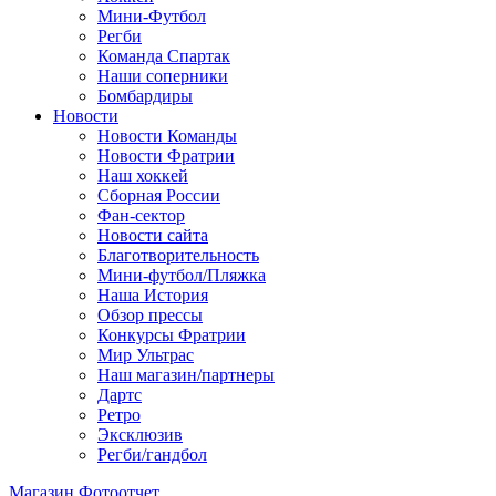
Мини-Футбол
Регби
Команда Спартак
Наши соперники
Бомбардиры
Новости
Новости Команды
Новости Фратрии
Наш хоккей
Сборная России
Фан-cектор
Новости сайта
Благотворительность
Мини-футбол/Пляжка
Наша История
Обзор прессы
Конкурсы Фратрии
Мир Ультрас
Наш магазин/партнеры
Дартс
Ретро
Эксклюзив
Регби/гандбол
Магазин
Фотоотчет