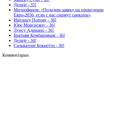
Делиjе - 35!
Митрофанов: «Подадим заявку на проведение
Евро-2036, если с нас снимут санкции»
Ивелину Попову - 36!
Юре Мовсисяну - 36!
Луису Адриано - 36!
Братьям Комбаровым - 36!
Делиjе - 34!
Сальваторе Боккетти - 36!
Комментарии