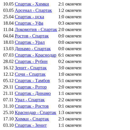
10.05
Спартак - Химки
2:1
окончен
03.05
Арсенал - Спартак
1:2
окончен
25.04
Спартак - цска
1:0
окончен
18.04
Спартак - Уфа
0:3
окончен
11.04
Локомотив - Спартак
2:0
окончен
04.04
Ростов - Спартак
0:0
окончен
18.03
Спартак - Урал
0:0
окончен
13.03
Динамо - Спартак
0:0
окончен
07.03
Спартак - Краснодар
6:1
окончен
28.02
Спартак - Рубин
0:2
окончен
16.12
Зенит - Спартак
3:0
окончен
12.12
Сочи - Спартак
1:0
окончен
05.12
Спартак - Тамбов
5:1
окончен
29.11
Спартак - Ротор
2:0
окончен
21.11
Спартак - Динамо
1:1
окончен
07.11
Урал - Спартак
2:2
окончен
31.10
Спартак - Ростов
0:1
окончен
25.10
Краснодар - Спартак
1:3
окончен
17.10
Химки - Спартак
2:3
окончен
03.10
Спартак - Зенит
1:1
окончен