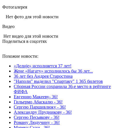
Фотогалерея
Нет фото для этой новости
Видео
Нет видео для этой новости
Поделиться в соцсетях
Похожие новости:
«Делиjе» исполняется 37 лет!
Жене «Нагату» исполнилось бы 36 лет...
36 лет без Андрея Старостина
"Наполи" выделил "Спартаку" 1 365 билетов
Сборная России сохранила 36‑е место в рейтинге
ФИФА
Евгению Макееву- 36!
Гильермо Абаскалю - 36!
Сергею Паршивлюку - 36!
Александру Прудникову - 36!
Сергею Песьякову - 36!
Роману Людучину - 36!
Мареку Сухи - 36!