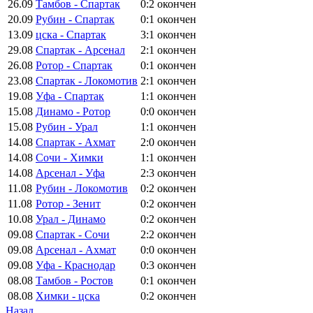
26.09
Тамбов - Спартак
0:2
окончен
20.09
Рубин - Спартак
0:1
окончен
13.09
цска - Спартак
3:1
окончен
29.08
Спартак - Арсенал
2:1
окончен
26.08
Ротор - Спартак
0:1
окончен
23.08
Спартак - Локомотив
2:1
окончен
19.08
Уфа - Спартак
1:1
окончен
15.08
Динамо - Ротор
0:0
окончен
15.08
Рубин - Урал
1:1
окончен
14.08
Спартак - Ахмат
2:0
окончен
14.08
Сочи - Химки
1:1
окончен
14.08
Арсенал - Уфа
2:3
окончен
11.08
Рубин - Локомотив
0:2
окончен
11.08
Ротор - Зенит
0:2
окончен
10.08
Урал - Динамо
0:2
окончен
09.08
Спартак - Сочи
2:2
окончен
09.08
Арсенал - Ахмат
0:0
окончен
09.08
Уфа - Краснодар
0:3
окончен
08.08
Тамбов - Ростов
0:1
окончен
08.08
Химки - цска
0:2
окончен
Назад