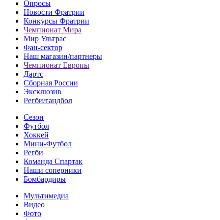
Опросы
Новости Фратрии
Конкурсы Фратрии
Чемпионат Мира
Мир Ультрас
Фан-cектор
Наш магазин/партнеры
Чемпионат Европы
Дартс
Сборная России
Эксклюзив
Регби/гандбол
Сезон
Футбол
Хоккей
Мини-Футбол
Регби
Команда Спартак
Наши соперники
Бомбардиры
Мультимедиа
Видео
Фото