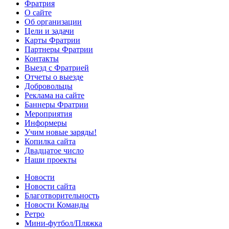
Фратрия
О сайте
Об организации
Цели и задачи
Карты Фратрии
Партнеры Фратрии
Контакты
Выезд с Фратрией
Отчеты о выезде
Добровольцы
Реклама на сайте
Баннеры Фратрии
Мероприятия
Информеры
Учим новые заряды!
Копилка сайта
Двадцатое число
Наши проекты
Новости
Новости сайта
Благотворительность
Новости Команды
Ретро
Мини-футбол/Пляжка