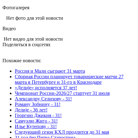
Фотогалерея
Нет фото для этой новости
Видео
Нет видео для этой новости
Поделиться в соцсетях
Похожие новости:
Россия и Мали сыграют 31 марта
Сборная России планирует товарищеские матчи 27
марта в Петербурге и 31-го в Краснодаре
«Делиjе» исполняется 37 лет!
Чемпионат России-2026/27 стартует 31 июля
Александру Селихову - 31!
Роману Зобнину - 31!
Делиjе - 36 лет!
Георгию Джикия - 31!
Самуэлю Жиго - 31!
Илье Кутепову - 31!
Следующий сезон КХЛ продлится до 31 мая
31 год без Петра Старостина