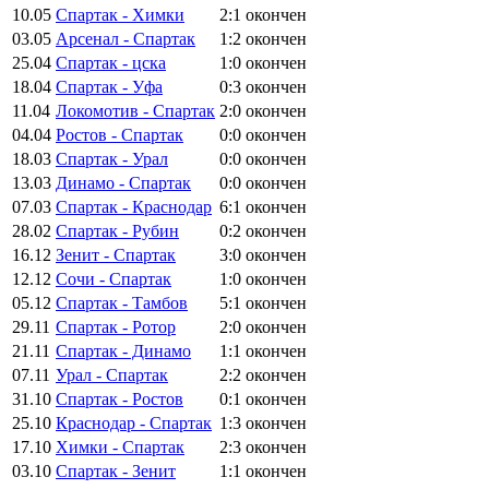
10.05
Спартак - Химки
2:1
окончен
03.05
Арсенал - Спартак
1:2
окончен
25.04
Спартак - цска
1:0
окончен
18.04
Спартак - Уфа
0:3
окончен
11.04
Локомотив - Спартак
2:0
окончен
04.04
Ростов - Спартак
0:0
окончен
18.03
Спартак - Урал
0:0
окончен
13.03
Динамо - Спартак
0:0
окончен
07.03
Спартак - Краснодар
6:1
окончен
28.02
Спартак - Рубин
0:2
окончен
16.12
Зенит - Спартак
3:0
окончен
12.12
Сочи - Спартак
1:0
окончен
05.12
Спартак - Тамбов
5:1
окончен
29.11
Спартак - Ротор
2:0
окончен
21.11
Спартак - Динамо
1:1
окончен
07.11
Урал - Спартак
2:2
окончен
31.10
Спартак - Ростов
0:1
окончен
25.10
Краснодар - Спартак
1:3
окончен
17.10
Химки - Спартак
2:3
окончен
03.10
Спартак - Зенит
1:1
окончен