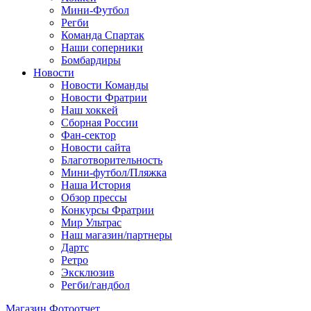
Мини-Футбол
Регби
Команда Спартак
Наши соперники
Бомбардиры
Новости
Новости Команды
Новости Фратрии
Наш хоккей
Сборная России
Фан-cектор
Новости сайта
Благотворительность
Мини-футбол/Пляжка
Наша История
Обзор прессы
Конкурсы Фратрии
Мир Ультрас
Наш магазин/партнеры
Дартс
Ретро
Эксклюзив
Регби/гандбол
Магазин
Фотоотчет