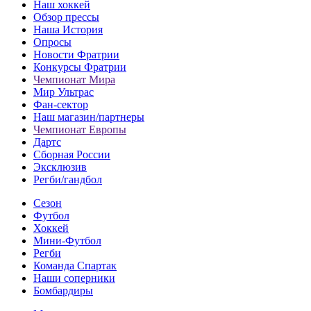
Наш хоккей
Обзор прессы
Наша История
Опросы
Новости Фратрии
Конкурсы Фратрии
Чемпионат Мира
Мир Ультрас
Фан-cектор
Наш магазин/партнеры
Чемпионат Европы
Дартс
Сборная России
Эксклюзив
Регби/гандбол
Сезон
Футбол
Хоккей
Мини-Футбол
Регби
Команда Спартак
Наши соперники
Бомбардиры