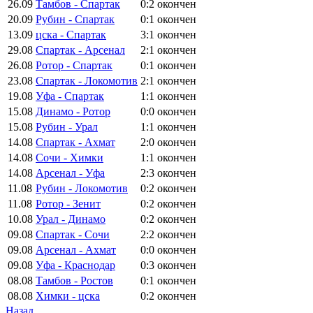
26.09
Тамбов - Спартак
0:2
окончен
20.09
Рубин - Спартак
0:1
окончен
13.09
цска - Спартак
3:1
окончен
29.08
Спартак - Арсенал
2:1
окончен
26.08
Ротор - Спартак
0:1
окончен
23.08
Спартак - Локомотив
2:1
окончен
19.08
Уфа - Спартак
1:1
окончен
15.08
Динамо - Ротор
0:0
окончен
15.08
Рубин - Урал
1:1
окончен
14.08
Спартак - Ахмат
2:0
окончен
14.08
Сочи - Химки
1:1
окончен
14.08
Арсенал - Уфа
2:3
окончен
11.08
Рубин - Локомотив
0:2
окончен
11.08
Ротор - Зенит
0:2
окончен
10.08
Урал - Динамо
0:2
окончен
09.08
Спартак - Сочи
2:2
окончен
09.08
Арсенал - Ахмат
0:0
окончен
09.08
Уфа - Краснодар
0:3
окончен
08.08
Тамбов - Ростов
0:1
окончен
08.08
Химки - цска
0:2
окончен
Назад