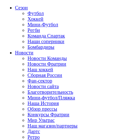
Сезон
Футбол
Хоккей
Мини-Футбол
Регби
Команда Спартак
Наши соперники
Бомбардиры
Новости
Новости Команды
Новости Фратрии
Наш хоккей
Сборная России
Фан-cектор
Новости сайта
Благотворительность
Мини-футбол/Пляжка
Наша История
Обзор прессы
Конкурсы Фратрии
Мир Ультрас
Наш магазин/партнеры
Дартс
Ретро