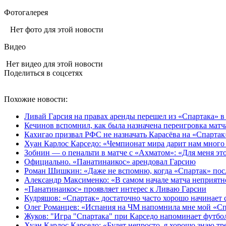
Фотогалерея
Нет фото для этой новости
Видео
Нет видео для этой новости
Поделиться в соцсетях
Похожие новости:
Ливай Гарсия на правах аренды перешел из «Спартака» 
Кечинов вспомнил, как была назначена переигровка матч
Кахигао призвал РФС не назначать Карасёва на «Спартак
Хуан Карлос Карседо: «Чемпионат мира дарит нам много
Зобнин — о пенальти в матче с «Ахматом»: «Для меня это 
Официально. «Панатинаикос» арендовал Гарсию
Роман Шишкин: «Даже не вспомню, когда «Спартак» посл
Александр Максименко: «В самом начале матча неприятно
«Панатинаикос» проявляет интерес к Ливаю Гарсии
Кудряшов: «Спартак» достаточно часто хорошо начинает се
Олег Романцев: «Испания на ЧМ напомнила мне мой «Сп
Жуков: "Игра "Спартака" при Карседо напоминает футбо
Хуан Карлос Карседо: «Будет непросто, я хорошо знаю т