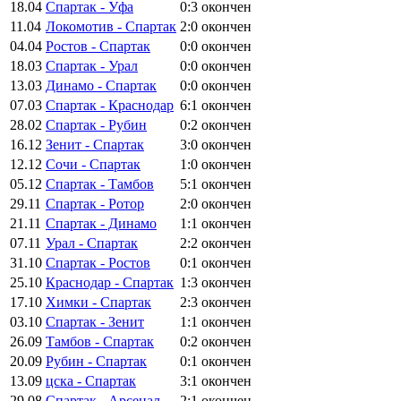
18.04
Спартак - Уфа
0:3
окончен
11.04
Локомотив - Спартак
2:0
окончен
04.04
Ростов - Спартак
0:0
окончен
18.03
Спартак - Урал
0:0
окончен
13.03
Динамо - Спартак
0:0
окончен
07.03
Спартак - Краснодар
6:1
окончен
28.02
Спартак - Рубин
0:2
окончен
16.12
Зенит - Спартак
3:0
окончен
12.12
Сочи - Спартак
1:0
окончен
05.12
Спартак - Тамбов
5:1
окончен
29.11
Спартак - Ротор
2:0
окончен
21.11
Спартак - Динамо
1:1
окончен
07.11
Урал - Спартак
2:2
окончен
31.10
Спартак - Ростов
0:1
окончен
25.10
Краснодар - Спартак
1:3
окончен
17.10
Химки - Спартак
2:3
окончен
03.10
Спартак - Зенит
1:1
окончен
26.09
Тамбов - Спартак
0:2
окончен
20.09
Рубин - Спартак
0:1
окончен
13.09
цска - Спартак
3:1
окончен
29.08
Спартак - Арсенал
2:1
окончен