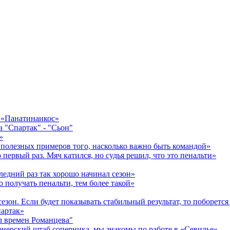
в «Панатинаикос»
а "Спартак" - "Сьон"
»
 полезных примеров того, насколько важно быть командой»
первый раз. Мяч катился, но судья решил, что это пенальти»
едний раз так хорошо начинал сезон»
 получать пенальти, тем более такой»
зон. Если будет показывать стабильный результат, то поборется 
артак»
л времен Романцева"
ренерский штаб соперника, мы знакомы по работе в «Севилье»