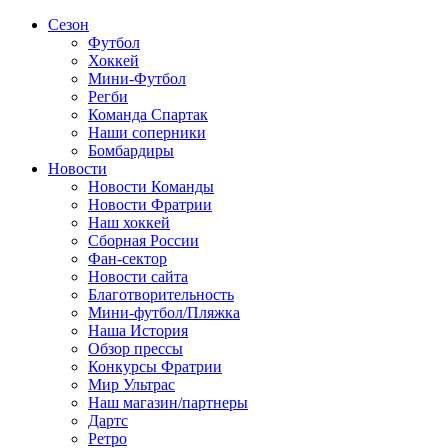
Сезон
Футбол
Хоккей
Мини-Футбол
Регби
Команда Спартак
Наши соперники
Бомбардиры
Новости
Новости Команды
Новости Фратрии
Наш хоккей
Сборная России
Фан-cектор
Новости сайта
Благотворительность
Мини-футбол/Пляжка
Наша История
Обзор прессы
Конкурсы Фратрии
Мир Ультрас
Наш магазин/партнеры
Дартс
Ретро