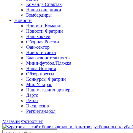
Команда Спартак
Наши соперники
Бомбардиры
Новости
Новости Команды
Новости Фратрии
Наш хоккей
Сборная России
Фан-cектор
Новости сайта
Благотворительность
Мини-футбол/Пляжка
Наша История
Обзор прессы
Конкурсы Фратрии
Мир Ультрас
Наш магазин/партнеры
Дартс
Ретро
Эксклюзив
Регби/гандбол
Магазин
Фотоотчет