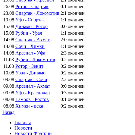
26.08
Ротор - Спартак
0:1
окончен
23.08
Спартак - Локомотив
2:1
окончен
19.08
Уфа - Спартак
1:1
окончен
15.08
Динамо - Ротор
0:0
окончен
15.08
Рубин - Урал
1:1
окончен
14.08
Спартак - Ахмат
2:0
окончен
14.08
Сочи - Химки
1:1
окончен
14.08
Арсенал - Уфа
2:3
окончен
11.08
Рубин - Локомотив
0:2
окончен
11.08
Ротор - Зенит
0:2
окончен
10.08
Урал - Динамо
0:2
окончен
09.08
Спартак - Сочи
2:2
окончен
09.08
Арсенал - Ахмат
0:0
окончен
09.08
Уфа - Краснодар
0:3
окончен
08.08
Тамбов - Ростов
0:1
окончен
08.08
Химки - цска
0:2
окончен
Назад
Главная
Новости
Новости Фратрии