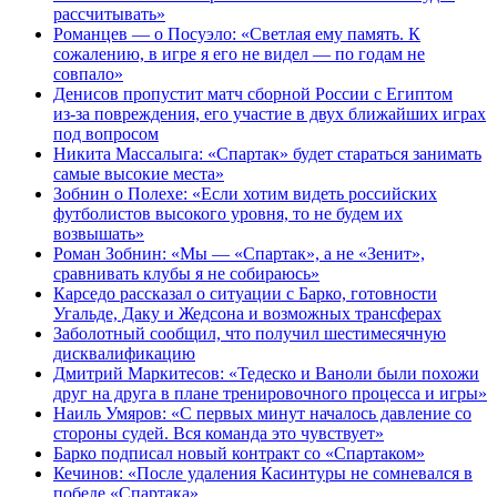
рассчитывать»
Романцев — о Посуэло: «Светлая ему память. К
сожалению, в игре я его не видел — по годам не
совпало»
Денисов пропустит матч сборной России с Египтом
из‑за повреждения, его участие в двух ближайших играх
под вопросом
Никита Массалыга: «Спартак» будет стараться занимать
самые высокие места»
Зобнин о Полехе: «Если хотим видеть российских
футболистов высокого уровня, то не будем их
возвышать»
Роман Зобнин: «Мы — «Спартак», а не «Зенит»,
сравнивать клубы я не собираюсь»
Карседо рассказал о ситуации с Барко, готовности
Угальде, Даку и Жедсона и возможных трансферах
Заболотный сообщил, что получил шестимесячную
дисквалификацию
Дмитрий Маркитесов: «Тедеско и Ваноли были похожи
друг на друга в плане тренировочного процесса и игры»
Наиль Умяров: «С первых минут началось давление со
стороны судей. Вся команда это чувствует»
Барко подписал новый контракт со «Спартаком»
Кечинов: «После удаления Касинтуры не сомневался в
победе «Спартака»