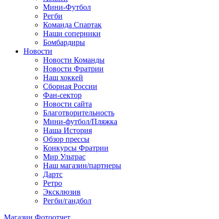
Мини-Футбол
Регби
Команда Спартак
Наши соперники
Бомбардиры
Новости
Новости Команды
Новости Фратрии
Наш хоккей
Сборная России
Фан-cектор
Новости сайта
Благотворительность
Мини-футбол/Пляжка
Наша История
Обзор прессы
Конкурсы Фратрии
Мир Ультрас
Наш магазин/партнеры
Дартс
Ретро
Эксклюзив
Регби/гандбол
Магазин
Фотоотчет