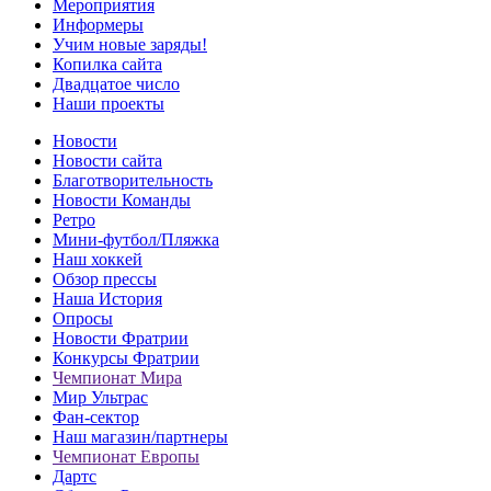
Мероприятия
Информеры
Учим новые заряды!
Копилка сайта
Двадцатое число
Наши проекты
Новости
Новости сайта
Благотворительность
Новости Команды
Ретро
Мини-футбол/Пляжка
Наш хоккей
Обзор прессы
Наша История
Опросы
Новости Фратрии
Конкурсы Фратрии
Чемпионат Мира
Мир Ультрас
Фан-cектор
Наш магазин/партнеры
Чемпионат Европы
Дартс