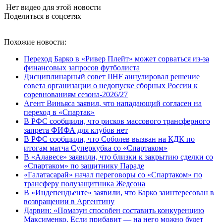
Нет видео для этой новости
Поделиться в соцсетях
Похожие новости:
Переход Барко в «Ривер Плейт» может сорваться из‑за
финансовых запросов футболиста
Дисциплинарный совет IIHF аннулировал решение
совета организации о недопуске сборных России к
соревнованиям сезона‑2026/27
Агент Виньяса заявил, что нападающий согласен на
переход в «Спартак»
В РФС сообщили, что рисков массового трансферного
запрета ФИФА для клубов нет
В РФС сообщили, что Соболев вызван на КДК по
итогам матча Суперкубка со «Спартаком»
В «Алавесе» заявили, что близки к закрытию сделки со
«Спартаком» по защитнику Параде
«Галатасарай» начал переговоры со «Спартаком» по
трансферу полузащитника Жедсона
В «Индепендьенте» заявили, что Барко заинтересован в
возвращении в Аргентину
Дарвин: «Помазун способен составить конкуренцию
Максименко. Если прибавит — на него можно будет