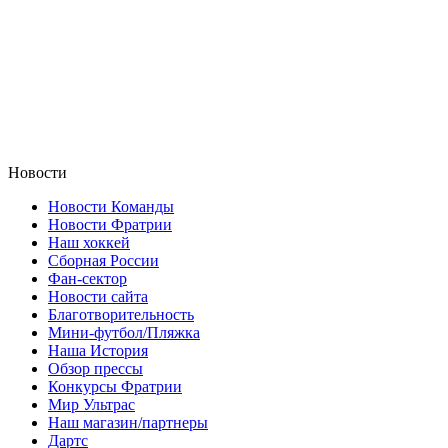
Новости
Новости Команды
Новости Фратрии
Наш хоккей
Сборная России
Фан-cектор
Новости сайта
Благотворительность
Мини-футбол/Пляжка
Наша История
Обзор прессы
Конкурсы Фратрии
Мир Ультрас
Наш магазин/партнеры
Дартс