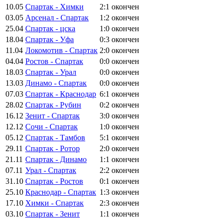
10.05
Спартак - Химки
2:1
окончен
03.05
Арсенал - Спартак
1:2
окончен
25.04
Спартак - цска
1:0
окончен
18.04
Спартак - Уфа
0:3
окончен
11.04
Локомотив - Спартак
2:0
окончен
04.04
Ростов - Спартак
0:0
окончен
18.03
Спартак - Урал
0:0
окончен
13.03
Динамо - Спартак
0:0
окончен
07.03
Спартак - Краснодар
6:1
окончен
28.02
Спартак - Рубин
0:2
окончен
16.12
Зенит - Спартак
3:0
окончен
12.12
Сочи - Спартак
1:0
окончен
05.12
Спартак - Тамбов
5:1
окончен
29.11
Спартак - Ротор
2:0
окончен
21.11
Спартак - Динамо
1:1
окончен
07.11
Урал - Спартак
2:2
окончен
31.10
Спартак - Ростов
0:1
окончен
25.10
Краснодар - Спартак
1:3
окончен
17.10
Химки - Спартак
2:3
окончен
03.10
Спартак - Зенит
1:1
окончен