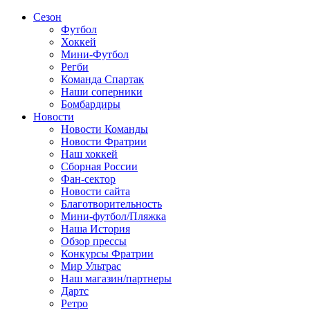
Сезон
Футбол
Хоккей
Мини-Футбол
Регби
Команда Спартак
Наши соперники
Бомбардиры
Новости
Новости Команды
Новости Фратрии
Наш хоккей
Сборная России
Фан-cектор
Новости сайта
Благотворительность
Мини-футбол/Пляжка
Наша История
Обзор прессы
Конкурсы Фратрии
Мир Ультрас
Наш магазин/партнеры
Дартс
Ретро