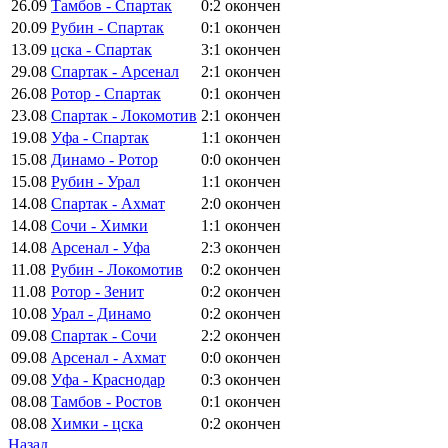
26.09
Тамбов - Спартак
0:2
окончен
20.09
Рубин - Спартак
0:1
окончен
13.09
цска - Спартак
3:1
окончен
29.08
Спартак - Арсенал
2:1
окончен
26.08
Ротор - Спартак
0:1
окончен
23.08
Спартак - Локомотив
2:1
окончен
19.08
Уфа - Спартак
1:1
окончен
15.08
Динамо - Ротор
0:0
окончен
15.08
Рубин - Урал
1:1
окончен
14.08
Спартак - Ахмат
2:0
окончен
14.08
Сочи - Химки
1:1
окончен
14.08
Арсенал - Уфа
2:3
окончен
11.08
Рубин - Локомотив
0:2
окончен
11.08
Ротор - Зенит
0:2
окончен
10.08
Урал - Динамо
0:2
окончен
09.08
Спартак - Сочи
2:2
окончен
09.08
Арсенал - Ахмат
0:0
окончен
09.08
Уфа - Краснодар
0:3
окончен
08.08
Тамбов - Ростов
0:1
окончен
08.08
Химки - цска
0:2
окончен
Назад