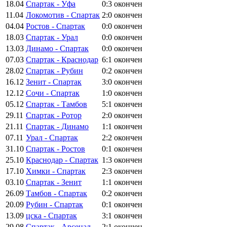
18.04
Спартак - Уфа
0:3
окончен
11.04
Локомотив - Спартак
2:0
окончен
04.04
Ростов - Спартак
0:0
окончен
18.03
Спартак - Урал
0:0
окончен
13.03
Динамо - Спартак
0:0
окончен
07.03
Спартак - Краснодар
6:1
окончен
28.02
Спартак - Рубин
0:2
окончен
16.12
Зенит - Спартак
3:0
окончен
12.12
Сочи - Спартак
1:0
окончен
05.12
Спартак - Тамбов
5:1
окончен
29.11
Спартак - Ротор
2:0
окончен
21.11
Спартак - Динамо
1:1
окончен
07.11
Урал - Спартак
2:2
окончен
31.10
Спартак - Ростов
0:1
окончен
25.10
Краснодар - Спартак
1:3
окончен
17.10
Химки - Спартак
2:3
окончен
03.10
Спартак - Зенит
1:1
окончен
26.09
Тамбов - Спартак
0:2
окончен
20.09
Рубин - Спартак
0:1
окончен
13.09
цска - Спартак
3:1
окончен
29.08
Спартак - Арсенал
2:1
окончен