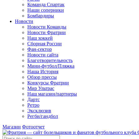
Команда Спартак
Наши соперники
Бомбардиры
Новости
Новости Команды
Новости Фратрии
Наш хоккей
Сборная России
Фан-cектор
Новости сайта
Благотворительность
Мини-футбол/Пляжка
Наша История
Обзор прессы
Конкурсы Фратрии
Мир Ультрас
Наш магазин/партнеры
Дартс
Ретро
Эксклюзив
Регби/гандбол
Магазин
Фотоотчет