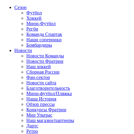
Сезон
Футбол
Хоккей
Мини-Футбол
Регби
Команда Спартак
Наши соперники
Бомбардиры
Новости
Новости Команды
Новости Фратрии
Наш хоккей
Сборная России
Фан-cектор
Новости сайта
Благотворительность
Мини-футбол/Пляжка
Наша История
Обзор прессы
Конкурсы Фратрии
Мир Ультрас
Наш магазин/партнеры
Дартс
Ретро