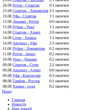
26.08
Ротор - Спартак
0:1
окончен
23.08
Спартак - Локомотив
2:1
окончен
19.08
Уфа - Спартак
1:1
окончен
15.08
Динамо - Ротор
0:0
окончен
15.08
Рубин - Урал
1:1
окончен
14.08
Спартак - Ахмат
2:0
окончен
14.08
Сочи - Химки
1:1
окончен
14.08
Арсенал - Уфа
2:3
окончен
11.08
Рубин - Локомотив
0:2
окончен
11.08
Ротор - Зенит
0:2
окончен
10.08
Урал - Динамо
0:2
окончен
09.08
Спартак - Сочи
2:2
окончен
09.08
Арсенал - Ахмат
0:0
окончен
09.08
Уфа - Краснодар
0:3
окончен
08.08
Тамбов - Ростов
0:1
окончен
08.08
Химки - цска
0:2
окончен
Назад
Главная
Новости
Наш хоккей