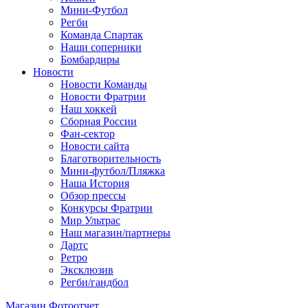
Мини-Футбол
Регби
Команда Спартак
Наши соперники
Бомбардиры
Новости
Новости Команды
Новости Фратрии
Наш хоккей
Сборная России
Фан-cектор
Новости сайта
Благотворительность
Мини-футбол/Пляжка
Наша История
Обзор прессы
Конкурсы Фратрии
Мир Ультрас
Наш магазин/партнеры
Дартс
Ретро
Эксклюзив
Регби/гандбол
Магазин
Фотоотчет