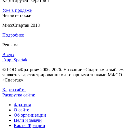
Карта друзей "Фратрии"
Уже в продаже
Читайте также
МиссСпартак 2018
Подробнее
Реклама
Вверх
App iSpartak
© РОО «Фратрия» 2006–2026. Название «Спартак» и эмблема
являются зарегистрированными товарными знаками МФСО
«Спартак».
Карта сайта
Раскрутка сайта:
Фратрия
О сайте
Об организации
Цели и задачи
Карты Фратрии