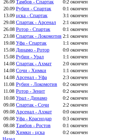
26.09
Тамбов - Спартак
0:2
окончен
20.09
Рубин - Спартак
0:1
окончен
13.09
цска - Спартак
3:1
окончен
29.08
Спартак - Арсенал
2:1
окончен
26.08
Ротор - Спартак
0:1
окончен
23.08
Спартак - Локомотив
2:1
окончен
19.08
Уфа - Спартак
1:1
окончен
15.08
Динамо - Ротор
0:0
окончен
15.08
Рубин - Урал
1:1
окончен
14.08
Спартак - Ахмат
2:0
окончен
14.08
Сочи - Химки
1:1
окончен
14.08
Арсенал - Уфа
2:3
окончен
11.08
Рубин - Локомотив
0:2
окончен
11.08
Ротор - Зенит
0:2
окончен
10.08
Урал - Динамо
0:2
окончен
09.08
Спартак - Сочи
2:2
окончен
09.08
Арсенал - Ахмат
0:0
окончен
09.08
Уфа - Краснодар
0:3
окончен
08.08
Тамбов - Ростов
0:1
окончен
08.08
Химки - цска
0:2
окончен
Назад