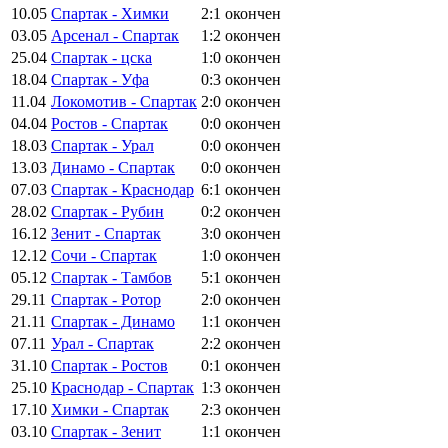
10.05
Спартак - Химки
2:1
окончен
03.05
Арсенал - Спартак
1:2
окончен
25.04
Спартак - цска
1:0
окончен
18.04
Спартак - Уфа
0:3
окончен
11.04
Локомотив - Спартак
2:0
окончен
04.04
Ростов - Спартак
0:0
окончен
18.03
Спартак - Урал
0:0
окончен
13.03
Динамо - Спартак
0:0
окончен
07.03
Спартак - Краснодар
6:1
окончен
28.02
Спартак - Рубин
0:2
окончен
16.12
Зенит - Спартак
3:0
окончен
12.12
Сочи - Спартак
1:0
окончен
05.12
Спартак - Тамбов
5:1
окончен
29.11
Спартак - Ротор
2:0
окончен
21.11
Спартак - Динамо
1:1
окончен
07.11
Урал - Спартак
2:2
окончен
31.10
Спартак - Ростов
0:1
окончен
25.10
Краснодар - Спартак
1:3
окончен
17.10
Химки - Спартак
2:3
окончен
03.10
Спартак - Зенит
1:1
окончен