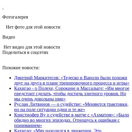
Фотогалерея
Нет фото для этой новости
Видео
Нет видео для этой новости
Поделиться в соцсетях
Похожие новости:
Дмитрий Маркитесов: «Тедеско и Ваноли были похожи
друг на друга в плане тренировочного процесса и игры»
Кахигао - о Полехе, Сорокине и Массалыге: «Им многое
предстоит сделать, чтобы достичь элитного уровня. Но
мы очень довольны ими»
Руслан Литвинов — о судействе: «Меняются трактовки,
но на поле ситуации одни и те же»
Кристиофер Ву о судействе в матче с «Ахматом»: «Было
обидно во многих эпизодах. Отношусь к ошибкам с
пониманием»
Кахигао: «Мяч находился в движении. Это