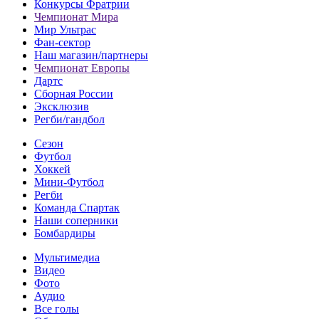
Конкурсы Фратрии
Чемпионат Мира
Мир Ультрас
Фан-cектор
Наш магазин/партнеры
Чемпионат Европы
Дартс
Сборная России
Эксклюзив
Регби/гандбол
Сезон
Футбол
Хоккей
Мини-Футбол
Регби
Команда Спартак
Наши соперники
Бомбардиры
Мультимедиа
Видео
Фото
Аудио
Все голы