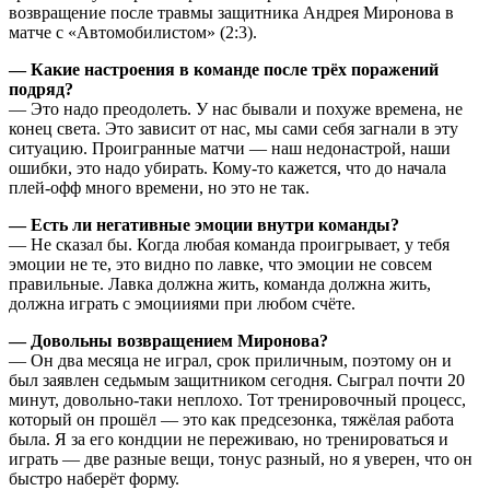
возвращение после травмы защитника Андрея Миронова в
матче с «Автомобилистом» (2:3).
— Какие настроения в команде после трёх поражений
подряд?
— Это надо преодолеть. У нас бывали и похуже времена, не
конец света. Это зависит от нас, мы сами себя загнали в эту
ситуацию. Проигранные матчи — наш недонастрой, наши
ошибки, это надо убирать. Кому-то кажется, что до начала
плей-офф много времени, но это не так.
— Есть ли негативные эмоции внутри команды?
— Не сказал бы. Когда любая команда проигрывает, у тебя
эмоции не те, это видно по лавке, что эмоции не совсем
правильные. Лавка должна жить, команда должна жить,
должна играть с эмоцииями при любом счёте.
— Довольны возвращением Миронова?
— Он два месяца не играл, срок приличным, поэтому он и
был заявлен седьмым защитником сегодня. Сыграл почти 20
минут, довольно-таки неплохо. Тот тренировочный процесс,
который он прошёл — это как предсезонка, тяжёлая работа
была. Я за его кондции не переживаю, но тренироваться и
играть — две разные вещи, тонус разный, но я уверен, что он
быстро наберёт форму.