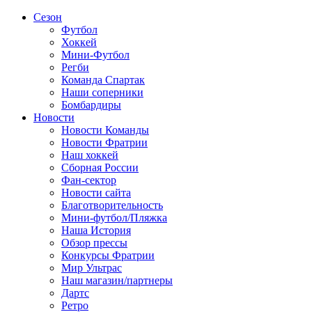
Сезон
Футбол
Хоккей
Мини-Футбол
Регби
Команда Спартак
Наши соперники
Бомбардиры
Новости
Новости Команды
Новости Фратрии
Наш хоккей
Сборная России
Фан-cектор
Новости сайта
Благотворительность
Мини-футбол/Пляжка
Наша История
Обзор прессы
Конкурсы Фратрии
Мир Ультрас
Наш магазин/партнеры
Дартс
Ретро