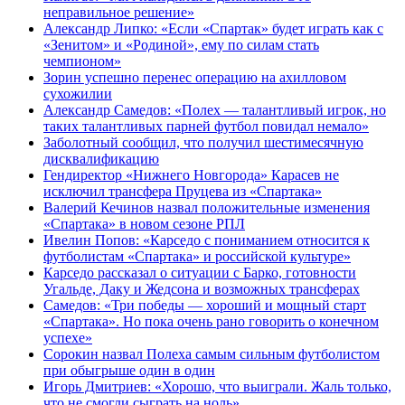
неправильное решение»
Александр Липко: «Если «Спартак» будет играть как с
«Зенитом» и «Родиной», ему по силам стать
чемпионом»
Зорин успешно перенес операцию на ахилловом
сухожилии
Александр Самедов: «Полех — талантливый игрок, но
таких талантливых парней футбол повидал немало»
Заболотный сообщил, что получил шестимесячную
дисквалификацию
Гендиректор «Нижнего Новгорода» Карасев не
исключил трансфера Пруцева из «Спартака»
Валерий Кечинов назвал положительные изменения
«Спартака» в новом сезоне РПЛ
Ивелин Попов: «Карседо с пониманием относится к
футболистам «Спартака» и российской культуре»
Карседо рассказал о ситуации с Барко, готовности
Угальде, Даку и Жедсона и возможных трансферах
Самедов: «Три победы — хороший и мощный старт
«Спартака». Но пока очень рано говорить о конечном
успехе»
Сорокин назвал Полеха самым сильным футболистом
при обыгрыше один в один
Игорь Дмитриев: «Хорошо, что выиграли. Жаль только,
что не смогли сыграть на ноль»