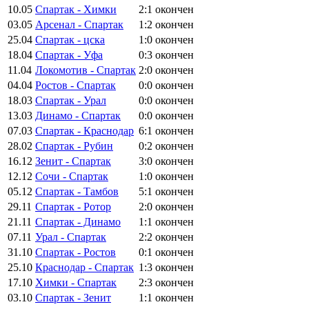
10.05
Спартак - Химки
2:1
окончен
03.05
Арсенал - Спартак
1:2
окончен
25.04
Спартак - цска
1:0
окончен
18.04
Спартак - Уфа
0:3
окончен
11.04
Локомотив - Спартак
2:0
окончен
04.04
Ростов - Спартак
0:0
окончен
18.03
Спартак - Урал
0:0
окончен
13.03
Динамо - Спартак
0:0
окончен
07.03
Спартак - Краснодар
6:1
окончен
28.02
Спартак - Рубин
0:2
окончен
16.12
Зенит - Спартак
3:0
окончен
12.12
Сочи - Спартак
1:0
окончен
05.12
Спартак - Тамбов
5:1
окончен
29.11
Спартак - Ротор
2:0
окончен
21.11
Спартак - Динамо
1:1
окончен
07.11
Урал - Спартак
2:2
окончен
31.10
Спартак - Ростов
0:1
окончен
25.10
Краснодар - Спартак
1:3
окончен
17.10
Химки - Спартак
2:3
окончен
03.10
Спартак - Зенит
1:1
окончен