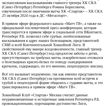
экспансивным высказываниям главного тренера ХК СКА
(Санкт-Петербург) Ротенберга Романа Борисовича,
озвученным после окончания матча ХК «Спартак» – ХК СКА
25 октября 2024 года в ДС «Мегаспорт».
В прямом эфире федерального канала «Матч ТВ», а также на
официальной послематчевой пресс-конференции, которая
транслируется в прямом эфире в социальной сети ВКонтакте,
Ротенберг Р.Б. позволил себе грубые, необоснованные
высказывания в адрес наших болельщиков, представителей
СМИ и всей Континентальной Хоккейной Лиги. В
свойственной ему манере вседозволенности, главный тренер
ХК СКА (Санкт-Петербург) под предлогом заботы о детях,
присутствующих на трибунах матча, оскорбительно отозвался
о болельщиках красно-белых по поводу скандирования
кричалок, содержащих, по его мнению, нецензурную лексику.
Всё это вызывает недоумение, так как именно представители
ХК СКА (Санкт-Петербург) на протяжении всей встречи в
грубой и нецензурной форме общались с судьями матча, и это
транслировалось в прямом эфире «Матч ТВ».
Хоккейный Клуб «Спартак» Москва считает данные
неуравновешенные и истеричные заявления Ротенберга Р.Б.
провокационными, порочащими достоинство Лиги,