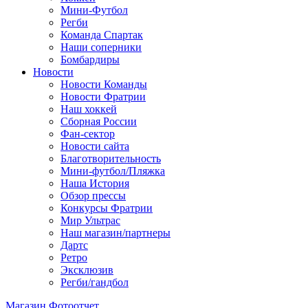
Мини-Футбол
Регби
Команда Спартак
Наши соперники
Бомбардиры
Новости
Новости Команды
Новости Фратрии
Наш хоккей
Сборная России
Фан-cектор
Новости сайта
Благотворительность
Мини-футбол/Пляжка
Наша История
Обзор прессы
Конкурсы Фратрии
Мир Ультрас
Наш магазин/партнеры
Дартс
Ретро
Эксклюзив
Регби/гандбол
Магазин
Фотоотчет