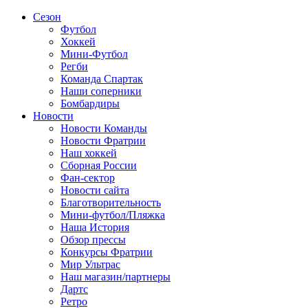
Сезон
Футбол
Хоккей
Мини-Футбол
Регби
Команда Спартак
Наши соперники
Бомбардиры
Новости
Новости Команды
Новости Фратрии
Наш хоккей
Сборная России
Фан-cектор
Новости сайта
Благотворительность
Мини-футбол/Пляжка
Наша История
Обзор прессы
Конкурсы Фратрии
Мир Ультрас
Наш магазин/партнеры
Дартс
Ретро