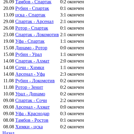
26.09
Тамбов - Спартак
0:2
окончен
20.09
Рубин - Спартак
0:1
окончен
13.09
цска - Спартак
3:1
окончен
29.08
Спартак - Арсенал
2:1
окончен
26.08
Ротор - Спартак
0:1
окончен
23.08
Спартак - Локомотив
2:1
окончен
19.08
Уфа - Спартак
1:1
окончен
15.08
Динамо - Ротор
0:0
окончен
15.08
Рубин - Урал
1:1
окончен
14.08
Спартак - Ахмат
2:0
окончен
14.08
Сочи - Химки
1:1
окончен
14.08
Арсенал - Уфа
2:3
окончен
11.08
Рубин - Локомотив
0:2
окончен
11.08
Ротор - Зенит
0:2
окончен
10.08
Урал - Динамо
0:2
окончен
09.08
Спартак - Сочи
2:2
окончен
09.08
Арсенал - Ахмат
0:0
окончен
09.08
Уфа - Краснодар
0:3
окончен
08.08
Тамбов - Ростов
0:1
окончен
08.08
Химки - цска
0:2
окончен
Назад