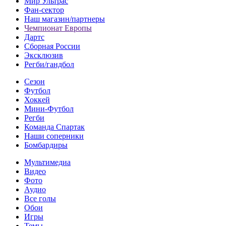
Мир Ультрас
Фан-cектор
Наш магазин/партнеры
Чемпионат Европы
Дартс
Сборная России
Эксклюзив
Регби/гандбол
Сезон
Футбол
Хоккей
Мини-Футбол
Регби
Команда Спартак
Наши соперники
Бомбардиры
Мультимедиа
Видео
Фото
Аудио
Все голы
Обои
Игры
Темы