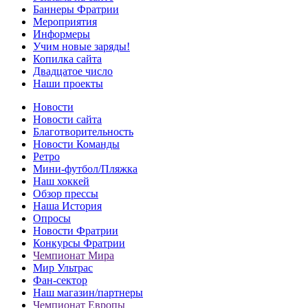
Баннеры Фратрии
Мероприятия
Информеры
Учим новые заряды!
Копилка сайта
Двадцатое число
Наши проекты
Новости
Новости сайта
Благотворительность
Новости Команды
Ретро
Мини-футбол/Пляжка
Наш хоккей
Обзор прессы
Наша История
Опросы
Новости Фратрии
Конкурсы Фратрии
Чемпионат Мира
Мир Ультрас
Фан-cектор
Наш магазин/партнеры
Чемпионат Европы