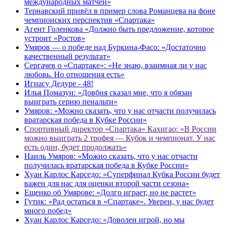
международных матчей»
Тернавский привёл в пример слова Романцева на фоне
чемпионских перспектив «Спартака»
Агент Голенкова «Должно быть предложение, которое
устроит «Ростов»
Умяров — о победе над Буркина-Фасо: «Достаточно
качественный результат»
Сергачев о «Спартаке»: «Не знаю, взаимная ли у нас
любовь. Но отношения есть»
Игнасу Дедуре - 48!
Илья ​Помазун: «Довбня сказал мне, что я обязан
выиграть серию пенальти»​​
Умяров: «Можно сказать, что у нас отчасти получилась
вратарская победа в Кубке России»
Спортивный директор «Спартака» Кахигао: «В России
можно выиграть 2 трофея — Кубок и чемпионат. У нас
есть один, будет продолжать»
Наиль Умяров: «Можно сказать, что у нас отчасти
получилась вратарская победа в Кубке России»
Хуан Карлос Карседо: «Суперфинал Кубка России будет
важен для нас для оценки второй части сезона»
Ещенко об Умярове: «Долго играет, но не растет»
Гутик: «Рад остаться в «Спартаке». Уверен, у нас будет
много побед»
Хуан Карлос Карседо: «Доволен игрой, но мы