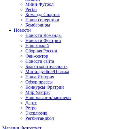
Мини-Футбол
Регби
Команда Спартак
Наши соперники
Бомбардиры
Новости
Новости Команды
Новости Фратрии
Наш хоккей
Сборная России
Фан-cектор
Новости сайта
Благотворительность
Мини-футбол/Пляжка
Наша История
Обзор прессы
Конкурсы Фратрии
Мир Ультрас
Наш магазин/партнеры
Дартс
Ретро
Эксклюзив
Регби/гандбол
Магазин
Фотоотчет