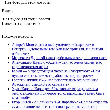
Нет фото для этой новости
Видео
Нет видео для этой новости
Поделиться в соцсетях
Похожие новости:
Андрей Мовсесьян о выступлении «Спартака» в
Венгрии: «Довольны тем, как нас приняли, и нашими
ребятами»
Мирзоян: «Дорогой наш футбольный отец, не кори нас»
Александер Джику: «Ахмат» сейчас очень силен, нас
ждет непростая игра»
Бабич — о предстоящем матче за Суперкубок: «Нам
нужно еще немножко поработать над настроем»
Георгий Джикия: «У нас испортились отношения с
Абаскалем, смешно это скрывать»
Хуан Карлос Карседо: «Чемпионат мира дарит нам
много полезных примеров того, насколько важно быть
командой»
Егор Титов - о новичках в «Спартаке»: «Нельзя отдавать
сумасшедшие деньги за легионера, когда у нас нет