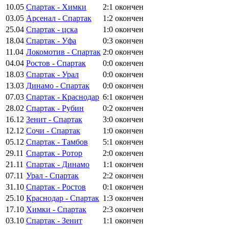
10.05
Спартак - Химки
2:1
окончен
03.05
Арсенал - Спартак
1:2
окончен
25.04
Спартак - цска
1:0
окончен
18.04
Спартак - Уфа
0:3
окончен
11.04
Локомотив - Спартак
2:0
окончен
04.04
Ростов - Спартак
0:0
окончен
18.03
Спартак - Урал
0:0
окончен
13.03
Динамо - Спартак
0:0
окончен
07.03
Спартак - Краснодар
6:1
окончен
28.02
Спартак - Рубин
0:2
окончен
16.12
Зенит - Спартак
3:0
окончен
12.12
Сочи - Спартак
1:0
окончен
05.12
Спартак - Тамбов
5:1
окончен
29.11
Спартак - Ротор
2:0
окончен
21.11
Спартак - Динамо
1:1
окончен
07.11
Урал - Спартак
2:2
окончен
31.10
Спартак - Ростов
0:1
окончен
25.10
Краснодар - Спартак
1:3
окончен
17.10
Химки - Спартак
2:3
окончен
03.10
Спартак - Зенит
1:1
окончен