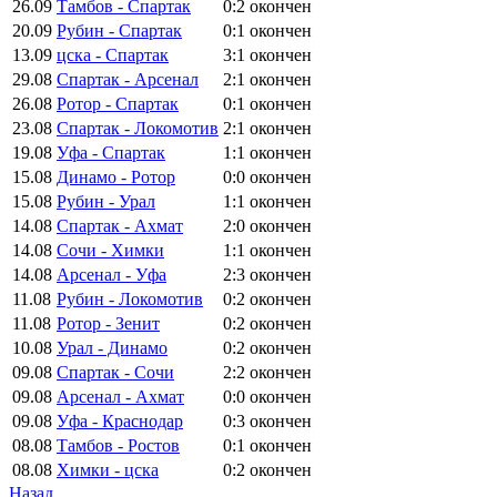
26.09
Тамбов - Спартак
0:2
окончен
20.09
Рубин - Спартак
0:1
окончен
13.09
цска - Спартак
3:1
окончен
29.08
Спартак - Арсенал
2:1
окончен
26.08
Ротор - Спартак
0:1
окончен
23.08
Спартак - Локомотив
2:1
окончен
19.08
Уфа - Спартак
1:1
окончен
15.08
Динамо - Ротор
0:0
окончен
15.08
Рубин - Урал
1:1
окончен
14.08
Спартак - Ахмат
2:0
окончен
14.08
Сочи - Химки
1:1
окончен
14.08
Арсенал - Уфа
2:3
окончен
11.08
Рубин - Локомотив
0:2
окончен
11.08
Ротор - Зенит
0:2
окончен
10.08
Урал - Динамо
0:2
окончен
09.08
Спартак - Сочи
2:2
окончен
09.08
Арсенал - Ахмат
0:0
окончен
09.08
Уфа - Краснодар
0:3
окончен
08.08
Тамбов - Ростов
0:1
окончен
08.08
Химки - цска
0:2
окончен
Назад