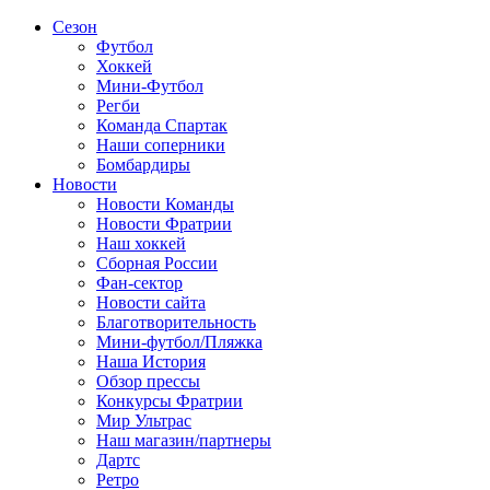
Сезон
Футбол
Хоккей
Мини-Футбол
Регби
Команда Спартак
Наши соперники
Бомбардиры
Новости
Новости Команды
Новости Фратрии
Наш хоккей
Сборная России
Фан-cектор
Новости сайта
Благотворительность
Мини-футбол/Пляжка
Наша История
Обзор прессы
Конкурсы Фратрии
Мир Ультрас
Наш магазин/партнеры
Дартс
Ретро