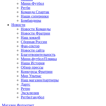
Мини-Футбол
Регби
Команда Спартак
Наши соперники
Бомбардиры
Новости
Новости Команды
Новости Фратрии
Наш хоккей
Сборная России
Фан-cектор
Новости сайта
Благотворительность
Мини-футбол/Пляжка
Наша История
Обзор прессы
Конкурсы Фратрии
Мир Ультрас
Наш магазин/партнеры
Дартс
Ретро
Эксклюзив
Регби/гандбол
Магазин
Фотоотчет