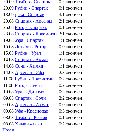
26.09
Тамбов - Спартак
0:2
окончен
20.09
Рубин - Спартак
0:1
окончен
13.09
цска - Спартак
3:1
окончен
29.08
Спартак - Арсенал
2:1
окончен
26.08
Ротор - Спартак
0:1
окончен
23.08
Спартак - Локомотив
2:1
окончен
19.08
Уфа - Спартак
1:1
окончен
15.08
Динамо - Ротор
0:0
окончен
15.08
Рубин - Урал
1:1
окончен
14.08
Спартак - Ахмат
2:0
окончен
14.08
Сочи - Химки
1:1
окончен
14.08
Арсенал - Уфа
2:3
окончен
11.08
Рубин - Локомотив
0:2
окончен
11.08
Ротор - Зенит
0:2
окончен
10.08
Урал - Динамо
0:2
окончен
09.08
Спартак - Сочи
2:2
окончен
09.08
Арсенал - Ахмат
0:0
окончен
09.08
Уфа - Краснодар
0:3
окончен
08.08
Тамбов - Ростов
0:1
окончен
08.08
Химки - цска
0:2
окончен
Назад