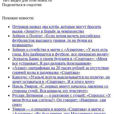
Нет видео для этой новости
Поделиться в соцсетях
Похожие новости:
Петраков назвал два клуба, которые могут бросить
вызов «Зениту» в борьбе за чемпионство
Зобнин о Полехе: «Если хотим видеть российских
футболистов высокого уровня, то не будем их
возвышать»
Зобнин о судействе в матче с «Ахматом»: «У всех есть
глаза. Кто разбирается в футболе, все прекрасно видят»
Эсекьель Барко о своем будущем в «Спартаке»: «Меня
все устраивает. Я рад радовать болельщиков»
«Ахмат» оштрафован на 20 тысяч рублей за отсутствие
горячей воды в раздевалке «Спартака»
Карседо: «Угальде всегда выкладывается на полную, он
хочет оставаться в «Спартаке». И я этого хочу»
Наиль Умяров: «С первых минут началось давление со
стороны судей. Вся команда это чувствует»
Руслан Литвинов — о разговоре с судьей: «Спросил: «У
меня бутса как слетела?» Он говорит: «Наверное, сам
снял»
Умяров — о пенальти в ворота «Спартака» в матче с
«Ахматом»: «Ву был уверен, что Максименко просто