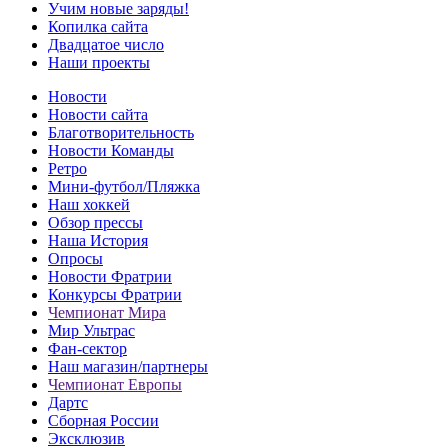
Учим новые заряды!
Копилка сайта
Двадцатое число
Наши проекты
Новости
Новости сайта
Благотворительность
Новости Команды
Ретро
Мини-футбол/Пляжка
Наш хоккей
Обзор прессы
Наша История
Опросы
Новости Фратрии
Конкурсы Фратрии
Чемпионат Мира
Мир Ультрас
Фан-cектор
Наш магазин/партнеры
Чемпионат Европы
Дартс
Сборная России
Эксклюзив