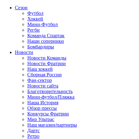
Сезон
Футбол
Хоккей
Мини-Футбол
Регби
Команда Спартак
Наши соперники
Бомбардиры
Новости
Новости Команды
Новости Фратрии
Наш хоккей
Сборная России
Фан-cектор
Новости сайта
Благотворительность
Мини-футбол/Пляжка
Наша История
Обзор прессы
Конкурсы Фратрии
Мир Ультрас
Наш магазин/партнеры
Дартс
Ретро