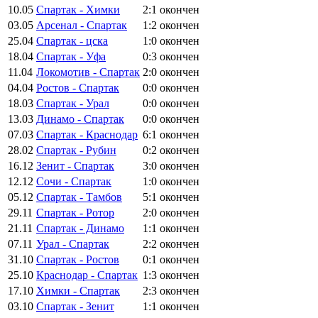
10.05
Спартак - Химки
2:1
окончен
03.05
Арсенал - Спартак
1:2
окончен
25.04
Спартак - цска
1:0
окончен
18.04
Спартак - Уфа
0:3
окончен
11.04
Локомотив - Спартак
2:0
окончен
04.04
Ростов - Спартак
0:0
окончен
18.03
Спартак - Урал
0:0
окончен
13.03
Динамо - Спартак
0:0
окончен
07.03
Спартак - Краснодар
6:1
окончен
28.02
Спартак - Рубин
0:2
окончен
16.12
Зенит - Спартак
3:0
окончен
12.12
Сочи - Спартак
1:0
окончен
05.12
Спартак - Тамбов
5:1
окончен
29.11
Спартак - Ротор
2:0
окончен
21.11
Спартак - Динамо
1:1
окончен
07.11
Урал - Спартак
2:2
окончен
31.10
Спартак - Ростов
0:1
окончен
25.10
Краснодар - Спартак
1:3
окончен
17.10
Химки - Спартак
2:3
окончен
03.10
Спартак - Зенит
1:1
окончен