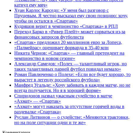
катнул ему мяч»
Хуан Карлос Карседо: «У меня был разговор с
Пруцевым. Я честно высказал ему свою позицию: хочу,
чтобы он остался в «Спартаке»
Кудряшов верит в чемпионство «Спартака» в РПЛ
Переход Барко в «Ривер Плейт» может сорваться из‑за
финансовых запросов футболиста
«Спартак» предложил 20 миллионов евро за Лопеса,
«Палмейрас» оценивает форварда в 35-40 млн
Никита Чернов: «Спартак» — главный претендент на
чемпионство в новом сезоне»
Александр Самедов: «Полех — талантливый игрок, но
таких талантливых парней футбол повидал немало»
Роман Павлюченко о Полехе: «Если все будет хорошо, то
вырастет в легенду российского футбола»
Манфред Угальде: «Хочу забивать в каждом матче, но не
всегда получается. Но я в хорошей форме»
Спиридонов назвал ужасным судейство в матче
«Ахмат» — «Спартак»
«Ахмат» могут наказать за отсутствие горячей воды в
раздевалке «Спартака»
Руслан Литвинов — о судействе: «Меняются трактовки,
но на поле ситуации одни и те же»
Комментарии