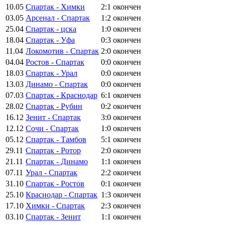
10.05
Спартак - Химки
2:1
окончен
03.05
Арсенал - Спартак
1:2
окончен
25.04
Спартак - цска
1:0
окончен
18.04
Спартак - Уфа
0:3
окончен
11.04
Локомотив - Спартак
2:0
окончен
04.04
Ростов - Спартак
0:0
окончен
18.03
Спартак - Урал
0:0
окончен
13.03
Динамо - Спартак
0:0
окончен
07.03
Спартак - Краснодар
6:1
окончен
28.02
Спартак - Рубин
0:2
окончен
16.12
Зенит - Спартак
3:0
окончен
12.12
Сочи - Спартак
1:0
окончен
05.12
Спартак - Тамбов
5:1
окончен
29.11
Спартак - Ротор
2:0
окончен
21.11
Спартак - Динамо
1:1
окончен
07.11
Урал - Спартак
2:2
окончен
31.10
Спартак - Ростов
0:1
окончен
25.10
Краснодар - Спартак
1:3
окончен
17.10
Химки - Спартак
2:3
окончен
03.10
Спартак - Зенит
1:1
окончен