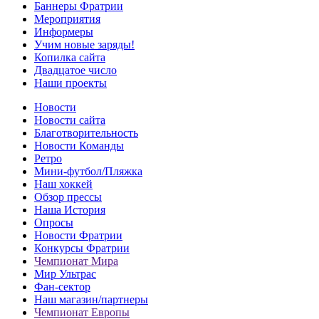
Баннеры Фратрии
Мероприятия
Информеры
Учим новые заряды!
Копилка сайта
Двадцатое число
Наши проекты
Новости
Новости сайта
Благотворительность
Новости Команды
Ретро
Мини-футбол/Пляжка
Наш хоккей
Обзор прессы
Наша История
Опросы
Новости Фратрии
Конкурсы Фратрии
Чемпионат Мира
Мир Ультрас
Фан-cектор
Наш магазин/партнеры
Чемпионат Европы