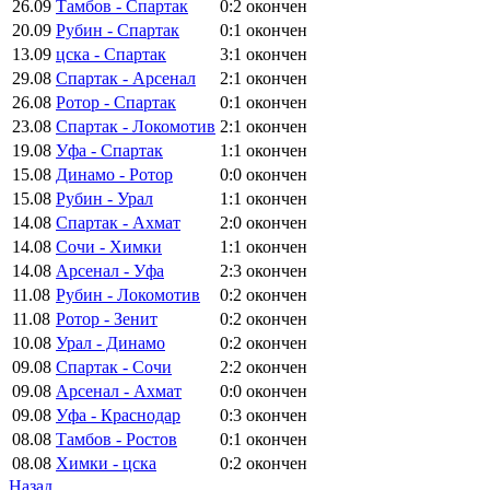
26.09
Тамбов - Спартак
0:2
окончен
20.09
Рубин - Спартак
0:1
окончен
13.09
цска - Спартак
3:1
окончен
29.08
Спартак - Арсенал
2:1
окончен
26.08
Ротор - Спартак
0:1
окончен
23.08
Спартак - Локомотив
2:1
окончен
19.08
Уфа - Спартак
1:1
окончен
15.08
Динамо - Ротор
0:0
окончен
15.08
Рубин - Урал
1:1
окончен
14.08
Спартак - Ахмат
2:0
окончен
14.08
Сочи - Химки
1:1
окончен
14.08
Арсенал - Уфа
2:3
окончен
11.08
Рубин - Локомотив
0:2
окончен
11.08
Ротор - Зенит
0:2
окончен
10.08
Урал - Динамо
0:2
окончен
09.08
Спартак - Сочи
2:2
окончен
09.08
Арсенал - Ахмат
0:0
окончен
09.08
Уфа - Краснодар
0:3
окончен
08.08
Тамбов - Ростов
0:1
окончен
08.08
Химки - цска
0:2
окончен
Назад