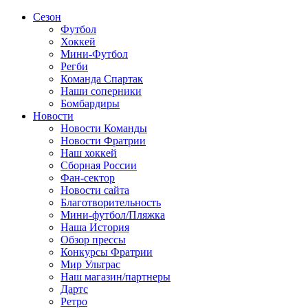
Сезон
Футбол
Хоккей
Мини-Футбол
Регби
Команда Спартак
Наши соперники
Бомбардиры
Новости
Новости Команды
Новости Фратрии
Наш хоккей
Сборная России
Фан-cектор
Новости сайта
Благотворительность
Мини-футбол/Пляжка
Наша История
Обзор прессы
Конкурсы Фратрии
Мир Ультрас
Наш магазин/партнеры
Дартс
Ретро