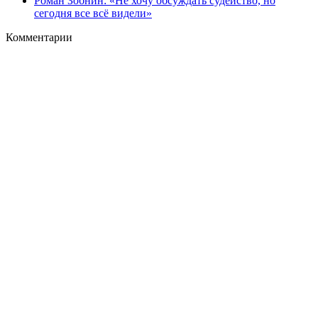
Роман Зобнин: «Не хочу обсуждать судейство, но
сегодня все всё видели»
Комментарии