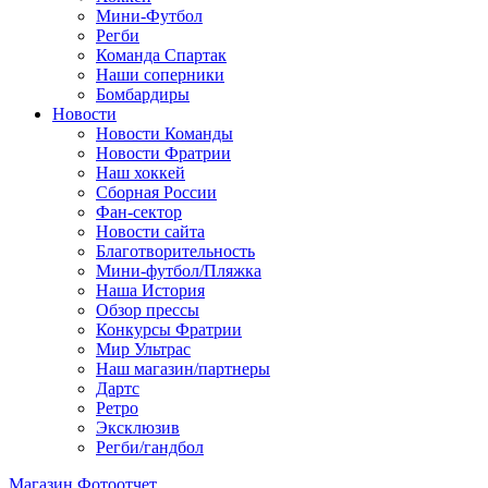
Мини-Футбол
Регби
Команда Спартак
Наши соперники
Бомбардиры
Новости
Новости Команды
Новости Фратрии
Наш хоккей
Сборная России
Фан-cектор
Новости сайта
Благотворительность
Мини-футбол/Пляжка
Наша История
Обзор прессы
Конкурсы Фратрии
Мир Ультрас
Наш магазин/партнеры
Дартс
Ретро
Эксклюзив
Регби/гандбол
Магазин
Фотоотчет