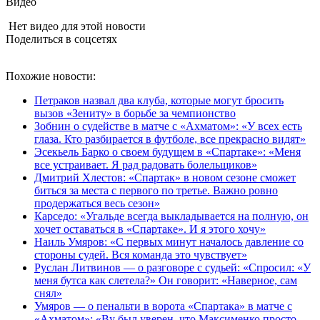
Видео
Нет видео для этой новости
Поделиться в соцсетях
Похожие новости:
Петраков назвал два клуба, которые могут бросить
вызов «Зениту» в борьбе за чемпионство
Зобнин о судействе в матче с «Ахматом»: «У всех есть
глаза. Кто разбирается в футболе, все прекрасно видят»
Эсекьель Барко о своем будущем в «Спартаке»: «Меня
все устраивает. Я рад радовать болельщиков»
Дмитрий Хлестов: «Спартак» в новом сезоне сможет
биться за места с первого по третье. Важно ровно
продержаться весь сезон»
Карседо: «Угальде всегда выкладывается на полную, он
хочет оставаться в «Спартаке». И я этого хочу»
Наиль Умяров: «С первых минут началось давление со
стороны судей. Вся команда это чувствует»
Руслан Литвинов — о разговоре с судьей: «Спросил: «У
меня бутса как слетела?» Он говорит: «Наверное, сам
снял»
Умяров — о пенальти в ворота «Спартака» в матче с
«Ахматом»: «Ву был уверен, что Максименко просто