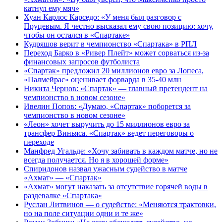
катнул ему мяч»
Хуан Карлос Карседо: «У меня был разговор с
Пруцевым. Я честно высказал ему свою позицию: хочу,
чтобы он остался в «Спартаке»
Кудряшов верит в чемпионство «Спартака» в РПЛ
Переход Барко в «Ривер Плейт» может сорваться из‑за
финансовых запросов футболиста
«Спартак» предложил 20 миллионов евро за Лопеса,
«Палмейрас» оценивает форварда в 35-40 млн
Никита Чернов: «Спартак» — главный претендент на
чемпионство в новом сезоне»
Ивелин Попов: «Думаю, «Спартак» поборется за
чемпионство в новом сезоне»
«Леон» хочет выручить до 15 миллионов евро за
трансфер Виньяса. «Спартак» ведет переговоры о
переходе
Манфред Угальде: «Хочу забивать в каждом матче, но не
всегда получается. Но я в хорошей форме»
Спиридонов назвал ужасным судейство в матче
«Ахмат» — «Спартак»
«Ахмат» могут наказать за отсутствие горячей воды в
раздевалке «Спартака»
Руслан Литвинов — о судействе: «Меняются трактовки,
но на поле ситуации одни и те же»