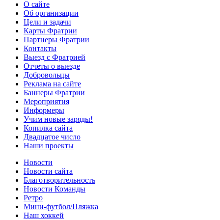
О сайте
Об организации
Цели и задачи
Карты Фратрии
Партнеры Фратрии
Контакты
Выезд с Фратрией
Отчеты о выезде
Добровольцы
Реклама на сайте
Баннеры Фратрии
Мероприятия
Информеры
Учим новые заряды!
Копилка сайта
Двадцатое число
Наши проекты
Новости
Новости сайта
Благотворительность
Новости Команды
Ретро
Мини-футбол/Пляжка
Наш хоккей