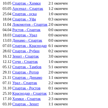
10.05
Спартак - Химки
2:1
окончен
03.05
Арсенал - Спартак
1:2
окончен
25.04
Спартак - цска
1:0
окончен
18.04
Спартак - Уфа
0:3
окончен
11.04
Локомотив - Спартак
2:0
окончен
04.04
Ростов - Спартак
0:0
окончен
18.03
Спартак - Урал
0:0
окончен
13.03
Динамо - Спартак
0:0
окончен
07.03
Спартак - Краснодар
6:1
окончен
28.02
Спартак - Рубин
0:2
окончен
16.12
Зенит - Спартак
3:0
окончен
12.12
Сочи - Спартак
1:0
окончен
05.12
Спартак - Тамбов
5:1
окончен
29.11
Спартак - Ротор
2:0
окончен
21.11
Спартак - Динамо
1:1
окончен
07.11
Урал - Спартак
2:2
окончен
31.10
Спартак - Ростов
0:1
окончен
25.10
Краснодар - Спартак
1:3
окончен
17.10
Химки - Спартак
2:3
окончен
03.10
Спартак - Зенит
1:1
окончен