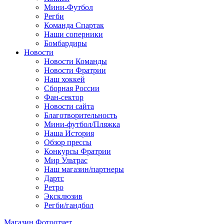
Мини-Футбол
Регби
Команда Спартак
Наши соперники
Бомбардиры
Новости
Новости Команды
Новости Фратрии
Наш хоккей
Сборная России
Фан-cектор
Новости сайта
Благотворительность
Мини-футбол/Пляжка
Наша История
Обзор прессы
Конкурсы Фратрии
Мир Ультрас
Наш магазин/партнеры
Дартс
Ретро
Эксклюзив
Регби/гандбол
Магазин
Фотоотчет