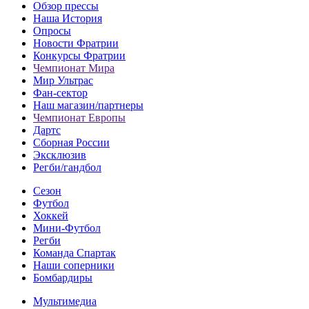
Обзор прессы
Наша История
Опросы
Новости Фратрии
Конкурсы Фратрии
Чемпионат Мира
Мир Ультрас
Фан-cектор
Наш магазин/партнеры
Чемпионат Европы
Дартс
Сборная России
Эксклюзив
Регби/гандбол
Сезон
Футбол
Хоккей
Мини-Футбол
Регби
Команда Спартак
Наши соперники
Бомбардиры
Мультимедиа