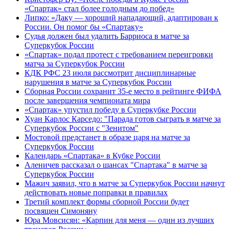
«Спартак» стал более голодным до побед»
Липко: «Даку — хороший нападающий, адаптирован к
России. Он помог бы «Спартаку»
Судья должен был удалить Барриоса в матче за
Суперкубок России
«Спартак» подал протест с требованием переигровки
матча за Суперкубок России
КДК РФС 23 июля рассмотрит дисциплинарные
нарушения в матче за Суперкубок России
Сборная России сохранит 35-е место в рейтинге ФИФА
после завершения чемпионата мира
«Спартак» упустил победу в Суперкубке России
Хуан Карлос Карседо: "Парада готов сыграть в матче за
Суперкубок России с "Зенитом"
Мостовой предстанет в образе царя на матче за
Суперкубок России
Календарь «Спартака» в Кубке России
Аленичев рассказал о шансах "Спартака" в матче за
Суперкубок России
Мажич заявил, что в матче за Суперкубок России начнут
действовать новые поправки в правилах
Третий комплект формы сборной России будет
посвящен Симоняну
Юра Мовсисян: «Карпин для меня — один из лучших