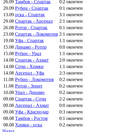
26.09
Тамбов - Спартак
0:2
окончен
20.09
Рубин - Спартак
0:1
окончен
13.09
цска - Спартак
3:1
окончен
29.08
Спартак - Арсенал
2:1
окончен
26.08
Ротор - Спартак
0:1
окончен
23.08
Спартак - Локомотив
2:1
окончен
19.08
Уфа - Спартак
1:1
окончен
15.08
Динамо - Ротор
0:0
окончен
15.08
Рубин - Урал
1:1
окончен
14.08
Спартак - Ахмат
2:0
окончен
14.08
Сочи - Химки
1:1
окончен
14.08
Арсенал - Уфа
2:3
окончен
11.08
Рубин - Локомотив
0:2
окончен
11.08
Ротор - Зенит
0:2
окончен
10.08
Урал - Динамо
0:2
окончен
09.08
Спартак - Сочи
2:2
окончен
09.08
Арсенал - Ахмат
0:0
окончен
09.08
Уфа - Краснодар
0:3
окончен
08.08
Тамбов - Ростов
0:1
окончен
08.08
Химки - цска
0:2
окончен
Назад