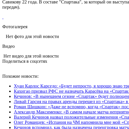
Савикову 22 года. В составе "Спартака", за который он выступ
передач).
Фотогалерея
Нет фото для этой новости
Видео
Нет видео для этой новости
Поделиться в соцсетях
Похожие новости:
Хуан Карлос Карседо: «Будет непросто, я хорошо знаю т
Кахигао призвал РФС не назначать Карасёва на «Спартак
Кечинов: «В нынешнем сезоне «Спартак» будет полноце
Ливай Гарсия на правах аренды перешел из «Спартака» 
Роман Шишкин: «Даже не вспомню, когда «Спартак» посл
Александр Максименко: «В самом начале матча неприятно
Валерий Кечинов назвал положительные изменения «Спа
Олег Романцев: «Испания на ЧМ напомнила мне мой «Сп
Кечинов вспомнил, как была назначена переигровка матч