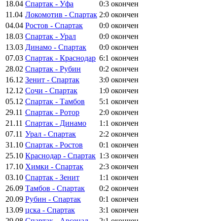
18.04
Спартак - Уфа
0:3
окончен
11.04
Локомотив - Спартак
2:0
окончен
04.04
Ростов - Спартак
0:0
окончен
18.03
Спартак - Урал
0:0
окончен
13.03
Динамо - Спартак
0:0
окончен
07.03
Спартак - Краснодар
6:1
окончен
28.02
Спартак - Рубин
0:2
окончен
16.12
Зенит - Спартак
3:0
окончен
12.12
Сочи - Спартак
1:0
окончен
05.12
Спартак - Тамбов
5:1
окончен
29.11
Спартак - Ротор
2:0
окончен
21.11
Спартак - Динамо
1:1
окончен
07.11
Урал - Спартак
2:2
окончен
31.10
Спартак - Ростов
0:1
окончен
25.10
Краснодар - Спартак
1:3
окончен
17.10
Химки - Спартак
2:3
окончен
03.10
Спартак - Зенит
1:1
окончен
26.09
Тамбов - Спартак
0:2
окончен
20.09
Рубин - Спартак
0:1
окончен
13.09
цска - Спартак
3:1
окончен
29.08
Спартак - Арсенал
2:1
окончен