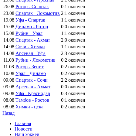
26.08
Ротор - Спартак
0:1
окончен
23.08
Спартак - Локомотив
2:1
окончен
19.08
Уфа - Спартак
1:1
окончен
15.08
Динамо - Ротор
0:0
окончен
15.08
Рубин - Урал
1:1
окончен
14.08
Спартак - Ахмат
2:0
окончен
14.08
Сочи - Химки
1:1
окончен
14.08
Арсенал - Уфа
2:3
окончен
11.08
Рубин - Локомотив
0:2
окончен
11.08
Ротор - Зенит
0:2
окончен
10.08
Урал - Динамо
0:2
окончен
09.08
Спартак - Сочи
2:2
окончен
09.08
Арсенал - Ахмат
0:0
окончен
09.08
Уфа - Краснодар
0:3
окончен
08.08
Тамбов - Ростов
0:1
окончен
08.08
Химки - цска
0:2
окончен
Назад
Главная
Новости
Наш хоккей