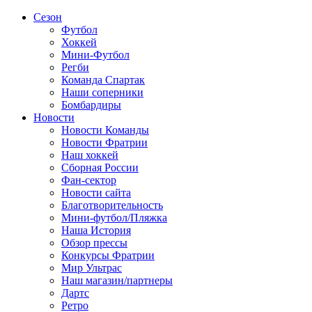
Сезон
Футбол
Хоккей
Мини-Футбол
Регби
Команда Спартак
Наши соперники
Бомбардиры
Новости
Новости Команды
Новости Фратрии
Наш хоккей
Сборная России
Фан-cектор
Новости сайта
Благотворительность
Мини-футбол/Пляжка
Наша История
Обзор прессы
Конкурсы Фратрии
Мир Ультрас
Наш магазин/партнеры
Дартс
Ретро