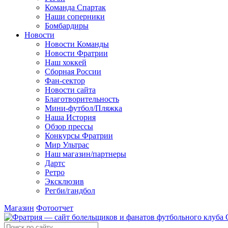
Команда Спартак
Наши соперники
Бомбардиры
Новости
Новости Команды
Новости Фратрии
Наш хоккей
Сборная России
Фан-cектор
Новости сайта
Благотворительность
Мини-футбол/Пляжка
Наша История
Обзор прессы
Конкурсы Фратрии
Мир Ультрас
Наш магазин/партнеры
Дартс
Ретро
Эксклюзив
Регби/гандбол
Магазин
Фотоотчет