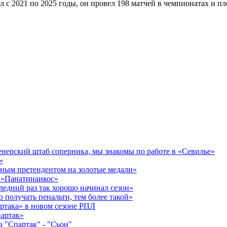
ал с 2021 по 2025 годы, он провел 198 матчей в чемпионатах и п
ренерский штаб соперника, мы знакомы по работе в «Севилье»
»
нным претендентом на золотые медали»
в «Панатинаикос»
едний раз так хорошо начинал сезон»
 получать пенальти, тем более такой»
ртака» в новом сезоне РПЛ
артак»
а "Спартак" - "Сьон"