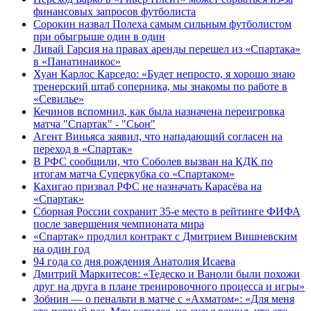
финансовых запросов футболиста
Сорокин назвал Полеха самым сильным футболистом
при обыгрыше один в один
Ливай Гарсия на правах аренды перешел из «Спартака»
в «Панатинаикос»
Хуан Карлос Карседо: «Будет непросто, я хорошо знаю
тренерский штаб соперника, мы знакомы по работе в
«Севилье»
Кечинов вспомнил, как была назначена переигровка
матча "Спартак" - "Сьон"
Агент Виньяса заявил, что нападающий согласен на
переход в «Спартак»
В РФС сообщили, что Соболев вызван на КДК по
итогам матча Суперкубка со «Спартаком»
Кахигао призвал РФС не назначать Карасёва на
«Спартак»
Сборная России сохранит 35-е место в рейтинге ФИФА
после завершения чемпионата мира
«Спартак» продлил контракт с Дмитрием Вишневским
на один год
94 года со дня рождения Анатолия Исаева
Дмитрий Маркитесов: «Тедеско и Ваноли были похожи
друг на друга в плане тренировочного процесса и игры»
Зобнин — о пенальти в матче с «Ахматом»: «Для меня