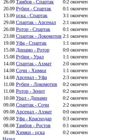
26.09
Тамбов - Спартак
0:2
окончен
20.09
Рубин - Спартак
0:1
окончен
13.09
цска - Спартак
3:1
окончен
29.08
Спартак - Арсенал
2:1
окончен
26.08
Ротор - Спартак
0:1
окончен
23.08
Спартак - Локомотив
2:1
окончен
19.08
Уфа - Спартак
1:1
окончен
15.08
Динамо - Ротор
0:0
окончен
15.08
Рубин - Урал
1:1
окончен
14.08
Спартак - Ахмат
2:0
окончен
14.08
Сочи - Химки
1:1
окончен
14.08
Арсенал - Уфа
2:3
окончен
11.08
Рубин - Локомотив
0:2
окончен
11.08
Ротор - Зенит
0:2
окончен
10.08
Урал - Динамо
0:2
окончен
09.08
Спартак - Сочи
2:2
окончен
09.08
Арсенал - Ахмат
0:0
окончен
09.08
Уфа - Краснодар
0:3
окончен
08.08
Тамбов - Ростов
0:1
окончен
08.08
Химки - цска
0:2
окончен
Назад