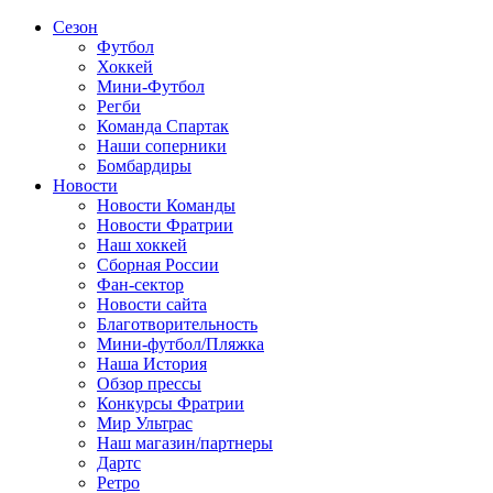
Сезон
Футбол
Хоккей
Мини-Футбол
Регби
Команда Спартак
Наши соперники
Бомбардиры
Новости
Новости Команды
Новости Фратрии
Наш хоккей
Сборная России
Фан-cектор
Новости сайта
Благотворительность
Мини-футбол/Пляжка
Наша История
Обзор прессы
Конкурсы Фратрии
Мир Ультрас
Наш магазин/партнеры
Дартс
Ретро