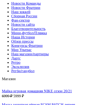
Новости Команды
Новости Фратрии
Наш хоккей
Сборная России
Фан-cектор
Новости сайта
Благотворительность
Мини-футбол/Пляжка
Наша История
Обзор прессы
Конкурсы Фратрии
Мир Ультрас
Наш магазин/партнеры
Дартс
Ретро
Эксклюзив
Регби/гандбол
Магазин
Майка игровая домашняя NIKE сезон 20/21
6999 ₽
5999 ₽
Маска защитная чёрная FCSM PATCH летняя