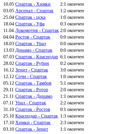
10.05
Спартак - Химки
2:1
окончен
03.05
Арсенал - Спартак
1:2
окончен
25.04
Спартак - цска
1:0
окончен
18.04
Спартак - Уфа
0:3
окончен
11.04
Локомотив - Спартак
2:0
окончен
04.04
Ростов - Спартак
0:0
окончен
18.03
Спартак - Урал
0:0
окончен
13.03
Динамо - Спартак
0:0
окончен
07.03
Спартак - Краснодар
6:1
окончен
28.02
Спартак - Рубин
0:2
окончен
16.12
Зенит - Спартак
3:0
окончен
12.12
Сочи - Спартак
1:0
окончен
05.12
Спартак - Тамбов
5:1
окончен
29.11
Спартак - Ротор
2:0
окончен
21.11
Спартак - Динамо
1:1
окончен
07.11
Урал - Спартак
2:2
окончен
31.10
Спартак - Ростов
0:1
окончен
25.10
Краснодар - Спартак
1:3
окончен
17.10
Химки - Спартак
2:3
окончен
03.10
Спартак - Зенит
1:1
окончен