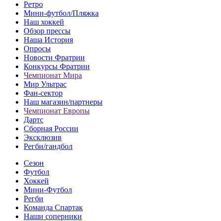
Ретро
Мини-футбол/Пляжка
Наш хоккей
Обзор прессы
Наша История
Опросы
Новости Фратрии
Конкурсы Фратрии
Чемпионат Мира
Мир Ультрас
Фан-cектор
Наш магазин/партнеры
Чемпионат Европы
Дартс
Сборная России
Эксклюзив
Регби/гандбол
Сезон
Футбол
Хоккей
Мини-Футбол
Регби
Команда Спартак
Наши соперники