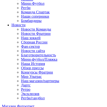
Мини-Футбол
Регби
Команда Спартак
Наши соперники
Бомбардиры
Новости
Новости Команды
Новости Фратрии
Наш хоккей
Сборная России
Фан-cектор
Новости сайта
Благотворительность
Мини-футбол/Пляжка
Наша История
Обзор прессы
Конкурсы Фратрии
Мир Ультрас
Наш магазин/партнеры
Дартс
Ретро
Эксклюзив
Регби/гандбол
Магазин
Фотоотчет