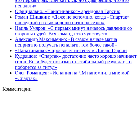
это первый раз. Мяч катился, но судья решил, что это
пенальти»
Официально. «Панатинаикос» арендовал Гарсию
Роман Шишкин: «Даже не вспомню, когда «Спартак»
последний раз так хорошо начинал сезон»
Наиль Умяров: «С первых минут началось давление со
стороны судей. Вся команда это чувствует»
Александр Максименко: «В самом начале матча
неприятно получать пенальти, тем более такой»
«Панатинаикос» проявляет интерес к Ливаю Гарсии
Кудряшов: «Спартак» достаточно часто хорошо начинает
сезон. Если будет показывать стабильный результат, то
поборется за титул»
Олег Романцев: «Испания на ЧМ напомнила мне мой
«Спартак»
Комментарии