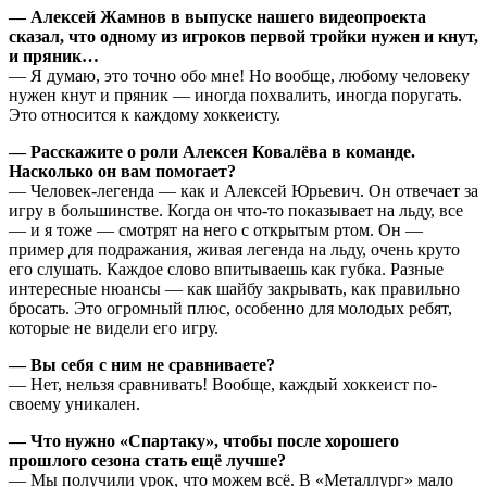
— Алексей Жамнов в выпуске нашего видеопроекта
сказал, что одному из игроков первой тройки нужен и кнут,
и пряник…
— Я думаю, это точно обо мне! Но вообще, любому человеку
нужен кнут и пряник — иногда похвалить, иногда поругать.
Это относится к каждому хоккеисту.
— Расскажите о роли Алексея Ковалёва в команде.
Насколько он вам помогает?
— Человек-легенда — как и Алексей Юрьевич. Он отвечает за
игру в большинстве. Когда он что-то показывает на льду, все
— и я тоже — смотрят на него с открытым ртом. Он —
пример для подражания, живая легенда на льду, очень круто
его слушать. Каждое слово впитываешь как губка. Разные
интересные нюансы — как шайбу закрывать, как правильно
бросать. Это огромный плюс, особенно для молодых ребят,
которые не видели его игру.
— Вы себя с ним не сравниваете?
— Нет, нельзя сравнивать! Вообще, каждый хоккеист по-
своему уникален.
— Что нужно «Спартаку», чтобы после хорошего
прошлого сезона стать ещё лучше?
— Мы получили урок, что можем всё. В «Металлург» мало