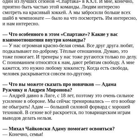
один из лучших сезонов «Спартака» в КХЛ. И мне, конечно,
приятно быть частью этой команды. Людям интересно
смотреть на красивый хоккей. А мы забросили больше всех
шайб в чемпионате — было на что посмотреть. Им интересно,
и нам интересно.
— Что особенного в этом «Спартаке»? Какие у вас
взаимоотношения внутри команды?
— У нас огромная красно-белая семья. Все друг друга любят,
подкалывают по-доброму. Тёплые отношения. Думаю, это
тоже помогает. И тренеры у нас тоже ругаются только по делу.
С пониманием относятся к нам, дают ребятам свободу. А мне
кажется, это нужно любому хоккеисту. Когда есть свобода,
человек раскрывается совсем по-другому.
— Что вы можете сказать про новичков — Адама
Ружчику и Андрея Миронова?
— Андрей давно в Лиге, с 18 лет, поэтому это очень сильное
усиление в обороне. Мы сейчас тренировались — его вообще
не обыграть! Адам — большой силовой форвард с хорошей
техникой. В сезоне всё раскроется, по товарищеским играм
выводов делать нельзя.
— Михал Чайковски Адаму помогает освоиться?
— Конечно, семья!