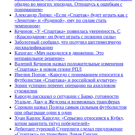
обидно во многих эпизодах. Отношусь к ошибкам с
пониманием»
Александр Липко: «Если «Спартак» будет играть как с
«Зенитом» и «Родиной», ему по силам стать
чемпионом»
Кечинов: «У «Спартака» появилась уверенность. С
«Краснодаром» он будет играть с позиции силы»
Заболотный сообщил, что получил шестимесячную
дисквалификацию
Кахигао: «Мяч находился в движении. Это
неправильное решение»
Валерий Кечинов назвал положительные изменения
«Спартака» в новом сезоне РПЛ
Ивелин Попов: «Карседо с пониманием относится к
футболистам «Спартака» и российской культуре»
Зорин успешно перенес операцию на ахилловом
сухожилии
Карседо рассказал о ситуации с Барко, готовности
Угальде, Даку и Жедсона и возможных трансферах
Сорокин назвал Полеха самым сильным футболистом
при обыгрыше один в один
Хуан Карлос Карседо: «Серьезно относимся к Кубку,
хотим защитить титул победителей»
Дебютант турецкой Суперлиги сделал предложение
«Спартаку» по трансферу Ливая Гарсии