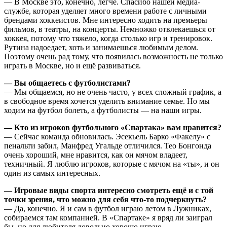
— В Москве это, конечно, легче. Спасибо нашей медиа-
службе, которая уделяет много времени работе с личными
брендами хоккеистов. Мне интересно ходить на премьеры
фильмов, в театры, на концерты. Немножко отвлекаешься от
хоккея, потому что тяжело, когда столько игр и тренировок.
Рутина надоедает, хоть и занимаешься любимым делом.
Поэтому очень рад тому, что появилась возможность не только
играть в Москве, но и ещё развиваться.
— Вы общаетесь с футболистами?
— Мы общаемся, но не очень часто, у всех сложный график, а
в свободное время хочется уделить внимание семье. Но мы
ходим на футбол болеть, а футболисты — на наши игры.
— Кто из игроков футбольного «Спартака» вам нравится?
— Сейчас команда обновилась. Эсекьель Барко «Факелу» с
пенальти забил, Манфред Угальде отличился. Тео Бонгонда
очень хороший, мне нравится, как он мячом владеет,
техничный. Я люблю игроков, которые с мячом на «ты», и он
один из самых интересных.
— Игровые виды спорта интересно смотреть ещё и с той
точки зрения, что можно для себя что-то подчеркнуть?
— Да, конечно. Я и сам в футбол играю летом в Лужниках,
собираемся там компанией. В «Спартаке» я вряд ли заиграл
бы, но для любителя довольно хорошо играю.