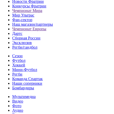
Новости Фратрии
Конкурсы Фратрии
Чемпионат Мира
Мир Ультрас
Фан-cектор
Наш магазин/партнеры
Чемпионат Европы
Дартс
Сборная России
Эксклюзив
Регби/гандбол
Сезон
Футбол
Хоккей
Мини-Футбол
Регби
Команда Спартак
Наши соперники
Бомбардиры
Мультимедиа
Видео
Фото
Аудио