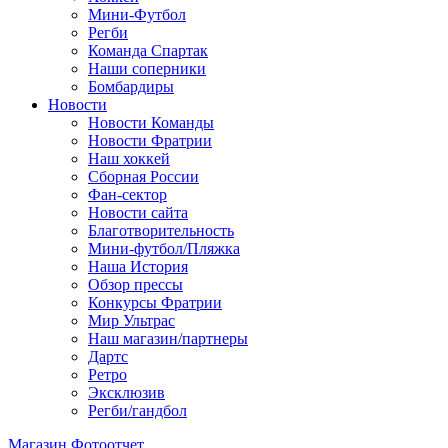
Мини-Футбол
Регби
Команда Спартак
Наши соперники
Бомбардиры
Новости
Новости Команды
Новости Фратрии
Наш хоккей
Сборная России
Фан-cектор
Новости сайта
Благотворительность
Мини-футбол/Пляжка
Наша История
Обзор прессы
Конкурсы Фратрии
Мир Ультрас
Наш магазин/партнеры
Дартс
Ретро
Эксклюзив
Регби/гандбол
Магазин
Фотоотчет