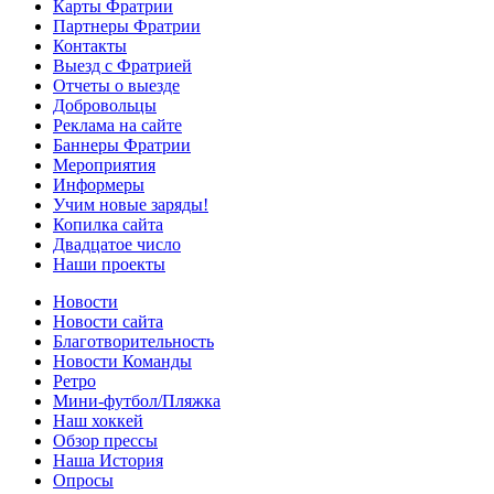
Карты Фратрии
Партнеры Фратрии
Контакты
Выезд с Фратрией
Отчеты о выезде
Добровольцы
Реклама на сайте
Баннеры Фратрии
Мероприятия
Информеры
Учим новые заряды!
Копилка сайта
Двадцатое число
Наши проекты
Новости
Новости сайта
Благотворительность
Новости Команды
Ретро
Мини-футбол/Пляжка
Наш хоккей
Обзор прессы
Наша История
Опросы