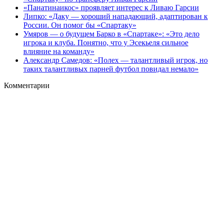
«Панатинаикос» проявляет интерес к Ливаю Гарсии
Липко: «Даку — хороший нападающий, адаптирован к
России. Он помог бы «Спартаку»
Умяров — о будущем Барко в «Спартаке»: «Это дело
игрока и клуба. Понятно, что у Эсекьеля сильное
влияние на команду»
Александр Самедов: «Полех — талантливый игрок, но
таких талантливых парней футбол повидал немало»
Комментарии