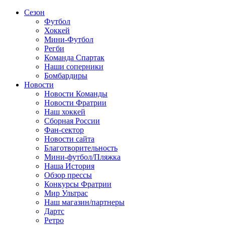
Сезон
Футбол
Хоккей
Мини-Футбол
Регби
Команда Спартак
Наши соперники
Бомбардиры
Новости
Новости Команды
Новости Фратрии
Наш хоккей
Сборная России
Фан-cектор
Новости сайта
Благотворительность
Мини-футбол/Пляжка
Наша История
Обзор прессы
Конкурсы Фратрии
Мир Ультрас
Наш магазин/партнеры
Дартс
Ретро