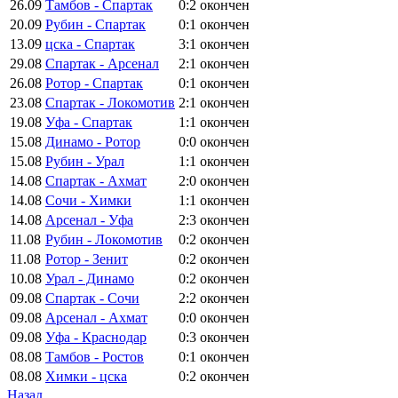
26.09
Тамбов - Спартак
0:2
окончен
20.09
Рубин - Спартак
0:1
окончен
13.09
цска - Спартак
3:1
окончен
29.08
Спартак - Арсенал
2:1
окончен
26.08
Ротор - Спартак
0:1
окончен
23.08
Спартак - Локомотив
2:1
окончен
19.08
Уфа - Спартак
1:1
окончен
15.08
Динамо - Ротор
0:0
окончен
15.08
Рубин - Урал
1:1
окончен
14.08
Спартак - Ахмат
2:0
окончен
14.08
Сочи - Химки
1:1
окончен
14.08
Арсенал - Уфа
2:3
окончен
11.08
Рубин - Локомотив
0:2
окончен
11.08
Ротор - Зенит
0:2
окончен
10.08
Урал - Динамо
0:2
окончен
09.08
Спартак - Сочи
2:2
окончен
09.08
Арсенал - Ахмат
0:0
окончен
09.08
Уфа - Краснодар
0:3
окончен
08.08
Тамбов - Ростов
0:1
окончен
08.08
Химки - цска
0:2
окончен
Назад