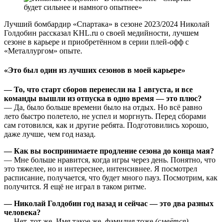
Лучший бомбардир «Спартака» в сезоне 2023/2024 Николай
Голдобин рассказал KHL.ru о своей медийности, лучшем
сезоне в карьере и приобретённом в серии плей-офф с
«Металлургом» опыте.
«Это был один из лучших сезонов в моей карьере»
— То, что старт сборов перенесли на 1 августа, и все
команды вышли из отпуска в одно время — это плюс?
— Да, было больше времени было на отдых. Но всё равно
лето быстро полетело, не успел и моргнуть. Перед сборами
сам готовился, как и другие ребята. Подготовились хорошо,
даже лучше, чем год назад.
— Как вы воспринимаете продление сезона до конца мая?
— Мне больше нравится, когда игры через день. Понятно, что
это тяжелее, но и интереснее, интенсивнее. Я посмотрел
расписание, получается, что будет много пауз. Посмотрим, как
получится. Я ещё не играл в таком ритме.
— Николай Голдобин год назад и сейчас — это два разных
человека?
— Нет, тот же. Имя такое же, фамилия тоже
(смеётся)
.