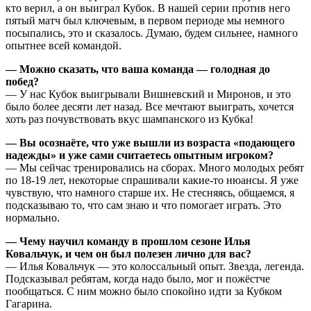
кто верил, а он выиграл Кубок. В нашей серии против него
пятый матч был ключевым, в первом периоде мы немного
посыпались, это и сказалось. Думаю, будем сильнее, намного
опытнее всей командой.
— Можно сказать, что ваша команда — голодная до
побед?
— У нас Кубок выигрывали Вишневский и Миронов, и это
было более десяти лет назад. Все мечтают выиграть, хочется
хоть раз почувствовать вкус шампанского из Кубка!
— Вы осознаёте, что уже вышли из возраста «подающего
надежды» и уже сами считаетесь опытным игроком?
— Мы сейчас тренировались на сборах. Много молодых ребят
по 18-19 лет, некоторые спрашивали какие-то нюансы. Я уже
чувствую, что намного старше их. Не стесняясь, общаемся, я
подсказываю то, что сам знаю и что помогает играть. Это
нормально.
— Чему научил команду в прошлом сезоне Илья
Ковальчук, и чем он был полезен лично для вас?
— Илья Ковальчук — это колоссальный опыт. Звезда, легенда.
Подсказывал ребятам, когда надо было, мог и пожёстче
пообщаться. С ним можно было спокойно идти за Кубком
Гагарина.