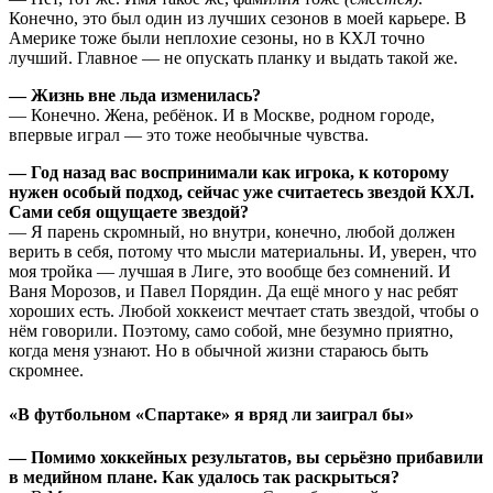
Конечно, это был один из лучших сезонов в моей карьере. В
Америке тоже были неплохие сезоны, но в КХЛ точно
лучший. Главное — не опускать планку и выдать такой же.
— Жизнь вне льда изменилась?
— Конечно. Жена, ребёнок. И в Москве, родном городе,
впервые играл — это тоже необычные чувства.
— Год назад вас воспринимали как игрока, к которому
нужен особый подход, сейчас уже считаетесь звездой КХЛ.
Сами себя ощущаете звездой?
— Я парень скромный, но внутри, конечно, любой должен
верить в себя, потому что мысли материальны. И, уверен, что
моя тройка — лучшая в Лиге, это вообще без сомнений. И
Ваня Морозов, и Павел Порядин. Да ещё много у нас ребят
хороших есть. Любой хоккеист мечтает стать звездой, чтобы о
нём говорили. Поэтому, само собой, мне безумно приятно,
когда меня узнают. Но в обычной жизни стараюсь быть
скромнее.
«В футбольном «Спартаке» я вряд ли заиграл бы»
— Помимо хоккейных результатов, вы серьёзно прибавили
в медийном плане. Как удалось так раскрыться?