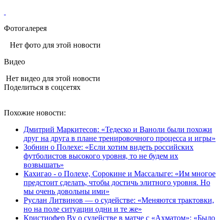
Фотогалерея
Нет фото для этой новости
Видео
Нет видео для этой новости
Поделиться в соцсетях
Похожие новости:
Дмитрий Маркитесов: «Тедеско и Ваноли были похожи
друг на друга в плане тренировочного процесса и игры»
Зобнин о Полехе: «Если хотим видеть российских
футболистов высокого уровня, то не будем их
возвышать»
Кахигао - о Полехе, Сорокине и Массалыге: «Им многое
предстоит сделать, чтобы достичь элитного уровня. Но
мы очень довольны ими»
Руслан Литвинов — о судействе: «Меняются трактовки,
но на поле ситуации одни и те же»
Кристиофер Ву о судействе в матче с «Ахматом»: «Было