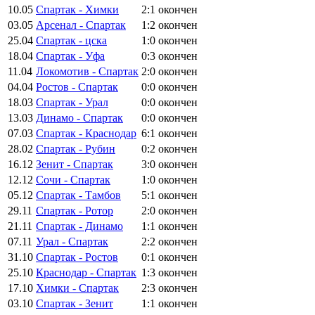
10.05
Спартак - Химки
2:1
окончен
03.05
Арсенал - Спартак
1:2
окончен
25.04
Спартак - цска
1:0
окончен
18.04
Спартак - Уфа
0:3
окончен
11.04
Локомотив - Спартак
2:0
окончен
04.04
Ростов - Спартак
0:0
окончен
18.03
Спартак - Урал
0:0
окончен
13.03
Динамо - Спартак
0:0
окончен
07.03
Спартак - Краснодар
6:1
окончен
28.02
Спартак - Рубин
0:2
окончен
16.12
Зенит - Спартак
3:0
окончен
12.12
Сочи - Спартак
1:0
окончен
05.12
Спартак - Тамбов
5:1
окончен
29.11
Спартак - Ротор
2:0
окончен
21.11
Спартак - Динамо
1:1
окончен
07.11
Урал - Спартак
2:2
окончен
31.10
Спартак - Ростов
0:1
окончен
25.10
Краснодар - Спартак
1:3
окончен
17.10
Химки - Спартак
2:3
окончен
03.10
Спартак - Зенит
1:1
окончен