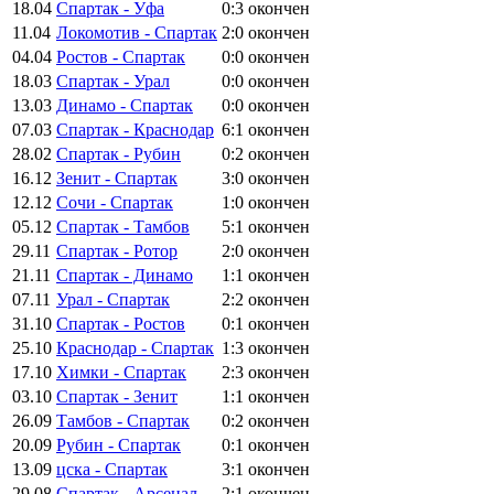
18.04
Спартак - Уфа
0:3
окончен
11.04
Локомотив - Спартак
2:0
окончен
04.04
Ростов - Спартак
0:0
окончен
18.03
Спартак - Урал
0:0
окончен
13.03
Динамо - Спартак
0:0
окончен
07.03
Спартак - Краснодар
6:1
окончен
28.02
Спартак - Рубин
0:2
окончен
16.12
Зенит - Спартак
3:0
окончен
12.12
Сочи - Спартак
1:0
окончен
05.12
Спартак - Тамбов
5:1
окончен
29.11
Спартак - Ротор
2:0
окончен
21.11
Спартак - Динамо
1:1
окончен
07.11
Урал - Спартак
2:2
окончен
31.10
Спартак - Ростов
0:1
окончен
25.10
Краснодар - Спартак
1:3
окончен
17.10
Химки - Спартак
2:3
окончен
03.10
Спартак - Зенит
1:1
окончен
26.09
Тамбов - Спартак
0:2
окончен
20.09
Рубин - Спартак
0:1
окончен
13.09
цска - Спартак
3:1
окончен
29.08
Спартак - Арсенал
2:1
окончен