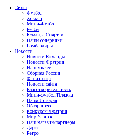
Сезон
Футбол
Хоккей
Мини-Футбол
Регби
Команда Спартак
Наши соперники
Бомбардиры
Новости
Новости Команды
Новости Фратрии
Наш хоккей
Сборная России
Фан-cектор
Новости сайта
Благотворительность
Мини-футбол/Пляжка
Наша История
Обзор прессы
Конкурсы Фратрии
Мир Ультрас
Наш магазин/партнеры
Дартс
Ретро