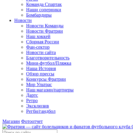
Команда Спартак
Наши соперники
Бомбардиры
Новости
Новости Команды
Новости Фратрии
Наш хоккей
Сборная России
Фан-cектор
Новости сайта
Благотворительность
Мини-футбол/Пляжка
Наша История
Обзор прессы
Конкурсы Фратрии
Мир Ультрас
Наш магазин/партнеры
Дартс
Ретро
Эксклюзив
Регби/гандбол
Магазин
Фотоотчет