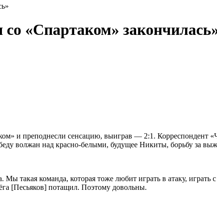
сь»
 со «Спартаком» закончилась
ком» и преподнесли сенсацию, выиграв — 2:1. Корреспондент 
беду волжан над красно-белыми, будущее Никиты, борьбу за выж
 Мы такая команда, которая тоже любит играть в атаку, играть с
ёга [Песьяков] потащил. Поэтому довольны.