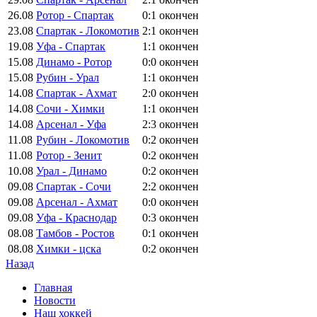
26.08
Ротор - Спартак
0:1
окончен
23.08
Спартак - Локомотив
2:1
окончен
19.08
Уфа - Спартак
1:1
окончен
15.08
Динамо - Ротор
0:0
окончен
15.08
Рубин - Урал
1:1
окончен
14.08
Спартак - Ахмат
2:0
окончен
14.08
Сочи - Химки
1:1
окончен
14.08
Арсенал - Уфа
2:3
окончен
11.08
Рубин - Локомотив
0:2
окончен
11.08
Ротор - Зенит
0:2
окончен
10.08
Урал - Динамо
0:2
окончен
09.08
Спартак - Сочи
2:2
окончен
09.08
Арсенал - Ахмат
0:0
окончен
09.08
Уфа - Краснодар
0:3
окончен
08.08
Тамбов - Ростов
0:1
окончен
08.08
Химки - цска
0:2
окончен
Назад
Главная
Новости
Наш хоккей