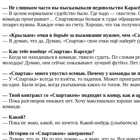
— Не слишком часто вы высказывали недовольство Карас
— В целом нормальное судейство было. Где надо — свистели. 
команда проигрывает… Спартаковцы больше к судье обращались
позарез нужны. Каждое очко на счету. Хорошо, что так получил
— «Крыльям» очки в борьбе за выживание нужнее, чем «Сп
— Я думаю, что да. Думаю, «Спартак» свои очки ещё наберёт
(
— Как тебе вообще «Спартак» Карседо?
— Когда не находишься в команде, тяжело судить. По словам р
молодцы! Думаю, они сейчас показывают лучший футбол. Нет к
— «Спартак» много упустил осенью. Почему у команды не 
— У «Спартака» всегда то взлёты, то падения. Может проигра
на один. Были игры, когда укатываешь каких-то топов. Не знаю,
— Твой контракт со «Спартаком» подходит к концу, как и а
— Пока разговоров никаких нет. Хочу максимально хорошо закон
команде.
— Какой?
— Пока не знаю, какой, но хочется. Какой-нибудь
(улыбается)
.
— История со «Спартаком» завершена?
— Думаю, что да. Не то что думаю — я знаю, что да. Все ново