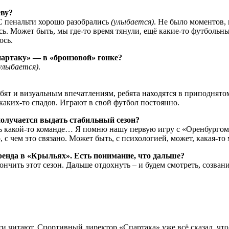
ёву?
С пенальти хорошо разобрались
(улыбается)
. Не было моментов, 
. Может быть, мы где-то время тянули, ещё какие-то футбольны
ось.
артаку» — в «бронзовой» гонке?
улыбается)
.
ебят и визуальным впечатлениям, ребята находятся в приподнят
аких-то спадов. Играют в свой футбол постоянно.
получается выдать стабильный сезон?
ть какой-то команде… Я помню нашу первую игру с «Оренбургом
 с чем это связано. Может быть, с психологией, может, какая-то 
ренда в «Крыльях». Есть понимание, что дальше?
чить этот сезон. Дальше отдохнуть – и будем смотреть, созванив
сти читают. Спортивный директор «Спартака» уже всё сказал, чт