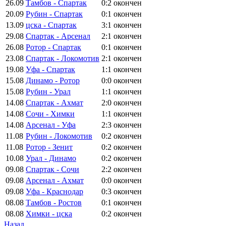
26.09
Тамбов - Спартак
0:2
окончен
20.09
Рубин - Спартак
0:1
окончен
13.09
цска - Спартак
3:1
окончен
29.08
Спартак - Арсенал
2:1
окончен
26.08
Ротор - Спартак
0:1
окончен
23.08
Спартак - Локомотив
2:1
окончен
19.08
Уфа - Спартак
1:1
окончен
15.08
Динамо - Ротор
0:0
окончен
15.08
Рубин - Урал
1:1
окончен
14.08
Спартак - Ахмат
2:0
окончен
14.08
Сочи - Химки
1:1
окончен
14.08
Арсенал - Уфа
2:3
окончен
11.08
Рубин - Локомотив
0:2
окончен
11.08
Ротор - Зенит
0:2
окончен
10.08
Урал - Динамо
0:2
окончен
09.08
Спартак - Сочи
2:2
окончен
09.08
Арсенал - Ахмат
0:0
окончен
09.08
Уфа - Краснодар
0:3
окончен
08.08
Тамбов - Ростов
0:1
окончен
08.08
Химки - цска
0:2
окончен
Назад