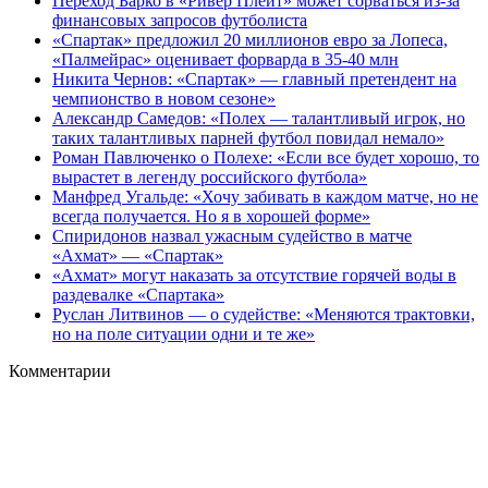
Переход Барко в «Ривер Плейт» может сорваться из‑за
финансовых запросов футболиста
«Спартак» предложил 20 миллионов евро за Лопеса,
«Палмейрас» оценивает форварда в 35-40 млн
Никита Чернов: «Спартак» — главный претендент на
чемпионство в новом сезоне»
Александр Самедов: «Полех — талантливый игрок, но
таких талантливых парней футбол повидал немало»
Роман Павлюченко о Полехе: «Если все будет хорошо, то
вырастет в легенду российского футбола»
Манфред Угальде: «Хочу забивать в каждом матче, но не
всегда получается. Но я в хорошей форме»
Спиридонов назвал ужасным судейство в матче
«Ахмат» — «Спартак»
«Ахмат» могут наказать за отсутствие горячей воды в
раздевалке «Спартака»
Руслан Литвинов — о судействе: «Меняются трактовки,
но на поле ситуации одни и те же»
Комментарии