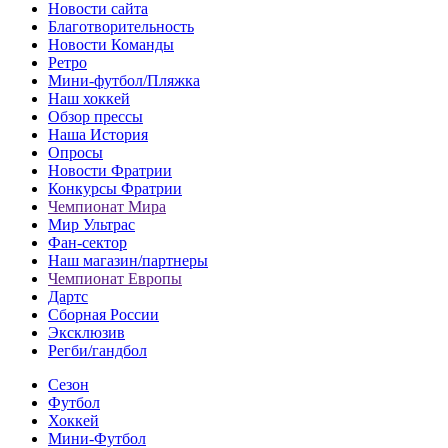
Новости сайта
Благотворительность
Новости Команды
Ретро
Мини-футбол/Пляжка
Наш хоккей
Обзор прессы
Наша История
Опросы
Новости Фратрии
Конкурсы Фратрии
Чемпионат Мира
Мир Ультрас
Фан-cектор
Наш магазин/партнеры
Чемпионат Европы
Дартс
Сборная России
Эксклюзив
Регби/гандбол
Сезон
Футбол
Хоккей
Мини-Футбол