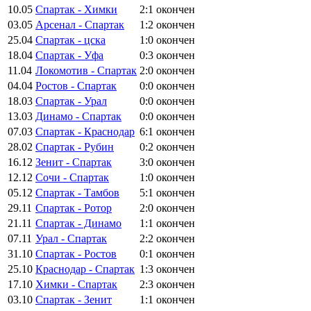
10.05
Спартак - Химки
2:1
окончен
03.05
Арсенал - Спартак
1:2
окончен
25.04
Спартак - цска
1:0
окончен
18.04
Спартак - Уфа
0:3
окончен
11.04
Локомотив - Спартак
2:0
окончен
04.04
Ростов - Спартак
0:0
окончен
18.03
Спартак - Урал
0:0
окончен
13.03
Динамо - Спартак
0:0
окончен
07.03
Спартак - Краснодар
6:1
окончен
28.02
Спартак - Рубин
0:2
окончен
16.12
Зенит - Спартак
3:0
окончен
12.12
Сочи - Спартак
1:0
окончен
05.12
Спартак - Тамбов
5:1
окончен
29.11
Спартак - Ротор
2:0
окончен
21.11
Спартак - Динамо
1:1
окончен
07.11
Урал - Спартак
2:2
окончен
31.10
Спартак - Ростов
0:1
окончен
25.10
Краснодар - Спартак
1:3
окончен
17.10
Химки - Спартак
2:3
окончен
03.10
Спартак - Зенит
1:1
окончен