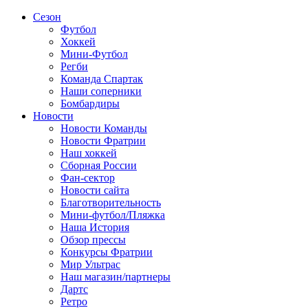
Сезон
Футбол
Хоккей
Мини-Футбол
Регби
Команда Спартак
Наши соперники
Бомбардиры
Новости
Новости Команды
Новости Фратрии
Наш хоккей
Сборная России
Фан-cектор
Новости сайта
Благотворительность
Мини-футбол/Пляжка
Наша История
Обзор прессы
Конкурсы Фратрии
Мир Ультрас
Наш магазин/партнеры
Дартс
Ретро