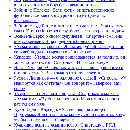
вызов «Зениту» в борьбе за чемпионство
Зобнин о Полехе: «Если хотим видеть российских
футболистов высокого уровня, то не будем их
возвышать»
Зобнин о судействе в матче с «Ахматом»: «У всех есть
глаза. Кто разбирается в футболе, все прекрасно видят»
Эсекьель Барко о своем будущем в «Спартаке»: «Меня
все устраивает. Я рад радовать болельщиков»
«Ахмат» оштрафован на 20 тысяч рублей за отсутствие
горячей воды в раздевалке «Спартака»
Карседо: «Угальде всегда выкладывается на полную, он
хочет оставаться в «Спартаке». И я этого хочу»
Наиль Умяров: «С первых минут началось давление со
стороны судей. Вся команда это чувствует»
Руслан Литвинов — о разговоре с судьей: «Спросил: «У
меня бутса как слетела?» Он говорит: «Наверное, сам
снял»
Умяров — о пенальти в ворота «Спартака» в матче с
«Ахматом»: «Ву был уверен, что Максименко просто
катнул ему мяч»
Хуан Карлос Карседо: «У меня был разговор с
Пруцевым. Я честно высказал ему свою позицию: хочу,
чтобы он остался в «Спартаке»
Кудряшов верит в чемпионство «Спартака» в РПЛ