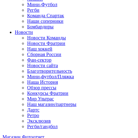
Мини-Футбол
Регби
Команда Спартак
Наши соперники
Бомбардиры
Новости
Новости Команды
Новости Фратрии
Наш хоккей
Сборная России
Фан-cектор
Новости сайта
Благотворительность
Мини-футбол/Пляжка
Наша История
Обзор прессы
Конкурсы Фратрии
Мир Ультрас
Наш магазин/партнеры
Дартс
Ретро
Эксклюзив
Регби/гандбол
Магазин
Фотоотчет