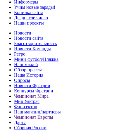
Информеры
Учим новые заряды!
Копилка сайта
Двадцатое число
Наши проекты
Новости
Новости сайта
Благотворительность
Новости Команды
Ретро
Мини-футбол/Пляжка
Наш хоккей
Обзор прессы
Наша История
Опросы
Новости Фратрии
Конкурсы Фратрии
Чемпионат Мира
Мир Ультрас
Фан-cектор
Наш магазин/партнеры
Чемпионат Европы
Дартс
Сборная России