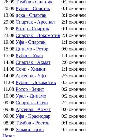
26.09
Тамбов - Спартак
0:2
окончен
20.09
Рубин - Спартак
0:1
окончен
13.09
цска - Спартак
3:1
окончен
29.08
Спартак - Арсенал
2:1
окончен
26.08
Ротор - Спартак
0:1
окончен
23.08
Спартак - Локомотив
2:1
окончен
19.08
Уфа - Спартак
1:1
окончен
15.08
Динамо - Ротор
0:0
окончен
15.08
Рубин - Урал
1:1
окончен
14.08
Спартак - Ахмат
2:0
окончен
14.08
Сочи - Химки
1:1
окончен
14.08
Арсенал - Уфа
2:3
окончен
11.08
Рубин - Локомотив
0:2
окончен
11.08
Ротор - Зенит
0:2
окончен
10.08
Урал - Динамо
0:2
окончен
09.08
Спартак - Сочи
2:2
окончен
09.08
Арсенал - Ахмат
0:0
окончен
09.08
Уфа - Краснодар
0:3
окончен
08.08
Тамбов - Ростов
0:1
окончен
08.08
Химки - цска
0:2
окончен
Назад