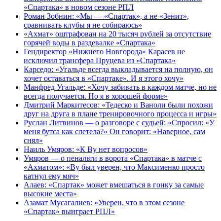
«Спартака» в новом сезоне РПЛ
Роман Зобнин: «Мы — «Спартак», а не «Зенит»,
сравнивать клубы я не собираюсь»
«Ахмат» оштрафован на 20 тысяч рублей за отсутствие
горячей воды в раздевалке «Спартака»
Гендиректор «Нижнего Новгорода» Карасев не
исключил трансфера Пруцева из «Спартака»
Карседо: «Угальде всегда выкладывается на полную, он
хочет оставаться в «Спартаке». И я этого хочу»
Манфред Угальде: «Хочу забивать в каждом матче, но не
всегда получается. Но я в хорошей форме»
Дмитрий Маркитесов: «Тедеско и Ваноли были похожи
друг на друга в плане тренировочного процесса и игры»
Руслан Литвинов — о разговоре с судьей: «Спросил: «У
меня бутса как слетела?» Он говорит: «Наверное, сам
снял»
Наиль Умяров: «К Ву нет вопросов»
Умяров — о пенальти в ворота «Спартака» в матче с
«Ахматом»: «Ву был уверен, что Максименко просто
катнул ему мяч»
Алаев: «Спартак» может вмешаться в гонку за самые
высокие места»
Азамат Мусагалиев: «Уверен, что в этом сезоне
«Спартак» выиграет РПЛ»