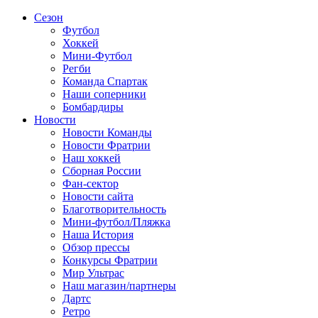
Сезон
Футбол
Хоккей
Мини-Футбол
Регби
Команда Спартак
Наши соперники
Бомбардиры
Новости
Новости Команды
Новости Фратрии
Наш хоккей
Сборная России
Фан-cектор
Новости сайта
Благотворительность
Мини-футбол/Пляжка
Наша История
Обзор прессы
Конкурсы Фратрии
Мир Ультрас
Наш магазин/партнеры
Дартс
Ретро