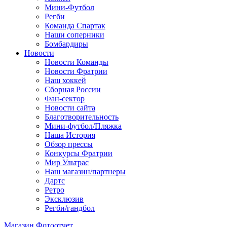
Мини-Футбол
Регби
Команда Спартак
Наши соперники
Бомбардиры
Новости
Новости Команды
Новости Фратрии
Наш хоккей
Сборная России
Фан-cектор
Новости сайта
Благотворительность
Мини-футбол/Пляжка
Наша История
Обзор прессы
Конкурсы Фратрии
Мир Ультрас
Наш магазин/партнеры
Дартс
Ретро
Эксклюзив
Регби/гандбол
Магазин
Фотоотчет