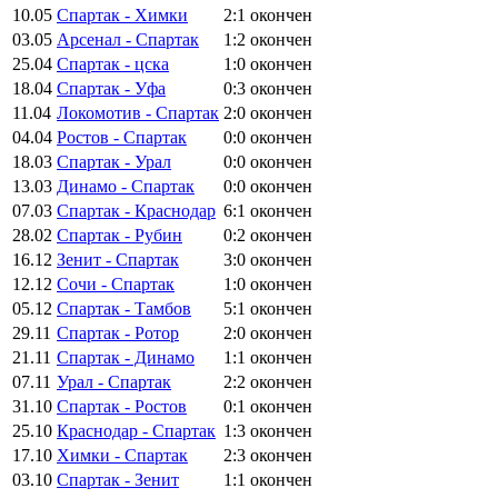
10.05
Спартак - Химки
2:1
окончен
03.05
Арсенал - Спартак
1:2
окончен
25.04
Спартак - цска
1:0
окончен
18.04
Спартак - Уфа
0:3
окончен
11.04
Локомотив - Спартак
2:0
окончен
04.04
Ростов - Спартак
0:0
окончен
18.03
Спартак - Урал
0:0
окончен
13.03
Динамо - Спартак
0:0
окончен
07.03
Спартак - Краснодар
6:1
окончен
28.02
Спартак - Рубин
0:2
окончен
16.12
Зенит - Спартак
3:0
окончен
12.12
Сочи - Спартак
1:0
окончен
05.12
Спартак - Тамбов
5:1
окончен
29.11
Спартак - Ротор
2:0
окончен
21.11
Спартак - Динамо
1:1
окончен
07.11
Урал - Спартак
2:2
окончен
31.10
Спартак - Ростов
0:1
окончен
25.10
Краснодар - Спартак
1:3
окончен
17.10
Химки - Спартак
2:3
окончен
03.10
Спартак - Зенит
1:1
окончен