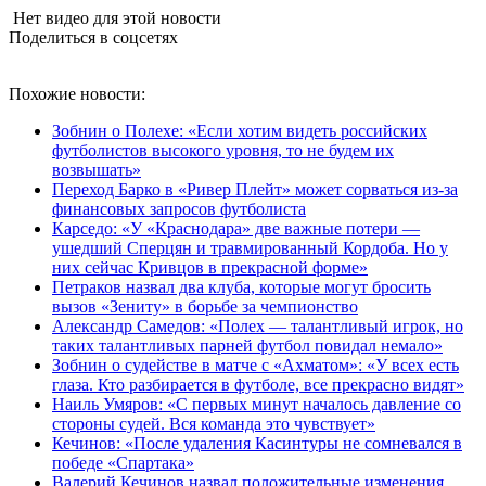
Нет видео для этой новости
Поделиться в соцсетях
Похожие новости:
Зобнин о Полехе: «Если хотим видеть российских
футболистов высокого уровня, то не будем их
возвышать»
Переход Барко в «Ривер Плейт» может сорваться из‑за
финансовых запросов футболиста
Карседо: «У «Краснодара» две важные потери —
ушедший Сперцян и травмированный Кордоба. Но у
них сейчас Кривцов в прекрасной форме»
Петраков назвал два клуба, которые могут бросить
вызов «Зениту» в борьбе за чемпионство
Александр Самедов: «Полех — талантливый игрок, но
таких талантливых парней футбол повидал немало»
Зобнин о судействе в матче с «Ахматом»: «У всех есть
глаза. Кто разбирается в футболе, все прекрасно видят»
Наиль Умяров: «С первых минут началось давление со
стороны судей. Вся команда это чувствует»
Кечинов: «После удаления Касинтуры не сомневался в
победе «Спартака»
Валерий Кечинов назвал положительные изменения