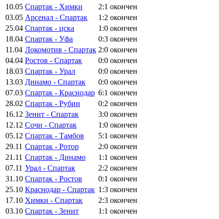
10.05
Спартак - Химки
2:1
окончен
03.05
Арсенал - Спартак
1:2
окончен
25.04
Спартак - цска
1:0
окончен
18.04
Спартак - Уфа
0:3
окончен
11.04
Локомотив - Спартак
2:0
окончен
04.04
Ростов - Спартак
0:0
окончен
18.03
Спартак - Урал
0:0
окончен
13.03
Динамо - Спартак
0:0
окончен
07.03
Спартак - Краснодар
6:1
окончен
28.02
Спартак - Рубин
0:2
окончен
16.12
Зенит - Спартак
3:0
окончен
12.12
Сочи - Спартак
1:0
окончен
05.12
Спартак - Тамбов
5:1
окончен
29.11
Спартак - Ротор
2:0
окончен
21.11
Спартак - Динамо
1:1
окончен
07.11
Урал - Спартак
2:2
окончен
31.10
Спартак - Ростов
0:1
окончен
25.10
Краснодар - Спартак
1:3
окончен
17.10
Химки - Спартак
2:3
окончен
03.10
Спартак - Зенит
1:1
окончен