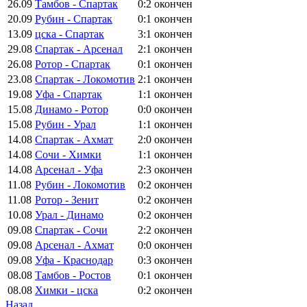
26.09
Тамбов - Спартак
0:2
окончен
20.09
Рубин - Спартак
0:1
окончен
13.09
цска - Спартак
3:1
окончен
29.08
Спартак - Арсенал
2:1
окончен
26.08
Ротор - Спартак
0:1
окончен
23.08
Спартак - Локомотив
2:1
окончен
19.08
Уфа - Спартак
1:1
окончен
15.08
Динамо - Ротор
0:0
окончен
15.08
Рубин - Урал
1:1
окончен
14.08
Спартак - Ахмат
2:0
окончен
14.08
Сочи - Химки
1:1
окончен
14.08
Арсенал - Уфа
2:3
окончен
11.08
Рубин - Локомотив
0:2
окончен
11.08
Ротор - Зенит
0:2
окончен
10.08
Урал - Динамо
0:2
окончен
09.08
Спартак - Сочи
2:2
окончен
09.08
Арсенал - Ахмат
0:0
окончен
09.08
Уфа - Краснодар
0:3
окончен
08.08
Тамбов - Ростов
0:1
окончен
08.08
Химки - цска
0:2
окончен
Назад