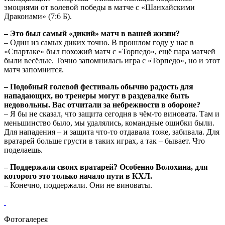
эмоциями от волевой победы в матче с «Шанхайскими
Драконами» (7:6 Б).
– Это был самый «дикий» матч в вашей жизни?
– Один из самых диких точно. В прошлом году у нас в
«Спартаке» был похожий матч с «Торпедо», ещё пара матчей
были весёлые. Точно запомнилась игра с «Торпедо», но и этот
матч запомнится.
– Подобный голевой фестиваль обычно радость для
нападающих, но тренеры могут в раздевалке быть
недовольны. Вас отчитали за небрежности в обороне?
– Я бы не сказал, что защита сегодня в чём-то виновата. Там и
меньшинство было, мы удалялись, командные ошибки были.
Для нападения – и защита что-то отдавала тоже, забивала. Для
вратарей больше грусти в таких играх, а так – бывает. Что
поделаешь.
– Поддержали своих вратарей? Особенно Волохина, для
которого это только начало пути в КХЛ.
– Конечно, поддержали. Они не виноваты.
Фотогалерея