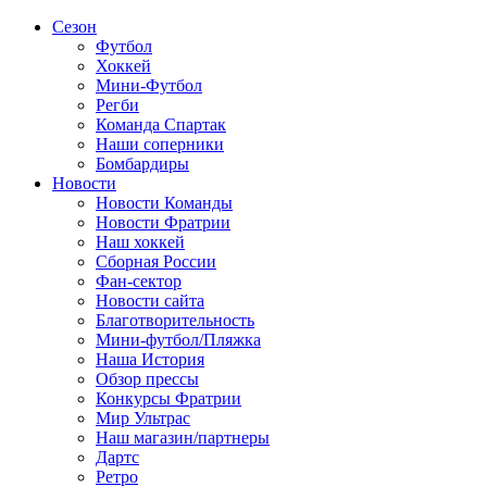
Сезон
Футбол
Хоккей
Мини-Футбол
Регби
Команда Спартак
Наши соперники
Бомбардиры
Новости
Новости Команды
Новости Фратрии
Наш хоккей
Сборная России
Фан-cектор
Новости сайта
Благотворительность
Мини-футбол/Пляжка
Наша История
Обзор прессы
Конкурсы Фратрии
Мир Ультрас
Наш магазин/партнеры
Дартс
Ретро