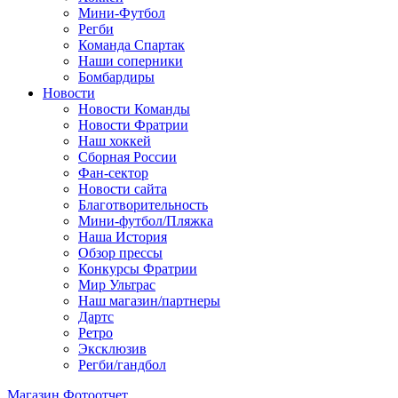
Мини-Футбол
Регби
Команда Спартак
Наши соперники
Бомбардиры
Новости
Новости Команды
Новости Фратрии
Наш хоккей
Сборная России
Фан-cектор
Новости сайта
Благотворительность
Мини-футбол/Пляжка
Наша История
Обзор прессы
Конкурсы Фратрии
Мир Ультрас
Наш магазин/партнеры
Дартс
Ретро
Эксклюзив
Регби/гандбол
Магазин
Фотоотчет