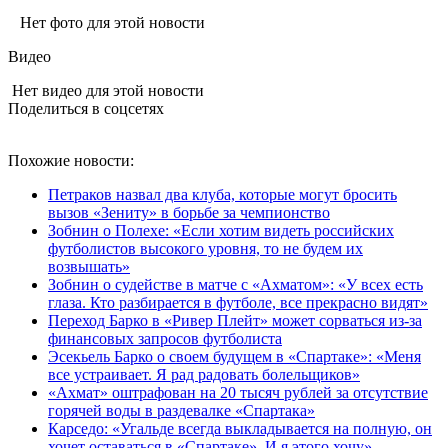
Нет фото для этой новости
Видео
Нет видео для этой новости
Поделиться в соцсетях
Похожие новости:
Петраков назвал два клуба, которые могут бросить
вызов «Зениту» в борьбе за чемпионство
Зобнин о Полехе: «Если хотим видеть российских
футболистов высокого уровня, то не будем их
возвышать»
Зобнин о судействе в матче с «Ахматом»: «У всех есть
глаза. Кто разбирается в футболе, все прекрасно видят»
Переход Барко в «Ривер Плейт» может сорваться из‑за
финансовых запросов футболиста
Эсекьель Барко о своем будущем в «Спартаке»: «Меня
все устраивает. Я рад радовать болельщиков»
«Ахмат» оштрафован на 20 тысяч рублей за отсутствие
горячей воды в раздевалке «Спартака»
Карседо: «Угальде всегда выкладывается на полную, он
хочет оставаться в «Спартаке». И я этого хочу»