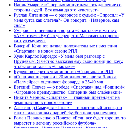
Наиль Умяров: «С первых минут началось давление со
стороны судей. Вся команда это чувствует»
Руслан Литвинов — о разговоре с судьей: «Спросил: «У
меня бутса как слетела?» Он говорит: «Наверное, сам
снял»
Умяров — о пенальти в ворота «Спартака» в матче с
«Ахматом»: «Ву был уверен, что Максименко просто
катнул ему мяч»
Валерий Кечинов назвал положительные изменения
«Спартака» в новом сезоне РПЛ
Хуан Карлос Карседо: «У меня был разговор с
Пруцевым. Я честно высказал ему свою позицию: хочу,
чтобы он остался в «Спартаке»
Кудряшов верит в чемпионство «Спартака» в РПЛ
«Спартак» предложил 20 миллионов евро за Лопеса,
«Палмейрас» оценивает форварда в 35-40 млн
Евгений Ловчев — о победе «Спартака» над «Родиной»:
«Огромное преимущество. Соперник был слабенький»
Никита Чернов: «Спартак» — главный претендент на
чемпионство в новом сезоне»
Александр Самедов: «Полех — талантливый игрок, но
таких талантливых парней футбол повидал немало»
Роман Павлюченко о Полехе: «Если все будет хорошо, то
вырастет в легенду российского футбола»