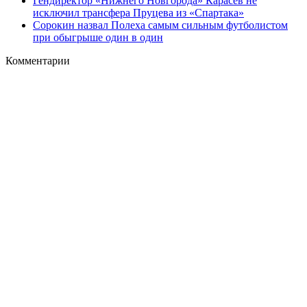
Гендиректор «Нижнего Новгорода» Карасев не
исключил трансфера Пруцева из «Спартака»
Сорокин назвал Полеха самым сильным футболистом
при обыгрыше один в один
Комментарии