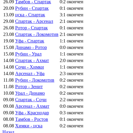
26.09
Тамбов - Спартак
0:2
окончен
20.09
Рубин - Спартак
0:1
окончен
13.09
цска - Спартак
3:1
окончен
29.08
Спартак - Арсенал
2:1
окончен
26.08
Ротор - Спартак
0:1
окончен
23.08
Спартак - Локомотив
2:1
окончен
19.08
Уфа - Спартак
1:1
окончен
15.08
Динамо - Ротор
0:0
окончен
15.08
Рубин - Урал
1:1
окончен
14.08
Спартак - Ахмат
2:0
окончен
14.08
Сочи - Химки
1:1
окончен
14.08
Арсенал - Уфа
2:3
окончен
11.08
Рубин - Локомотив
0:2
окончен
11.08
Ротор - Зенит
0:2
окончен
10.08
Урал - Динамо
0:2
окончен
09.08
Спартак - Сочи
2:2
окончен
09.08
Арсенал - Ахмат
0:0
окончен
09.08
Уфа - Краснодар
0:3
окончен
08.08
Тамбов - Ростов
0:1
окончен
08.08
Химки - цска
0:2
окончен
Назад