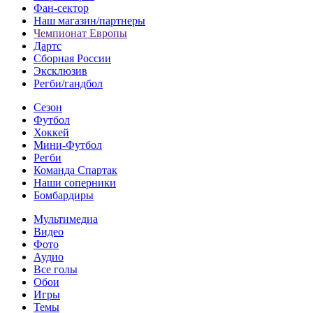
Фан-cектор
Наш магазин/партнеры
Чемпионат Европы
Дартс
Сборная России
Эксклюзив
Регби/гандбол
Сезон
Футбол
Хоккей
Мини-Футбол
Регби
Команда Спартак
Наши соперники
Бомбардиры
Мультимедиа
Видео
Фото
Аудио
Все голы
Обои
Игры
Темы