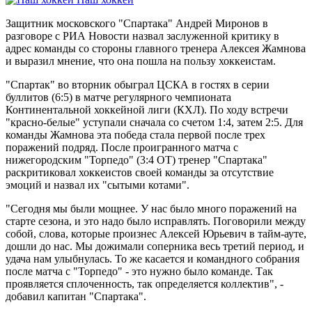
Защитник московского "Спартака" Андрей Миронов в
разговоре с РИА Новости назвал заслуженной критику в
адрес команды со стороны главного тренера Алексея Жамнова
и выразил мнение, что она пошла на пользу хоккеистам.
"Спартак" во вторник обыграл ЦСКА в гостях в серии
буллитов (6:5) в матче регулярного чемпионата
Континентальной хоккейной лиги (КХЛ). По ходу встречи
"красно-белые" уступали сначала со счетом 1:4, затем 2:5. Для
команды Жамнова эта победа стала первой после трех
поражений подряд. После проигранного матча с
нижегородским "Торпедо" (3:4 ОТ) тренер "Спартака"
раскритиковал хоккеистов своей команды за отсутствие
эмоций и назвал их "сытыми котами".
"Сегодня мы были мощнее. У нас было много поражений на
старте сезона, и это надо было исправлять. Поговорили между
собой, слова, которые произнес Алексей Юрьевич в тайм-ауте,
дошли до нас. Мы дожимали соперника весь третий период, и
удача нам улыбнулась. То же касается и командного собрания
после матча с "Торпедо" - это нужно было команде. Так
проявляется сплоченность, так определяется коллектив", -
добавил капитан "Спартака".