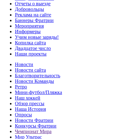
Отчеты о выезде
Добровольцы
Реклама на сайте
Баннеры Фратрии
Мероприятия
Информеры
Учим новые заряды!
Копилка сайта
Двадцатое число
Наши проекты
Новости
Новости сайта
Благотворительность
Новости Команды
Ретро
Мини-футбол/Пляжка
Наш хоккей
Обзор прессы
Наша История
Опросы
Новости Фратрии
Конкурсы Фратрии
Чемпионат Мира
Мир Ультрас