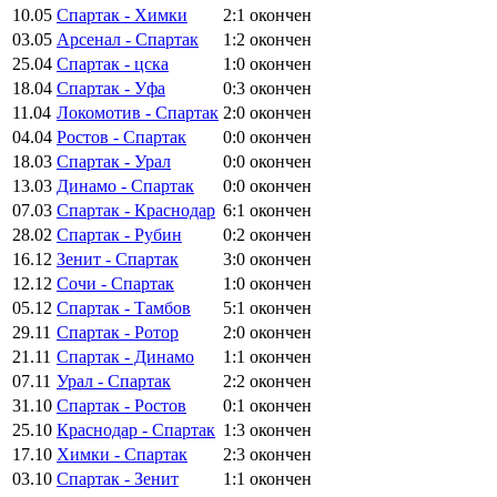
10.05
Спартак - Химки
2:1
окончен
03.05
Арсенал - Спартак
1:2
окончен
25.04
Спартак - цска
1:0
окончен
18.04
Спартак - Уфа
0:3
окончен
11.04
Локомотив - Спартак
2:0
окончен
04.04
Ростов - Спартак
0:0
окончен
18.03
Спартак - Урал
0:0
окончен
13.03
Динамо - Спартак
0:0
окончен
07.03
Спартак - Краснодар
6:1
окончен
28.02
Спартак - Рубин
0:2
окончен
16.12
Зенит - Спартак
3:0
окончен
12.12
Сочи - Спартак
1:0
окончен
05.12
Спартак - Тамбов
5:1
окончен
29.11
Спартак - Ротор
2:0
окончен
21.11
Спартак - Динамо
1:1
окончен
07.11
Урал - Спартак
2:2
окончен
31.10
Спартак - Ростов
0:1
окончен
25.10
Краснодар - Спартак
1:3
окончен
17.10
Химки - Спартак
2:3
окончен
03.10
Спартак - Зенит
1:1
окончен