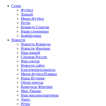
Сезон
Футбол
Хоккей
Мини-Футбол
Регби
Команда Спартак
Наши соперники
Бомбардиры
Новости
Новости Команды
Новости Фратрии
Наш хоккей
Сборная России
Фан-cектор
Новости сайта
Благотворительность
Мини-футбол/Пляжка
Наша История
Обзор прессы
Конкурсы Фратрии
Мир Ультрас
Наш магазин/партнеры
Дартс
Ретро