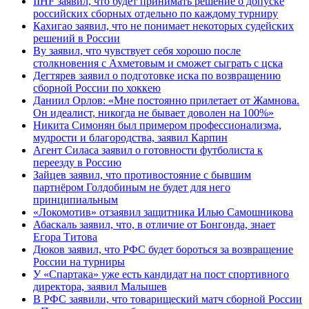
IIHF заявил, что будет принимать решение о допуске
российских сборных отдельно по каждому турниру
Кахигао заявил, что не понимает некоторых судейских
решений в России
Ву заявил, что чувствует себя хорошо после
столкновения с Ахметовым и сможет сыграть с цска
Дегтярев заявил о подготовке иска по возвращению
сборной России по хоккею
Даниил Орлов: «Мне постоянно прилетает от Жамнова.
Он идеалист, никогда не бывает доволен на 100%»
Никита Симонян был примером профессионализма,
мудрости и благородства, заявил Карпин
Агент Силаса заявил о готовности футболиста к
переезду в Россию
Зайцев заявил, что противостояние с бывшим
партнёром Голдобиным не будет для него
принципиальным
«Локомотив» отзаявил защитника Илью Самошникова
Абаскаль заявил, что, в отличие от Бонгонда, знает
Егора Титова
Дюков заявил, что РФС будет бороться за возвращение
России на турниры
У «Спартака» уже есть кандидат на пост спортивного
директора, заявил Малышев
В РФС заявили, что товарищеский матч сборной России