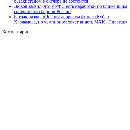
с Пакистаном в октябре не состоится
Дюков заявил, что у РФС есть наработки по ближайшим
соперникам сборной России
Батрак назвал «Локо» фаворитом финала Кубка
Харламова, но чемпионом хочет видеть МХК «Спартак»
Комментарии