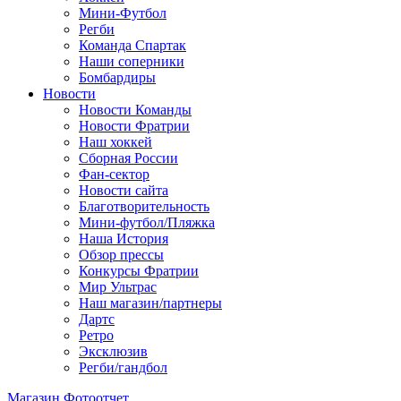
Мини-Футбол
Регби
Команда Спартак
Наши соперники
Бомбардиры
Новости
Новости Команды
Новости Фратрии
Наш хоккей
Сборная России
Фан-cектор
Новости сайта
Благотворительность
Мини-футбол/Пляжка
Наша История
Обзор прессы
Конкурсы Фратрии
Мир Ультрас
Наш магазин/партнеры
Дартс
Ретро
Эксклюзив
Регби/гандбол
Магазин
Фотоотчет