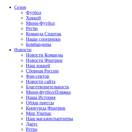
Сезон
Футбол
Хоккей
Мини-Футбол
Регби
Команда Спартак
Наши соперники
Бомбардиры
Новости
Новости Команды
Новости Фратрии
Наш хоккей
Сборная России
Фан-cектор
Новости сайта
Благотворительность
Мини-футбол/Пляжка
Наша История
Обзор прессы
Конкурсы Фратрии
Мир Ультрас
Наш магазин/партнеры
Дартс
Ретро