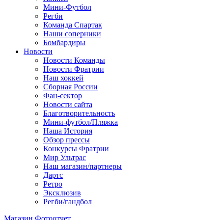
Мини-Футбол
Регби
Команда Спартак
Наши соперники
Бомбардиры
Новости
Новости Команды
Новости Фратрии
Наш хоккей
Сборная России
Фан-cектор
Новости сайта
Благотворительность
Мини-футбол/Пляжка
Наша История
Обзор прессы
Конкурсы Фратрии
Мир Ультрас
Наш магазин/партнеры
Дартс
Ретро
Эксклюзив
Регби/гандбол
Магазин
Фотоотчет