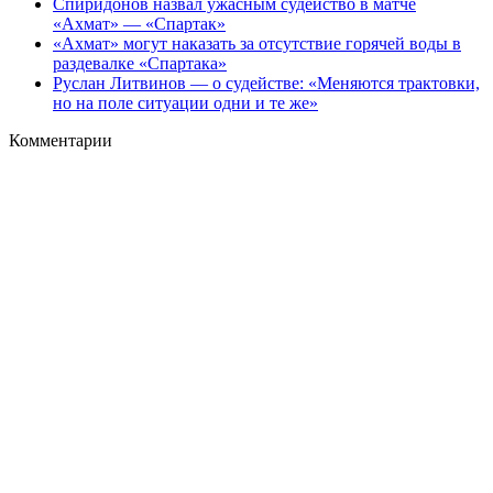
Спиридонов назвал ужасным судейство в матче
«Ахмат» — «Спартак»
«Ахмат» могут наказать за отсутствие горячей воды в
раздевалке «Спартака»
Руслан Литвинов — о судействе: «Меняются трактовки,
но на поле ситуации одни и те же»
Комментарии