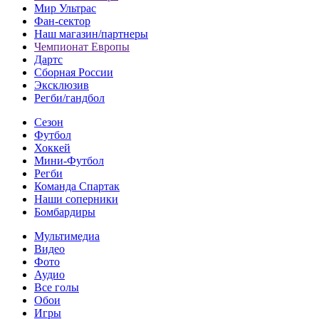
Мир Ультрас
Фан-cектор
Наш магазин/партнеры
Чемпионат Европы
Дартс
Сборная России
Эксклюзив
Регби/гандбол
Сезон
Футбол
Хоккей
Мини-Футбол
Регби
Команда Спартак
Наши соперники
Бомбардиры
Мультимедиа
Видео
Фото
Аудио
Все голы
Обои
Игры