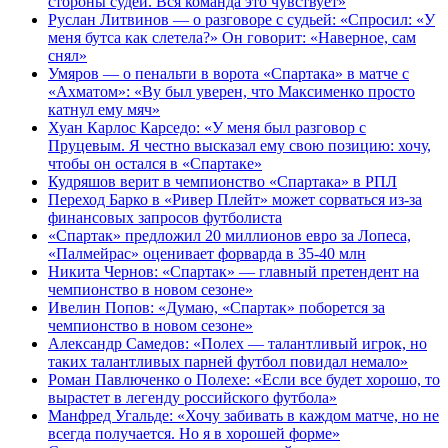
стороны судей. Вся команда это чувствует»
Руслан Литвинов — о разговоре с судьей: «Спросил: «У
меня бутса как слетела?» Он говорит: «Наверное, сам
снял»
Умяров — о пенальти в ворота «Спартака» в матче с
«Ахматом»: «Ву был уверен, что Максименко просто
катнул ему мяч»
Хуан Карлос Карседо: «У меня был разговор с
Пруцевым. Я честно высказал ему свою позицию: хочу,
чтобы он остался в «Спартаке»
Кудряшов верит в чемпионство «Спартака» в РПЛ
Переход Барко в «Ривер Плейт» может сорваться из‑за
финансовых запросов футболиста
«Спартак» предложил 20 миллионов евро за Лопеса,
«Палмейрас» оценивает форварда в 35-40 млн
Никита Чернов: «Спартак» — главный претендент на
чемпионство в новом сезоне»
Ивелин Попов: «Думаю, «Спартак» поборется за
чемпионство в новом сезоне»
Александр Самедов: «Полех — талантливый игрок, но
таких талантливых парней футбол повидал немало»
Роман Павлюченко о Полехе: «Если все будет хорошо, то
вырастет в легенду российского футбола»
Манфред Угальде: «Хочу забивать в каждом матче, но не
всегда получается. Но я в хорошей форме»