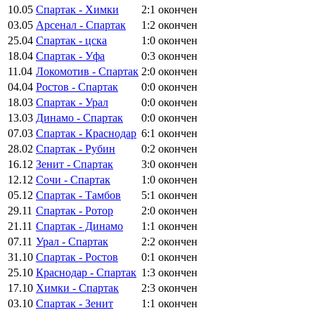
10.05
Спартак - Химки
2:1
окончен
03.05
Арсенал - Спартак
1:2
окончен
25.04
Спартак - цска
1:0
окончен
18.04
Спартак - Уфа
0:3
окончен
11.04
Локомотив - Спартак
2:0
окончен
04.04
Ростов - Спартак
0:0
окончен
18.03
Спартак - Урал
0:0
окончен
13.03
Динамо - Спартак
0:0
окончен
07.03
Спартак - Краснодар
6:1
окончен
28.02
Спартак - Рубин
0:2
окончен
16.12
Зенит - Спартак
3:0
окончен
12.12
Сочи - Спартак
1:0
окончен
05.12
Спартак - Тамбов
5:1
окончен
29.11
Спартак - Ротор
2:0
окончен
21.11
Спартак - Динамо
1:1
окончен
07.11
Урал - Спартак
2:2
окончен
31.10
Спартак - Ростов
0:1
окончен
25.10
Краснодар - Спартак
1:3
окончен
17.10
Химки - Спартак
2:3
окончен
03.10
Спартак - Зенит
1:1
окончен