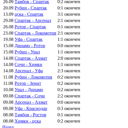
26.09
Тамбов - Спартак
0:2
окончен
20.09
Рубин - Спартак
0:1
окончен
13.09
цска - Спартак
3:1
окончен
29.08
Спартак - Арсенал
2:1
окончен
26.08
Ротор - Спартак
0:1
окончен
23.08
Спартак - Локомотив
2:1
окончен
19.08
Уфа - Спартак
1:1
окончен
15.08
Динамо - Ротор
0:0
окончен
15.08
Рубин - Урал
1:1
окончен
14.08
Спартак - Ахмат
2:0
окончен
14.08
Сочи - Химки
1:1
окончен
14.08
Арсенал - Уфа
2:3
окончен
11.08
Рубин - Локомотив
0:2
окончен
11.08
Ротор - Зенит
0:2
окончен
10.08
Урал - Динамо
0:2
окончен
09.08
Спартак - Сочи
2:2
окончен
09.08
Арсенал - Ахмат
0:0
окончен
09.08
Уфа - Краснодар
0:3
окончен
08.08
Тамбов - Ростов
0:1
окончен
08.08
Химки - цска
0:2
окончен
Назад