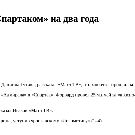
партаком» на два года
аниила Гутика, рассказал «Матч ТВ», что хоккеист продлил кон
го «Адмирала» в «Спартак». Форвард провел 25 матчей за «крас
сказал Исаков «Матч ТВ».
арина, уступив ярославскому «Локомотиву» (1–4).