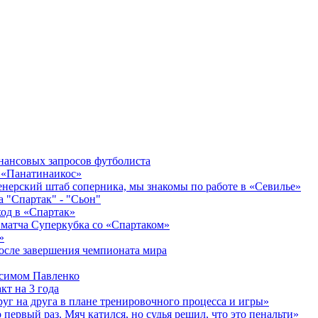
инансовых запросов футболиста
в «Панатинаикос»
ренерский штаб соперника, мы знакомы по работе в «Севилье»
а "Спартак" - "Сьон"
ход в «Спартак»
 матча Суперкубка со «Спартаком»
»
осле завершения чемпионата мира
ксимом Павленко
т на 3 года
уг на друга в плане тренировочного процесса и игры»
первый раз. Мяч катился, но судья решил, что это пенальти»