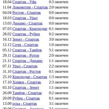
18.04
Спартак - Уфа
0:3
окончен
11.04
Локомотив - Спартак
2:0
окончен
04.04
Ростов - Спартак
0:0
окончен
18.03
Спартак - Урал
0:0
окончен
13.03
Динамо - Спартак
0:0
окончен
07.03
Спартак - Краснодар
6:1
окончен
28.02
Спартак - Рубин
0:2
окончен
16.12
Зенит - Спартак
3:0
окончен
12.12
Сочи - Спартак
1:0
окончен
05.12
Спартак - Тамбов
5:1
окончен
29.11
Спартак - Ротор
2:0
окончен
21.11
Спартак - Динамо
1:1
окончен
07.11
Урал - Спартак
2:2
окончен
31.10
Спартак - Ростов
0:1
окончен
25.10
Краснодар - Спартак
1:3
окончен
17.10
Химки - Спартак
2:3
окончен
03.10
Спартак - Зенит
1:1
окончен
26.09
Тамбов - Спартак
0:2
окончен
20.09
Рубин - Спартак
0:1
окончен
13.09
цска - Спартак
3:1
окончен
29.08
Спартак - Арсенал
2:1
окончен