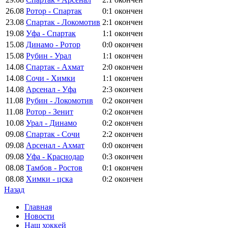
26.08
Ротор - Спартак
0:1
окончен
23.08
Спартак - Локомотив
2:1
окончен
19.08
Уфа - Спартак
1:1
окончен
15.08
Динамо - Ротор
0:0
окончен
15.08
Рубин - Урал
1:1
окончен
14.08
Спартак - Ахмат
2:0
окончен
14.08
Сочи - Химки
1:1
окончен
14.08
Арсенал - Уфа
2:3
окончен
11.08
Рубин - Локомотив
0:2
окончен
11.08
Ротор - Зенит
0:2
окончен
10.08
Урал - Динамо
0:2
окончен
09.08
Спартак - Сочи
2:2
окончен
09.08
Арсенал - Ахмат
0:0
окончен
09.08
Уфа - Краснодар
0:3
окончен
08.08
Тамбов - Ростов
0:1
окончен
08.08
Химки - цска
0:2
окончен
Назад
Главная
Новости
Наш хоккей