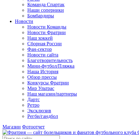
Команда Спартак
Наши соперники
Бомбардиры
Новости
Новости Команды
Новости Фратрии
Наш хоккей
Сборная России
Фан-cектор
Новости сайта
Благотворительность
Мини-футбол/Пляжка
Наша История
Обзор прессы
Конкурсы Фратрии
Мир Ультрас
Наш магазин/партнеры
Дартс
Ретро
Эксклюзив
Регби/гандбол
Магазин
Фотоотчет