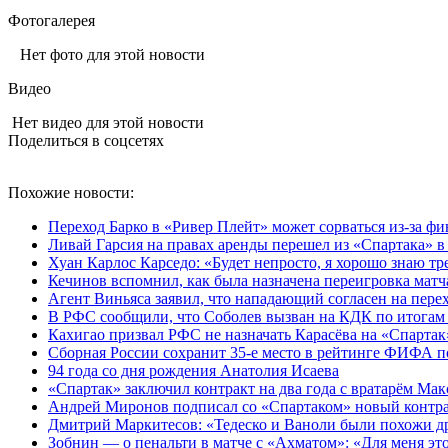
Фотогалерея
Нет фото для этой новости
Видео
Нет видео для этой новости
Поделиться в соцсетях
Похожие новости:
Переход Барко в «Ривер Плейт» может сорваться из‑за ф
Ливай Гарсия на правах аренды перешел из «Спартака» 
Хуан Карлос Карседо: «Будет непросто, я хорошо знаю т
Кечинов вспомнил, как была назначена переигровка матч
Агент Виньяса заявил, что нападающий согласен на пере
В РФС сообщили, что Соболев вызван на КДК по итогам
Кахигао призвал РФС не назначать Карасёва на «Спартак
Сборная России сохранит 35-е место в рейтинге ФИФА п
94 года со дня рождения Анатолия Исаева
«Спартак» заключил контракт на два года с вратарём Ма
Андрей Миронов подписал со «Спартаком» новый контрак
Дмитрий Маркитесов: «Тедеско и Ваноли были похожи др
Зобнин — о пенальти в матче с «Ахматом»: «Для меня это 