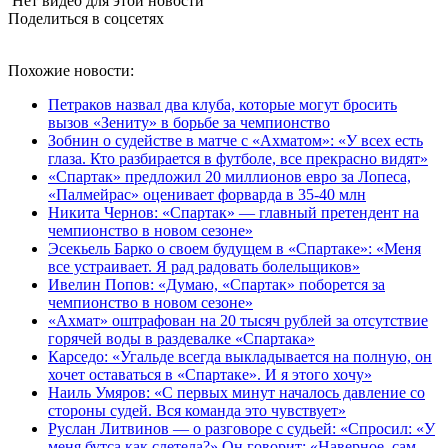
Нет видео для этой новости
Поделиться в соцсетях
Похожие новости:
Петраков назвал два клуба, которые могут бросить
вызов «Зениту» в борьбе за чемпионство
Зобнин о судействе в матче с «Ахматом»: «У всех есть
глаза. Кто разбирается в футболе, все прекрасно видят»
«Спартак» предложил 20 миллионов евро за Лопеса,
«Палмейрас» оценивает форварда в 35-40 млн
Никита Чернов: «Спартак» — главный претендент на
чемпионство в новом сезоне»
Эсекьель Барко о своем будущем в «Спартаке»: «Меня
все устраивает. Я рад радовать болельщиков»
Ивелин Попов: «Думаю, «Спартак» поборется за
чемпионство в новом сезоне»
«Ахмат» оштрафован на 20 тысяч рублей за отсутствие
горячей воды в раздевалке «Спартака»
Карседо: «Угальде всегда выкладывается на полную, он
хочет оставаться в «Спартаке». И я этого хочу»
Наиль Умяров: «С первых минут началось давление со
стороны судей. Вся команда это чувствует»
Руслан Литвинов — о разговоре с судьей: «Спросил: «У
меня бутса как слетела?» Он говорит: «Наверное, сам