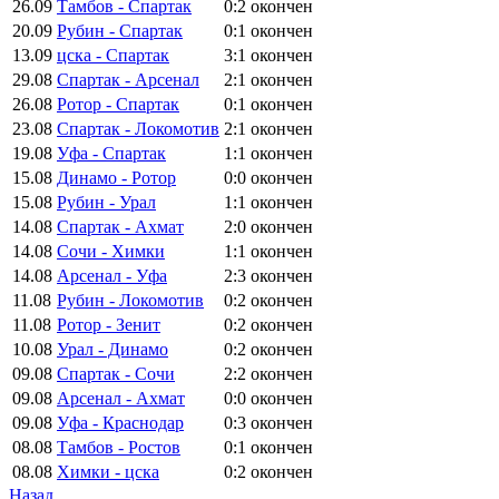
26.09
Тамбов - Спартак
0:2
окончен
20.09
Рубин - Спартак
0:1
окончен
13.09
цска - Спартак
3:1
окончен
29.08
Спартак - Арсенал
2:1
окончен
26.08
Ротор - Спартак
0:1
окончен
23.08
Спартак - Локомотив
2:1
окончен
19.08
Уфа - Спартак
1:1
окончен
15.08
Динамо - Ротор
0:0
окончен
15.08
Рубин - Урал
1:1
окончен
14.08
Спартак - Ахмат
2:0
окончен
14.08
Сочи - Химки
1:1
окончен
14.08
Арсенал - Уфа
2:3
окончен
11.08
Рубин - Локомотив
0:2
окончен
11.08
Ротор - Зенит
0:2
окончен
10.08
Урал - Динамо
0:2
окончен
09.08
Спартак - Сочи
2:2
окончен
09.08
Арсенал - Ахмат
0:0
окончен
09.08
Уфа - Краснодар
0:3
окончен
08.08
Тамбов - Ростов
0:1
окончен
08.08
Химки - цска
0:2
окончен
Назад