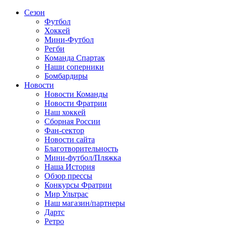
Сезон
Футбол
Хоккей
Мини-Футбол
Регби
Команда Спартак
Наши соперники
Бомбардиры
Новости
Новости Команды
Новости Фратрии
Наш хоккей
Сборная России
Фан-cектор
Новости сайта
Благотворительность
Мини-футбол/Пляжка
Наша История
Обзор прессы
Конкурсы Фратрии
Мир Ультрас
Наш магазин/партнеры
Дартс
Ретро