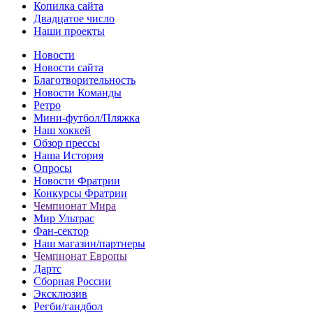
Копилка сайта
Двадцатое число
Наши проекты
Новости
Новости сайта
Благотворительность
Новости Команды
Ретро
Мини-футбол/Пляжка
Наш хоккей
Обзор прессы
Наша История
Опросы
Новости Фратрии
Конкурсы Фратрии
Чемпионат Мира
Мир Ультрас
Фан-cектор
Наш магазин/партнеры
Чемпионат Европы
Дартс
Сборная России
Эксклюзив
Регби/гандбол