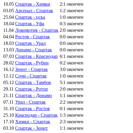
10.05
Спартак - Химки
2:1
окончен
03.05
Арсенал - Спартак
1:2
окончен
25.04
Спартак - цска
1:0
окончен
18.04
Спартак - Уфа
0:3
окончен
11.04
Локомотив - Спартак
2:0
окончен
04.04
Ростов - Спартак
0:0
окончен
18.03
Спартак - Урал
0:0
окончен
13.03
Динамо - Спартак
0:0
окончен
07.03
Спартак - Краснодар
6:1
окончен
28.02
Спартак - Рубин
0:2
окончен
16.12
Зенит - Спартак
3:0
окончен
12.12
Сочи - Спартак
1:0
окончен
05.12
Спартак - Тамбов
5:1
окончен
29.11
Спартак - Ротор
2:0
окончен
21.11
Спартак - Динамо
1:1
окончен
07.11
Урал - Спартак
2:2
окончен
31.10
Спартак - Ростов
0:1
окончен
25.10
Краснодар - Спартак
1:3
окончен
17.10
Химки - Спартак
2:3
окончен
03.10
Спартак - Зенит
1:1
окончен