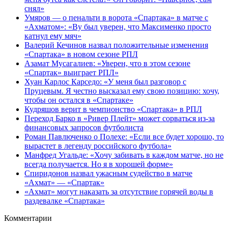
снял»
Умяров — о пенальти в ворота «Спартака» в матче с
«Ахматом»: «Ву был уверен, что Максименко просто
катнул ему мяч»
Валерий Кечинов назвал положительные изменения
«Спартака» в новом сезоне РПЛ
Азамат Мусагалиев: «Уверен, что в этом сезоне
«Спартак» выиграет РПЛ»
Хуан Карлос Карседо: «У меня был разговор с
Пруцевым. Я честно высказал ему свою позицию: хочу,
чтобы он остался в «Спартаке»
Кудряшов верит в чемпионство «Спартака» в РПЛ
Переход Барко в «Ривер Плейт» может сорваться из‑за
финансовых запросов футболиста
Роман Павлюченко о Полехе: «Если все будет хорошо, то
вырастет в легенду российского футбола»
Манфред Угальде: «Хочу забивать в каждом матче, но не
всегда получается. Но я в хорошей форме»
Спиридонов назвал ужасным судейство в матче
«Ахмат» — «Спартак»
«Ахмат» могут наказать за отсутствие горячей воды в
раздевалке «Спартака»
Комментарии