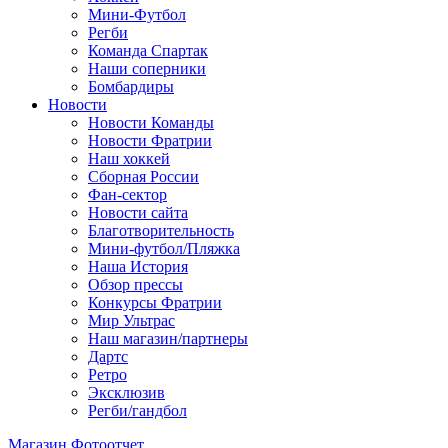
Мини-Футбол
Регби
Команда Спартак
Наши соперники
Бомбардиры
Новости
Новости Команды
Новости Фратрии
Наш хоккей
Сборная России
Фан-cектор
Новости сайта
Благотворительность
Мини-футбол/Пляжка
Наша История
Обзор прессы
Конкурсы Фратрии
Мир Ультрас
Наш магазин/партнеры
Дартс
Ретро
Эксклюзив
Регби/гандбол
Магазин
Фотоотчет