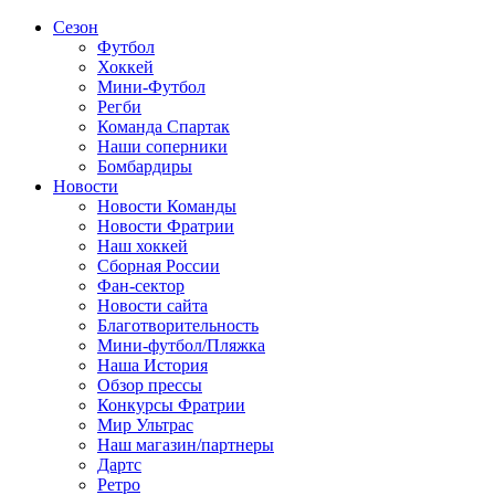
Сезон
Футбол
Хоккей
Мини-Футбол
Регби
Команда Спартак
Наши соперники
Бомбардиры
Новости
Новости Команды
Новости Фратрии
Наш хоккей
Сборная России
Фан-cектор
Новости сайта
Благотворительность
Мини-футбол/Пляжка
Наша История
Обзор прессы
Конкурсы Фратрии
Мир Ультрас
Наш магазин/партнеры
Дартс
Ретро