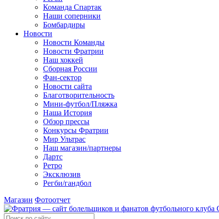
Команда Спартак
Наши соперники
Бомбардиры
Новости
Новости Команды
Новости Фратрии
Наш хоккей
Сборная России
Фан-cектор
Новости сайта
Благотворительность
Мини-футбол/Пляжка
Наша История
Обзор прессы
Конкурсы Фратрии
Мир Ультрас
Наш магазин/партнеры
Дартс
Ретро
Эксклюзив
Регби/гандбол
Магазин
Фотоотчет