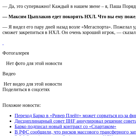
— Да, это суперважно! Каждый в нашем звене – я, Паша Поряди
— Максим Цыплаков едет покорять НХЛ. Что вы ему поже
— Я видел его пару дней назад возле «Мегаспорта». Пожелал уд
сможет закрепиться в НХЛ. Он очень хороший игрок, — сказа
Фотогалерея
Нет фото для этой новости
Видео
Нет видео для этой новости
Поделиться в соцсетях
Похожие новости:
Переход Барко в «Ривер Плейт» может сорваться из‑за ф
Дисциплинарный совет IIHF аннулировал решение совета
Барко подписал новый контракт со «Спартаком»
В РФС сообщили, что рисков массового трансферного за