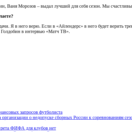
н, Ваня Морозов – выдал лучший для себя сезон. Мы счастливы о
лаете?
ачи. Я в него верю. Если в «Айлендерс» в него будет верить тр
л Голдобин в интервью «Матч ТВ».
инансовых запросов футболиста
 организации о недопуске сборных России к соревнованиям сез
прета ФИФА для клубов нет