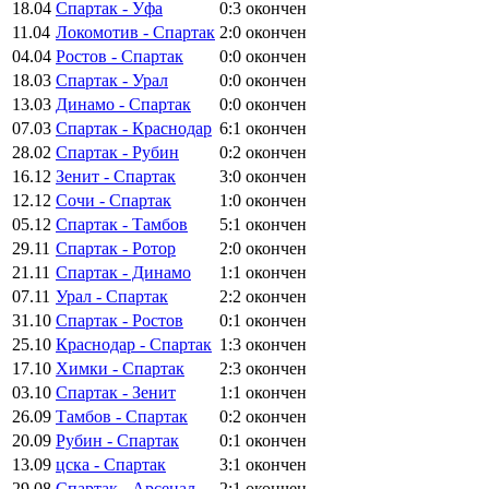
18.04
Спартак - Уфа
0:3
окончен
11.04
Локомотив - Спартак
2:0
окончен
04.04
Ростов - Спартак
0:0
окончен
18.03
Спартак - Урал
0:0
окончен
13.03
Динамо - Спартак
0:0
окончен
07.03
Спартак - Краснодар
6:1
окончен
28.02
Спартак - Рубин
0:2
окончен
16.12
Зенит - Спартак
3:0
окончен
12.12
Сочи - Спартак
1:0
окончен
05.12
Спартак - Тамбов
5:1
окончен
29.11
Спартак - Ротор
2:0
окончен
21.11
Спартак - Динамо
1:1
окончен
07.11
Урал - Спартак
2:2
окончен
31.10
Спартак - Ростов
0:1
окончен
25.10
Краснодар - Спартак
1:3
окончен
17.10
Химки - Спартак
2:3
окончен
03.10
Спартак - Зенит
1:1
окончен
26.09
Тамбов - Спартак
0:2
окончен
20.09
Рубин - Спартак
0:1
окончен
13.09
цска - Спартак
3:1
окончен
29.08
Спартак - Арсенал
2:1
окончен