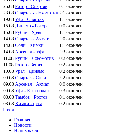
26.08
Ротор - Спартак
0:1
окончен
23.08
Спартак - Локомотив
2:1
окончен
19.08
Уфа - Спартак
1:1
окончен
15.08
Динамо - Ротор
0:0
окончен
15.08
Рубин - Урал
1:1
окончен
14.08
Спартак - Ахмат
2:0
окончен
14.08
Сочи - Химки
1:1
окончен
14.08
Арсенал - Уфа
2:3
окончен
11.08
Рубин - Локомотив
0:2
окончен
11.08
Ротор - Зенит
0:2
окончен
10.08
Урал - Динамо
0:2
окончен
09.08
Спартак - Сочи
2:2
окончен
09.08
Арсенал - Ахмат
0:0
окончен
09.08
Уфа - Краснодар
0:3
окончен
08.08
Тамбов - Ростов
0:1
окончен
08.08
Химки - цска
0:2
окончен
Назад
Главная
Новости
Наш хоккей