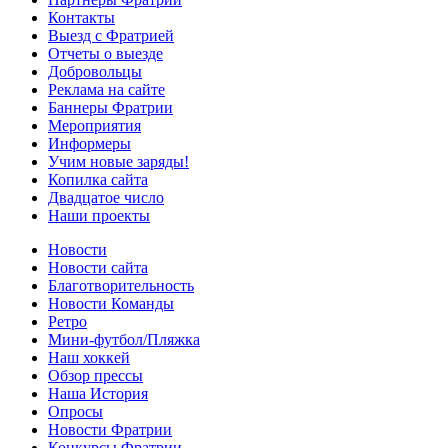
Контакты
Выезд с Фратрией
Отчеты о выезде
Добровольцы
Реклама на сайте
Баннеры Фратрии
Мероприятия
Информеры
Учим новые заряды!
Копилка сайта
Двадцатое число
Наши проекты
Новости
Новости сайта
Благотворительность
Новости Команды
Ретро
Мини-футбол/Пляжка
Наш хоккей
Обзор прессы
Наша История
Опросы
Новости Фратрии
Конкурсы Фратрии