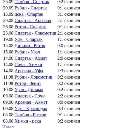
26.09
Тамбов - Спартак
0:2
окончен
20.09
Рубин - Спартак
0:1
окончен
13.09
цска - Спартак
3:1
окончен
29.08
Спартак - Арсенал
2:1
окончен
26.08
Ротор - Спартак
0:1
окончен
23.08
Спартак - Локомотив
2:1
окончен
19.08
Уфа - Спартак
1:1
окончен
15.08
Динамо - Ротор
0:0
окончен
15.08
Рубин - Урал
1:1
окончен
14.08
Спартак - Ахмат
2:0
окончен
14.08
Сочи - Химки
1:1
окончен
14.08
Арсенал - Уфа
2:3
окончен
11.08
Рубин - Локомотив
0:2
окончен
11.08
Ротор - Зенит
0:2
окончен
10.08
Урал - Динамо
0:2
окончен
09.08
Спартак - Сочи
2:2
окончен
09.08
Арсенал - Ахмат
0:0
окончен
09.08
Уфа - Краснодар
0:3
окончен
08.08
Тамбов - Ростов
0:1
окончен
08.08
Химки - цска
0:2
окончен
Назад