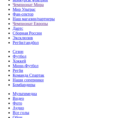
Чемпионат Мира
Мир Ультрас
Фан-cектор
Наш магазин/партнеры
Чемпионат Европы
Дартс
Сборная России
Эксклюзив
Регби/гандбол
Сезон
Футбол
Хоккей
Мини-Футбол
Регби
Команда Спартак
Наши соперники
Бомбардиры
Мультимедиа
Видео
Фото
Аудио
Все голы
Обои