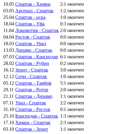
10.05
Спартак - Химки
2:1
окончен
03.05
Арсенал - Спартак
1:2
окончен
25.04
Спартак - цска
1:0
окончен
18.04
Спартак - Уфа
0:3
окончен
11.04
Локомотив - Спартак
2:0
окончен
04.04
Ростов - Спартак
0:0
окончен
18.03
Спартак - Урал
0:0
окончен
13.03
Динамо - Спартак
0:0
окончен
07.03
Спартак - Краснодар
6:1
окончен
28.02
Спартак - Рубин
0:2
окончен
16.12
Зенит - Спартак
3:0
окончен
12.12
Сочи - Спартак
1:0
окончен
05.12
Спартак - Тамбов
5:1
окончен
29.11
Спартак - Ротор
2:0
окончен
21.11
Спартак - Динамо
1:1
окончен
07.11
Урал - Спартак
2:2
окончен
31.10
Спартак - Ростов
0:1
окончен
25.10
Краснодар - Спартак
1:3
окончен
17.10
Химки - Спартак
2:3
окончен
03.10
Спартак - Зенит
1:1
окончен