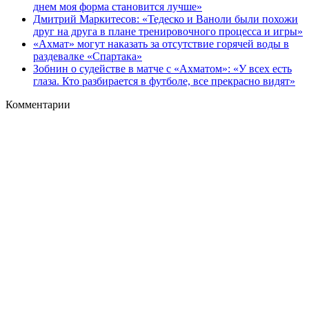
днем моя форма становится лучше»
Дмитрий Маркитесов: «Тедеско и Ваноли были похожи
друг на друга в плане тренировочного процесса и игры»
«Ахмат» могут наказать за отсутствие горячей воды в
раздевалке «Спартака»
Зобнин о судействе в матче с «Ахматом»: «У всех есть
глаза. Кто разбирается в футболе, все прекрасно видят»
Комментарии