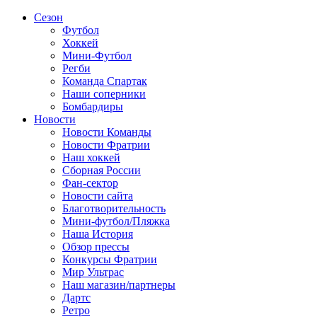
Сезон
Футбол
Хоккей
Мини-Футбол
Регби
Команда Спартак
Наши соперники
Бомбардиры
Новости
Новости Команды
Новости Фратрии
Наш хоккей
Сборная России
Фан-cектор
Новости сайта
Благотворительность
Мини-футбол/Пляжка
Наша История
Обзор прессы
Конкурсы Фратрии
Мир Ультрас
Наш магазин/партнеры
Дартс
Ретро