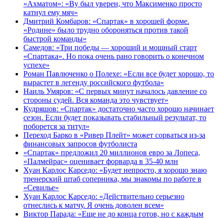
«Ахматом»: «Ву был уверен, что Максименко просто
катнул ему мяч»
Дмитрий Комбаров: «Спартак» в хорошей форме.
«Родине» было трудно обороняться против такой
быстрой команды»
Самедов: «Три победы — хороший и мощный старт
«Спартака». Но пока очень рано говорить о конечном
успехе»
Роман Павлюченко о Полехе: «Если все будет хорошо, то
вырастет в легенду российского футбола»
Наиль Умяров: «С первых минут началось давление со
стороны судей. Вся команда это чувствует»
Кудряшов: «Спартак» достаточно часто хорошо начинает
сезон. Если будет показывать стабильный результат, то
поборется за титул»
Переход Барко в «Ривер Плейт» может сорваться из‑за
финансовых запросов футболиста
«Спартак» предложил 20 миллионов евро за Лопеса,
«Палмейрас» оценивает форварда в 35-40 млн
Хуан Карлос Карседо: «Будет непросто, я хорошо знаю
тренерский штаб соперника, мы знакомы по работе в
«Севилье»
Хуан Карлос Карседо: «Действительно серьезно
отнеслись к матчу. Я очень доволен всем»
Виктор Парада: «Еще не до конца готов, но с каждым