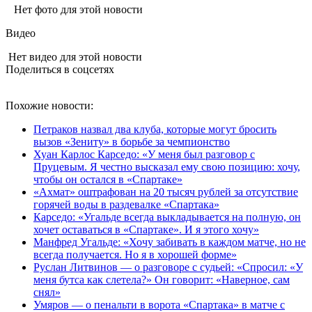
Нет фото для этой новости
Видео
Нет видео для этой новости
Поделиться в соцсетях
Похожие новости:
Петраков назвал два клуба, которые могут бросить
вызов «Зениту» в борьбе за чемпионство
Хуан Карлос Карседо: «У меня был разговор с
Пруцевым. Я честно высказал ему свою позицию: хочу,
чтобы он остался в «Спартаке»
«Ахмат» оштрафован на 20 тысяч рублей за отсутствие
горячей воды в раздевалке «Спартака»
Карседо: «Угальде всегда выкладывается на полную, он
хочет оставаться в «Спартаке». И я этого хочу»
Манфред Угальде: «Хочу забивать в каждом матче, но не
всегда получается. Но я в хорошей форме»
Руслан Литвинов — о разговоре с судьей: «Спросил: «У
меня бутса как слетела?» Он говорит: «Наверное, сам
снял»
Умяров — о пенальти в ворота «Спартака» в матче с