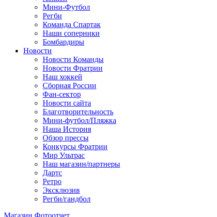
Мини-Футбол
Регби
Команда Спартак
Наши соперники
Бомбардиры
Новости
Новости Команды
Новости Фратрии
Наш хоккей
Сборная России
Фан-cектор
Новости сайта
Благотворительность
Мини-футбол/Пляжка
Наша История
Обзор прессы
Конкурсы Фратрии
Мир Ультрас
Наш магазин/партнеры
Дартс
Ретро
Эксклюзив
Регби/гандбол
Магазин
Фотоотчет