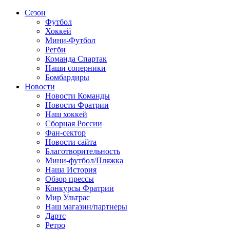
Сезон
Футбол
Хоккей
Мини-Футбол
Регби
Команда Спартак
Наши соперники
Бомбардиры
Новости
Новости Команды
Новости Фратрии
Наш хоккей
Сборная России
Фан-cектор
Новости сайта
Благотворительность
Мини-футбол/Пляжка
Наша История
Обзор прессы
Конкурсы Фратрии
Мир Ультрас
Наш магазин/партнеры
Дартс
Ретро