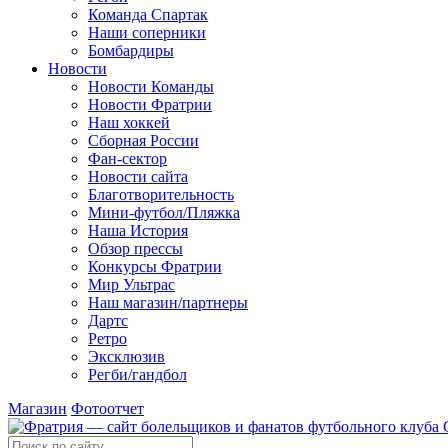
Команда Спартак
Наши соперники
Бомбардиры
Новости
Новости Команды
Новости Фратрии
Наш хоккей
Сборная России
Фан-cектор
Новости сайта
Благотворительность
Мини-футбол/Пляжка
Наша История
Обзор прессы
Конкурсы Фратрии
Мир Ультрас
Наш магазин/партнеры
Дартс
Ретро
Эксклюзив
Регби/гандбол
Магазин
Фотоотчет