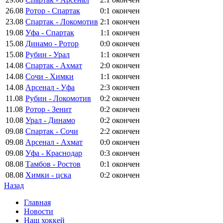
26.08
Ротор - Спартак
0:1
окончен
23.08
Спартак - Локомотив
2:1
окончен
19.08
Уфа - Спартак
1:1
окончен
15.08
Динамо - Ротор
0:0
окончен
15.08
Рубин - Урал
1:1
окончен
14.08
Спартак - Ахмат
2:0
окончен
14.08
Сочи - Химки
1:1
окончен
14.08
Арсенал - Уфа
2:3
окончен
11.08
Рубин - Локомотив
0:2
окончен
11.08
Ротор - Зенит
0:2
окончен
10.08
Урал - Динамо
0:2
окончен
09.08
Спартак - Сочи
2:2
окончен
09.08
Арсенал - Ахмат
0:0
окончен
09.08
Уфа - Краснодар
0:3
окончен
08.08
Тамбов - Ростов
0:1
окончен
08.08
Химки - цска
0:2
окончен
Назад
Главная
Новости
Наш хоккей