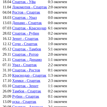
18.04
Спартак - Уфа
0:3
окончен
11.04
Локомотив - Спартак
2:0
окончен
04.04
Ростов - Спартак
0:0
окончен
18.03
Спартак - Урал
0:0
окончен
13.03
Динамо - Спартак
0:0
окончен
07.03
Спартак - Краснодар
6:1
окончен
28.02
Спартак - Рубин
0:2
окончен
16.12
Зенит - Спартак
3:0
окончен
12.12
Сочи - Спартак
1:0
окончен
05.12
Спартак - Тамбов
5:1
окончен
29.11
Спартак - Ротор
2:0
окончен
21.11
Спартак - Динамо
1:1
окончен
07.11
Урал - Спартак
2:2
окончен
31.10
Спартак - Ростов
0:1
окончен
25.10
Краснодар - Спартак
1:3
окончен
17.10
Химки - Спартак
2:3
окончен
03.10
Спартак - Зенит
1:1
окончен
26.09
Тамбов - Спартак
0:2
окончен
20.09
Рубин - Спартак
0:1
окончен
13.09
цска - Спартак
3:1
окончен
29.08
Спартак - Арсенал
2:1
окончен