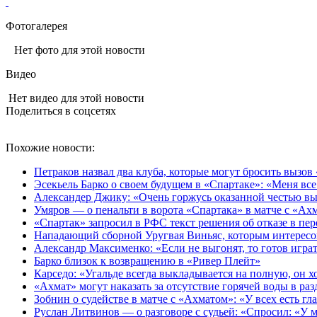
Фотогалерея
Нет фото для этой новости
Видео
Нет видео для этой новости
Поделиться в соцсетях
Похожие новости:
Петраков назвал два клуба, которые могут бросить вызов
Эсекьель Барко о своем будущем в «Спартаке»: «Меня все
Александер Джику: «Очень горжусь оказанной честью вы
Умяров — о пенальти в ворота «Спартака» в матче с «Ах
«Спартак» запросил в РФС текст решения об отказе в пе
Нападающий сборной Уругвая Виньяс, которым интересов
Александр Максименко: «Если не выгонят, то готов играт
Барко близок к возвращению в «Ривер Плейт»
Карседо: «Угальде всегда выкладывается на полную, он хо
«Ахмат» могут наказать за отсутствие горячей воды в ра
Зобнин о судействе в матче с «Ахматом»: «У всех есть гла
Руслан Литвинов — о разговоре с судьей: «Спросил: «У м