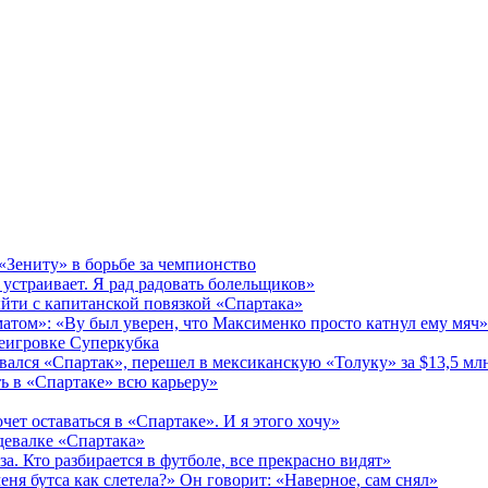
 «Зениту» в борьбе за чемпионство
 устраивает. Я рад радовать болельщиков»
йти с капитанской повязкой «Спартака»
матом»: «Ву был уверен, что Максименко просто катнул ему мяч»
реигровке Суперкубка
ался «Спартак», перешел в мексиканскую «Толуку» за $13,5 мл
ь в «Спартаке» всю карьеру»
чет оставаться в «Спартаке». И я этого хочу»
здевалке «Спартака»
за. Кто разбирается в футболе, все прекрасно видят»
еня бутса как слетела?» Он говорит: «Наверное, сам снял»