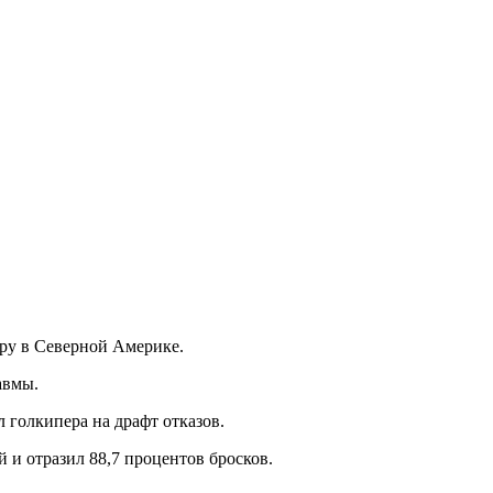
еру в Северной Америке.
авмы.
л голкипера на драфт отказов.
 и отразил 88,7 процентов бросков.