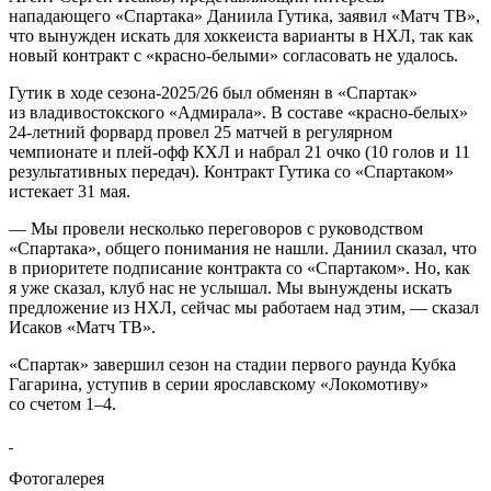
нападающего «Спартака» Даниила Гутика, заявил «Матч ТВ»,
что вынужден искать для хоккеиста варианты в НХЛ, так как
новый контракт с «красно‑белыми» согласовать не удалось.
Гутик в ходе сезона‑2025/26 был обменян в «Спартак»
из владивостокского «Адмирала». В составе «красно‑белых»
24‑летний форвард провел 25 матчей в регулярном
чемпионате и плей‑офф КХЛ и набрал 21 очко (10 голов и 11
результативных передач). Контракт Гутика со «Спартаком»
истекает 31 мая.
— Мы провели несколько переговоров с руководством
«Спартака», общего понимания не нашли. Даниил сказал, что
в приоритете подписание контракта со «Спартаком». Но, как
я уже сказал, клуб нас не услышал. Мы вынуждены искать
предложение из НХЛ, сейчас мы работаем над этим, — сказал
Исаков «Матч ТВ».
«Спартак» завершил сезон на стадии первого раунда Кубка
Гагарина, уступив в серии ярославскому «Локомотиву»
со счетом 1–4.
Фотогалерея