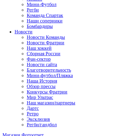
Мини-Футбол
Регби
Команда Спартак
Наши соперники
Бомбардиры
Новости
Новости Команды
Новости Фратрии
Наш хоккей
Сборная России
Фан-cектор
Новости сайта
Благотворительность
Мини-футбол/Пляжка
Наша История
Обзор прессы
Конкурсы Фратрии
Мир Ультрас
Наш магазин/партнеры
Дартс
Ретро
Эксклюзив
Регби/гандбол
Магазин
Фотоотчет