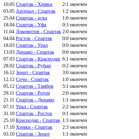
10.05
Спартак - Химки
2:1
окончен
03.05
Арсенал - Спартак
1:2
окончен
25.04
Спартак - цска
1:0
окончен
18.04
Спартак - Уфа
0:3
окончен
11.04
Локомотив - Спартак
2:0
окончен
04.04
Ростов - Спартак
0:0
окончен
18.03
Спартак - Урал
0:0
окончен
13.03
Динамо - Спартак
0:0
окончен
07.03
Спартак - Краснодар
6:1
окончен
28.02
Спартак - Рубин
0:2
окончен
16.12
Зенит - Спартак
3:0
окончен
12.12
Сочи - Спартак
1:0
окончен
05.12
Спартак - Тамбов
5:1
окончен
29.11
Спартак - Ротор
2:0
окончен
21.11
Спартак - Динамо
1:1
окончен
07.11
Урал - Спартак
2:2
окончен
31.10
Спартак - Ростов
0:1
окончен
25.10
Краснодар - Спартак
1:3
окончен
17.10
Химки - Спартак
2:3
окончен
03.10
Спартак - Зенит
1:1
окончен