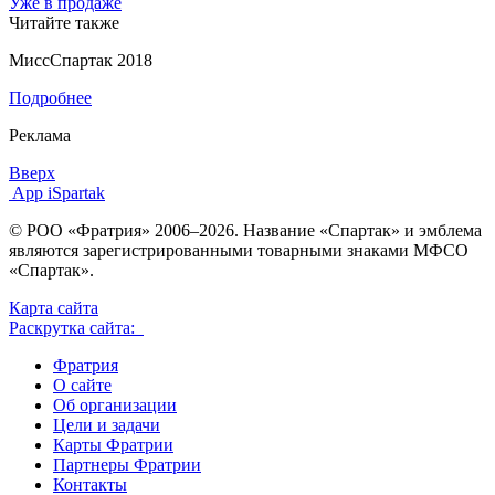
Уже в продаже
Читайте также
МиссСпартак 2018
Подробнее
Реклама
Вверх
App iSpartak
© РОО «Фратрия» 2006–2026. Название «Спартак» и эмблема
являются зарегистрированными товарными знаками МФСО
«Спартак».
Карта сайта
Раскрутка сайта:
Фратрия
О сайте
Об организации
Цели и задачи
Карты Фратрии
Партнеры Фратрии
Контакты