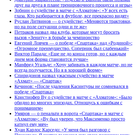
друг на друга в плане тренировочного процесса и игры»
Зобнин о судействе в матче с «Ахматом»: «У всех есть
глаза. Кто разбирается в футболе, все прекрасно видят»
Руслан Литвинов — о судействе: «Меняются трактовки,
но на поле ситуации одни и те же»
Петраков назвал два клуба, которые могут бросить
вызов «Зениту» в борьбе за чемпионство
Евгений Ловчев — о победе «Спартака» над «Родиной»:
«Огромное преимущество. Соперник был слабенький»
Виктор Парада: «Еще не до конца готов, но с каждым
днем моя форма становится лучше»
Манфред Угальде: «Хочу забивать в каждом матче, но не
всегда получается. Но я в хорошей форме»
Спиридонов назвал ужасным судейство в матче
«Ахмат» — «Спартак»
Кечинов: «После удаления Касинтуры не сомневался в
победе «Спартака»
Кристиофер Ву о судействе в матче с «Ахматом»: «Было
обидно во многих эпизодах. Отношусь к ошибкам с
пониманием»
Умяров — о пенальти в ворота «Спартака» в матче с
«Ахматом»: «Ву был уверен, что Максименко просто
катнул ему мяч»
Хуан Карлос Карседо: «У меня был разговор с