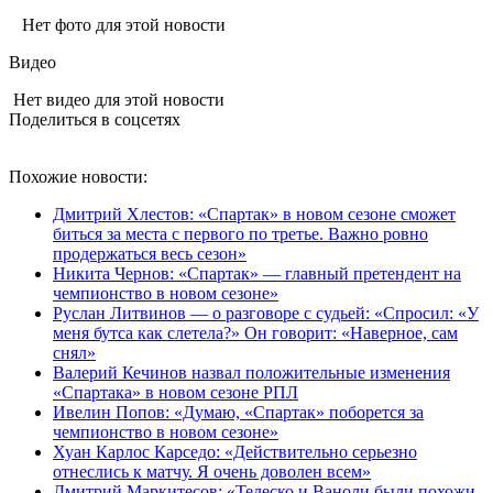
Нет фото для этой новости
Видео
Нет видео для этой новости
Поделиться в соцсетях
Похожие новости:
Дмитрий Хлестов: «Спартак» в новом сезоне сможет
биться за места с первого по третье. Важно ровно
продержаться весь сезон»
Никита Чернов: «Спартак» — главный претендент на
чемпионство в новом сезоне»
Руслан Литвинов — о разговоре с судьей: «Спросил: «У
меня бутса как слетела?» Он говорит: «Наверное, сам
снял»
Валерий Кечинов назвал положительные изменения
«Спартака» в новом сезоне РПЛ
Ивелин Попов: «Думаю, «Спартак» поборется за
чемпионство в новом сезоне»
Хуан Карлос Карседо: «Действительно серьезно
отнеслись к матчу. Я очень доволен всем»
Дмитрий Маркитесов: «Тедеско и Ваноли были похожи