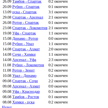
26.09
Тамбов - Спартак
0:2
окончен
20.09
Рубин - Спартак
0:1
окончен
13.09
цска - Спартак
3:1
окончен
29.08
Спартак - Арсенал
2:1
окончен
26.08
Ротор - Спартак
0:1
окончен
23.08
Спартак - Локомотив
2:1
окончен
19.08
Уфа - Спартак
1:1
окончен
15.08
Динамо - Ротор
0:0
окончен
15.08
Рубин - Урал
1:1
окончен
14.08
Спартак - Ахмат
2:0
окончен
14.08
Сочи - Химки
1:1
окончен
14.08
Арсенал - Уфа
2:3
окончен
11.08
Рубин - Локомотив
0:2
окончен
11.08
Ротор - Зенит
0:2
окончен
10.08
Урал - Динамо
0:2
окончен
09.08
Спартак - Сочи
2:2
окончен
09.08
Арсенал - Ахмат
0:0
окончен
09.08
Уфа - Краснодар
0:3
окончен
08.08
Тамбов - Ростов
0:1
окончен
08.08
Химки - цска
0:2
окончен
Назад