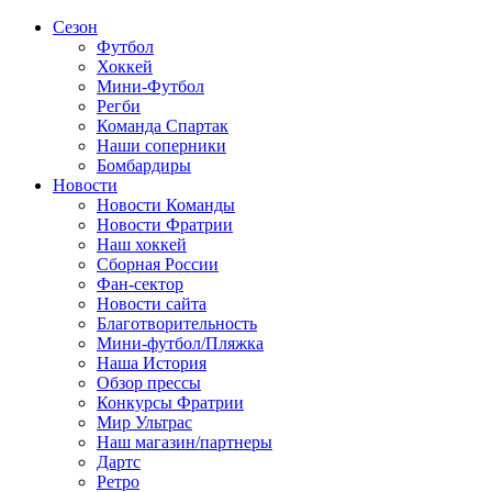
Сезон
Футбол
Хоккей
Мини-Футбол
Регби
Команда Спартак
Наши соперники
Бомбардиры
Новости
Новости Команды
Новости Фратрии
Наш хоккей
Сборная России
Фан-cектор
Новости сайта
Благотворительность
Мини-футбол/Пляжка
Наша История
Обзор прессы
Конкурсы Фратрии
Мир Ультрас
Наш магазин/партнеры
Дартс
Ретро