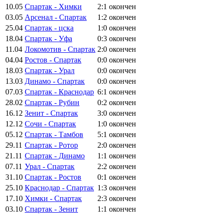
10.05
Спартак - Химки
2:1
окончен
03.05
Арсенал - Спартак
1:2
окончен
25.04
Спартак - цска
1:0
окончен
18.04
Спартак - Уфа
0:3
окончен
11.04
Локомотив - Спартак
2:0
окончен
04.04
Ростов - Спартак
0:0
окончен
18.03
Спартак - Урал
0:0
окончен
13.03
Динамо - Спартак
0:0
окончен
07.03
Спартак - Краснодар
6:1
окончен
28.02
Спартак - Рубин
0:2
окончен
16.12
Зенит - Спартак
3:0
окончен
12.12
Сочи - Спартак
1:0
окончен
05.12
Спартак - Тамбов
5:1
окончен
29.11
Спартак - Ротор
2:0
окончен
21.11
Спартак - Динамо
1:1
окончен
07.11
Урал - Спартак
2:2
окончен
31.10
Спартак - Ростов
0:1
окончен
25.10
Краснодар - Спартак
1:3
окончен
17.10
Химки - Спартак
2:3
окончен
03.10
Спартак - Зенит
1:1
окончен