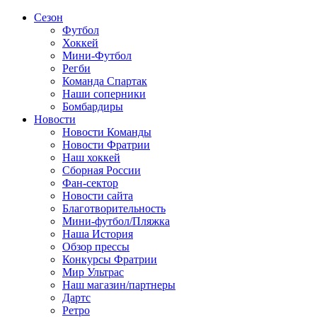
Сезон
Футбол
Хоккей
Мини-Футбол
Регби
Команда Спартак
Наши соперники
Бомбардиры
Новости
Новости Команды
Новости Фратрии
Наш хоккей
Сборная России
Фан-cектор
Новости сайта
Благотворительность
Мини-футбол/Пляжка
Наша История
Обзор прессы
Конкурсы Фратрии
Мир Ультрас
Наш магазин/партнеры
Дартс
Ретро