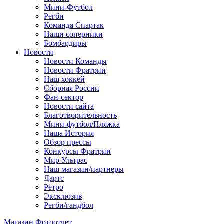
Мини-Футбол
Регби
Команда Спартак
Наши соперники
Бомбардиры
Новости
Новости Команды
Новости Фратрии
Наш хоккей
Сборная России
Фан-cектор
Новости сайта
Благотворительность
Мини-футбол/Пляжка
Наша История
Обзор прессы
Конкурсы Фратрии
Мир Ультрас
Наш магазин/партнеры
Дартс
Ретро
Эксклюзив
Регби/гандбол
Магазин
Фотоотчет