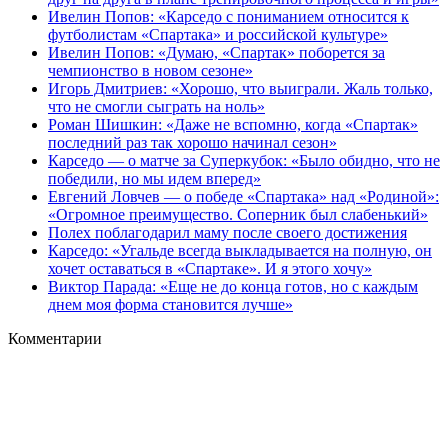
Ивелин Попов: «Карседо с пониманием относится к
футболистам «Спартака» и российской культуре»
Ивелин Попов: «Думаю, «Спартак» поборется за
чемпионство в новом сезоне»
Игорь Дмитриев: «Хорошо, что выиграли. Жаль только,
что не смогли сыграть на ноль»
Роман Шишкин: «Даже не вспомню, когда «Спартак»
последний раз так хорошо начинал сезон»
Карседо — о матче за Суперкубок: «Было обидно, что не
победили, но мы идем вперед»
Евгений Ловчев — о победе «Спартака» над «Родиной»:
«Огромное преимущество. Соперник был слабенький»
Полех поблагодарил маму после своего достижения
Карседо: «Угальде всегда выкладывается на полную, он
хочет оставаться в «Спартаке». И я этого хочу»
Виктор Парада: «Еще не до конца готов, но с каждым
днем моя форма становится лучше»
Комментарии