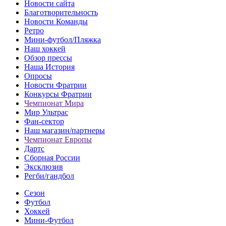
Новости сайта
Благотворительность
Новости Команды
Ретро
Мини-футбол/Пляжка
Наш хоккей
Обзор прессы
Наша История
Опросы
Новости Фратрии
Конкурсы Фратрии
Чемпионат Мира
Мир Ультрас
Фан-cектор
Наш магазин/партнеры
Чемпионат Европы
Дартс
Сборная России
Эксклюзив
Регби/гандбол
Сезон
Футбол
Хоккей
Мини-Футбол