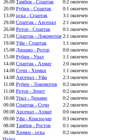
26.09
Тамбов - Спартак
0:2
окончен
20.09
Рубин - Спартак
0:1
окончен
13.09
цска - Спартак
3:1
окончен
29.08
Спартак - Арсенал
2:1
окончен
26.08
Ротор - Спартак
0:1
окончен
23.08
Спартак - Локомотив
2:1
окончен
19.08
Уфа - Спартак
1:1
окончен
15.08
Динамо - Ротор
0:0
окончен
15.08
Рубин - Урал
1:1
окончен
14.08
Спартак - Ахмат
2:0
окончен
14.08
Сочи - Химки
1:1
окончен
14.08
Арсенал - Уфа
2:3
окончен
11.08
Рубин - Локомотив
0:2
окончен
11.08
Ротор - Зенит
0:2
окончен
10.08
Урал - Динамо
0:2
окончен
09.08
Спартак - Сочи
2:2
окончен
09.08
Арсенал - Ахмат
0:0
окончен
09.08
Уфа - Краснодар
0:3
окончен
08.08
Тамбов - Ростов
0:1
окончен
08.08
Химки - цска
0:2
окончен
Назад