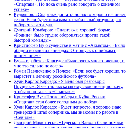
«Спартака». Но пока очень рано говорить о конечном
успехе»
Кудряшов: «Спартак» достаточно часто хорошо начинает
сезон. Если будет показывать стабильный результат, то
поборется за титул»
Дмитрий Комбаров: «Спартак» в хорошей форме.
«Родине» было трудно обороняться против такой
быстрой команды»
Кристиофер Ву о судействе в матче с «Ахматом»: «Было
обидно во многих эпизодах. Отношусь к ошибкам с
пониманием»
Ву — о работе с Карседо: «Было очень много тактики, и
мне это сильно помогло»
Роман Павлюченко о Полехе: «Если все будет хорошо, то
вырастет в легенду российского футбола»
Хуан Карлос Карседо: «У меня был разговор с
Пруцевым. Я честно высказал ему свою позицию: хочу,
чтобы он остался в «Спартаке»
Кристофер Ву: «После победы в Кубке России
«Спартак» стал более голодным до побед»
Хуан Карлос Карседо: «Будет непросто, я хорошо знаю
тренерский штаб соперника, мы знакомы по работе в
«Севилье»
Дмитрий Маркитесов: «Тедеско и Ваноли были похожи
друг на друга в плане тренировочного процесса и игры»