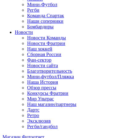
Мини-Футбол
Регби
Команда Спартак
Наши соперники
Бомбардиры
Новости
Новости Команды
Новости Фратрии
Наш хоккей
Сборная России
Фан-cектор
Новости сайта
Благотворительность
Мини-футбол/Пляжка
Наша История
Обзор прессы
Конкурсы Фратрии
Мир Ультрас
Наш магазин/партнеры
Дартс
Ретро
Эксклюзив
Регби/гандбол
Магазин
Фотоотчет