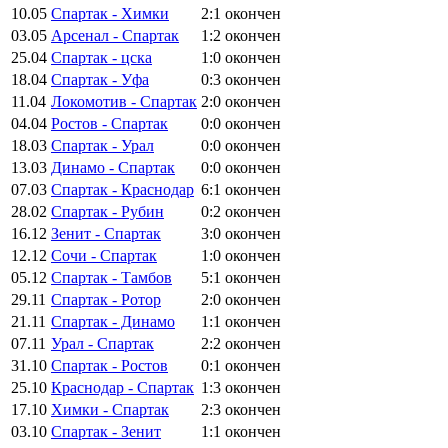
10.05
Спартак - Химки
2:1
окончен
03.05
Арсенал - Спартак
1:2
окончен
25.04
Спартак - цска
1:0
окончен
18.04
Спартак - Уфа
0:3
окончен
11.04
Локомотив - Спартак
2:0
окончен
04.04
Ростов - Спартак
0:0
окончен
18.03
Спартак - Урал
0:0
окончен
13.03
Динамо - Спартак
0:0
окончен
07.03
Спартак - Краснодар
6:1
окончен
28.02
Спартак - Рубин
0:2
окончен
16.12
Зенит - Спартак
3:0
окончен
12.12
Сочи - Спартак
1:0
окончен
05.12
Спартак - Тамбов
5:1
окончен
29.11
Спартак - Ротор
2:0
окончен
21.11
Спартак - Динамо
1:1
окончен
07.11
Урал - Спартак
2:2
окончен
31.10
Спартак - Ростов
0:1
окончен
25.10
Краснодар - Спартак
1:3
окончен
17.10
Химки - Спартак
2:3
окончен
03.10
Спартак - Зенит
1:1
окончен