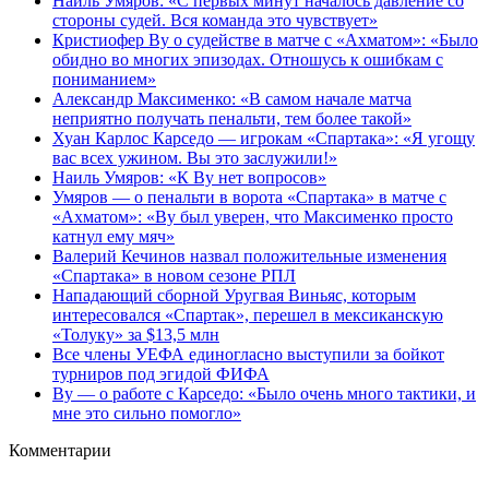
Наиль Умяров: «С первых минут началось давление со
стороны судей. Вся команда это чувствует»
Кристиофер Ву о судействе в матче с «Ахматом»: «Было
обидно во многих эпизодах. Отношусь к ошибкам с
пониманием»
Александр Максименко: «В самом начале матча
неприятно получать пенальти, тем более такой»
Хуан Карлос Карседо — игрокам «Спартака»: «Я угощу
вас всех ужином. Вы это заслужили!»
Наиль Умяров: «К Ву нет вопросов»
Умяров — о пенальти в ворота «Спартака» в матче с
«Ахматом»: «Ву был уверен, что Максименко просто
катнул ему мяч»
Валерий Кечинов назвал положительные изменения
«Спартака» в новом сезоне РПЛ
Нападающий сборной Уругвая Виньяс, которым
интересовался «Спартак», перешел в мексиканскую
«Толуку» за $13,5 млн
Все члены УЕФА единогласно выступили за бойкот
турниров под эгидой ФИФА
Ву — о работе с Карседо: «Было очень много тактики, и
мне это сильно помогло»
Комментарии