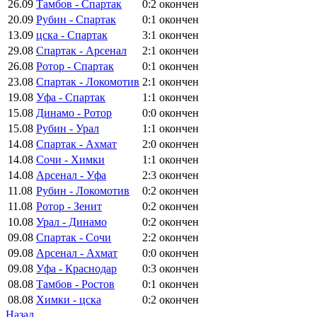
26.09
Тамбов - Спартак
0:2
окончен
20.09
Рубин - Спартак
0:1
окончен
13.09
цска - Спартак
3:1
окончен
29.08
Спартак - Арсенал
2:1
окончен
26.08
Ротор - Спартак
0:1
окончен
23.08
Спартак - Локомотив
2:1
окончен
19.08
Уфа - Спартак
1:1
окончен
15.08
Динамо - Ротор
0:0
окончен
15.08
Рубин - Урал
1:1
окончен
14.08
Спартак - Ахмат
2:0
окончен
14.08
Сочи - Химки
1:1
окончен
14.08
Арсенал - Уфа
2:3
окончен
11.08
Рубин - Локомотив
0:2
окончен
11.08
Ротор - Зенит
0:2
окончен
10.08
Урал - Динамо
0:2
окончен
09.08
Спартак - Сочи
2:2
окончен
09.08
Арсенал - Ахмат
0:0
окончен
09.08
Уфа - Краснодар
0:3
окончен
08.08
Тамбов - Ростов
0:1
окончен
08.08
Химки - цска
0:2
окончен
Назад