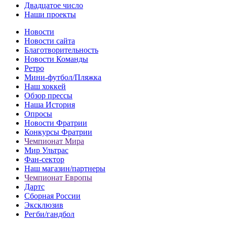
Двадцатое число
Наши проекты
Новости
Новости сайта
Благотворительность
Новости Команды
Ретро
Мини-футбол/Пляжка
Наш хоккей
Обзор прессы
Наша История
Опросы
Новости Фратрии
Конкурсы Фратрии
Чемпионат Мира
Мир Ультрас
Фан-cектор
Наш магазин/партнеры
Чемпионат Европы
Дартс
Сборная России
Эксклюзив
Регби/гандбол