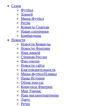
Сезон
Футбол
Хоккей
Мини-Футбол
Регби
Команда Спартак
Наши соперники
Бомбардиры
Новости
Новости Команды
Новости Фратрии
Наш хоккей
Сборная России
Фан-cектор
Новости сайта
Благотворительность
Мини-футбол/Пляжка
Наша История
Обзор прессы
Конкурсы Фратрии
Мир Ультрас
Наш магазин/партнеры
Дартс
Ретро