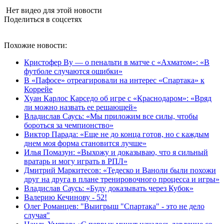
Нет видео для этой новости
Поделиться в соцсетях
Похожие новости:
Кристофер Ву — о пенальти в матче с «Ахматом»: «В
футболе случаются ошибки»
В «Пафосе» отреагировали на интерес «Спартака» к
Коррейе
Хуан Карлос Карседо об игре с «Краснодаром»: «Вряд
ли можно назвать ее решающей»
Владислав Саусь: «Мы приложим все силы, чтобы
бороться за чемпионство»
Виктор Парада: «Еще не до конца готов, но с каждым
днем моя форма становится лучше»
Илья Помазун: «Выхожу и доказываю, что я сильный
вратарь и могу играть в РПЛ»
Дмитрий Маркитесов: «Тедеско и Ваноли были похожи
друг на друга в плане тренировочного процесса и игры»
Владислав Саусь: «Буду доказывать через Кубок»
Валерию Кечинову - 52!
Олег Романцев: "Выигрыш "Спартака" - это не дело
случая"