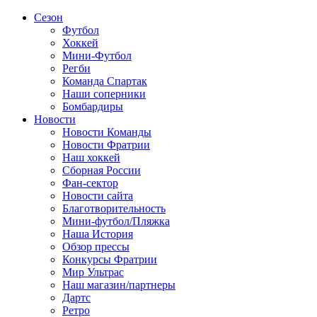
Сезон
Футбол
Хоккей
Мини-Футбол
Регби
Команда Спартак
Наши соперники
Бомбардиры
Новости
Новости Команды
Новости Фратрии
Наш хоккей
Сборная России
Фан-cектор
Новости сайта
Благотворительность
Мини-футбол/Пляжка
Наша История
Обзор прессы
Конкурсы Фратрии
Мир Ультрас
Наш магазин/партнеры
Дартс
Ретро