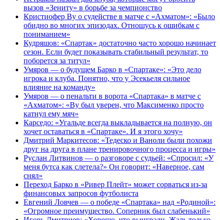
вызов «Зениту» в борьбе за чемпионство
Кристиофер Ву о судействе в матче с «Ахматом»: «Было
обидно во многих эпизодах. Отношусь к ошибкам с
пониманием»
Кудряшов: «Спартак» достаточно часто хорошо начинает
сезон. Если будет показывать стабильный результат, то
поборется за титул»
Умяров — о будущем Барко в «Спартаке»: «Это дело
игрока и клуба. Понятно, что у Эсекьеля сильное
влияние на команду»
Умяров — о пенальти в ворота «Спартака» в матче с
«Ахматом»: «Ву был уверен, что Максименко просто
катнул ему мяч»
Карседо: «Угальде всегда выкладывается на полную, он
хочет оставаться в «Спартаке». И я этого хочу»
Дмитрий Маркитесов: «Тедеско и Ваноли были похожи
друг на друга в плане тренировочного процесса и игры»
Руслан Литвинов — о разговоре с судьей: «Спросил: «У
меня бутса как слетела?» Он говорит: «Наверное, сам
снял»
Переход Барко в «Ривер Плейт» может сорваться из‑за
финансовых запросов футболиста
Евгений Ловчев — о победе «Спартака» над «Родиной»:
«Огромное преимущество. Соперник был слабенький»
Игорь Дмитриев: «Хорошо, что выиграли. Жаль только,