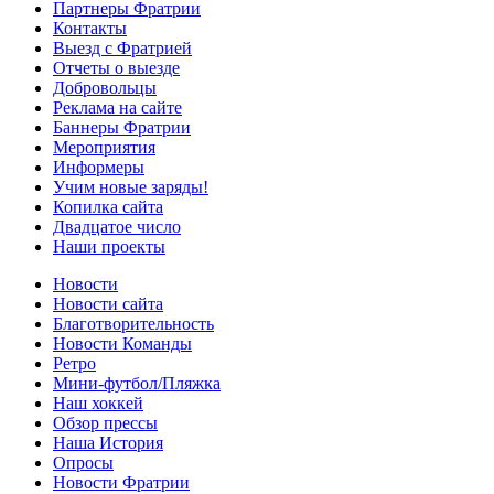
Партнеры Фратрии
Контакты
Выезд с Фратрией
Отчеты о выезде
Добровольцы
Реклама на сайте
Баннеры Фратрии
Мероприятия
Информеры
Учим новые заряды!
Копилка сайта
Двадцатое число
Наши проекты
Новости
Новости сайта
Благотворительность
Новости Команды
Ретро
Мини-футбол/Пляжка
Наш хоккей
Обзор прессы
Наша История
Опросы
Новости Фратрии