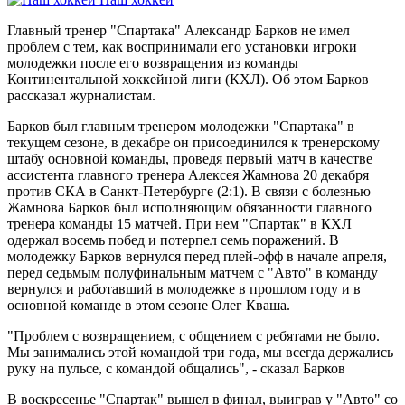
Главный тренер "Спартака" Александр Барков не имел
проблем с тем, как воспринимали его установки игроки
молодежки после его возвращения из команды
Континентальной хоккейной лиги (КХЛ). Об этом Барков
рассказал журналистам.
Барков был главным тренером молодежки "Спартака" в
текущем сезоне, в декабре он присоединился к тренерскому
штабу основной команды, проведя первый матч в качестве
ассистента главного тренера Алексея Жамнова 20 декабря
против СКА в Санкт-Петербурге (2:1). В связи с болезнью
Жамнова Барков был исполняющим обязанности главного
тренера команды 15 матчей. При нем "Спартак" в КХЛ
одержал восемь побед и потерпел семь поражений. В
молодежку Барков вернулся перед плей-офф в начале апреля,
перед седьмым полуфинальным матчем с "Авто" в команду
вернулся и работавший в молодежке в прошлом году и в
основной команде в этом сезоне Олег Кваша.
"Проблем с возвращением, с общением с ребятами не было.
Мы занимались этой командой три года, мы всегда держались
руку на пульсе, с командой общались", - сказал Барков
В воскресенье "Спартак" вышел в финал, выиграв у "Авто" со