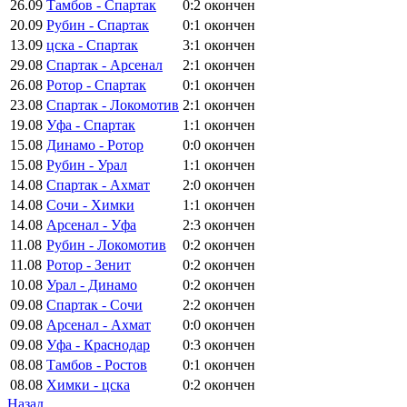
26.09
Тамбов - Спартак
0:2
окончен
20.09
Рубин - Спартак
0:1
окончен
13.09
цска - Спартак
3:1
окончен
29.08
Спартак - Арсенал
2:1
окончен
26.08
Ротор - Спартак
0:1
окончен
23.08
Спартак - Локомотив
2:1
окончен
19.08
Уфа - Спартак
1:1
окончен
15.08
Динамо - Ротор
0:0
окончен
15.08
Рубин - Урал
1:1
окончен
14.08
Спартак - Ахмат
2:0
окончен
14.08
Сочи - Химки
1:1
окончен
14.08
Арсенал - Уфа
2:3
окончен
11.08
Рубин - Локомотив
0:2
окончен
11.08
Ротор - Зенит
0:2
окончен
10.08
Урал - Динамо
0:2
окончен
09.08
Спартак - Сочи
2:2
окончен
09.08
Арсенал - Ахмат
0:0
окончен
09.08
Уфа - Краснодар
0:3
окончен
08.08
Тамбов - Ростов
0:1
окончен
08.08
Химки - цска
0:2
окончен
Назад