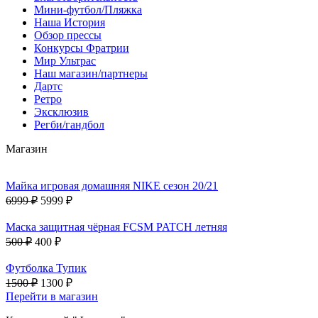
Мини-футбол/Пляжка
Наша История
Обзор прессы
Конкурсы Фратрии
Мир Ультрас
Наш магазин/партнеры
Дартс
Ретро
Эксклюзив
Регби/гандбол
Магазин
Майка игровая домашняя NIKE сезон 20/21
6999 ₽
5999 ₽
Маска защитная чёрная FCSM PATCH летняя
500 ₽
400 ₽
Футболка Тупик
1500 ₽
1300 ₽
Перейти в магазин