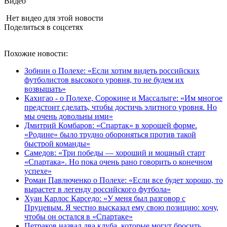
Видео
Нет видео для этой новости
Поделиться в соцсетях
Похожие новости:
Зобнин о Полехе: «Если хотим видеть российских
футболистов высокого уровня, то не будем их
возвышать»
Кахигао - о Полехе, Сорокине и Массалыге: «Им многое
предстоит сделать, чтобы достичь элитного уровня. Но
мы очень довольны ими»
Дмитрий Комбаров: «Спартак» в хорошей форме.
«Родине» было трудно обороняться против такой
быстрой команды»
Самедов: «Три победы — хороший и мощный старт
«Спартака». Но пока очень рано говорить о конечном
успехе»
Роман Павлюченко о Полехе: «Если все будет хорошо, то
вырастет в легенду российского футбола»
Хуан Карлос Карседо: «У меня был разговор с
Пруцевым. Я честно высказал ему свою позицию: хочу,
чтобы он остался в «Спартаке»
Петраков назвал два клуба, которые могут бросить