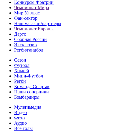
Конкурсы Фратрии
Чемпионат Мира
Мир Ультрас
Фан-cектор
Наш магазин/партнеры
Чемпионат Европы
Дартс
Сборная России
Эксклюзив
Регби/гандбол
Сезон
Футбол
Хоккей
Мини-Футбол
Регби
Команда Спартак
Наши соперники
Бомбардиры
Мультимедиа
Видео
Фото
Аудио
Все голы