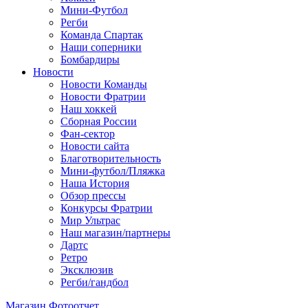
Мини-Футбол
Регби
Команда Спартак
Наши соперники
Бомбардиры
Новости
Новости Команды
Новости Фратрии
Наш хоккей
Сборная России
Фан-cектор
Новости сайта
Благотворительность
Мини-футбол/Пляжка
Наша История
Обзор прессы
Конкурсы Фратрии
Мир Ультрас
Наш магазин/партнеры
Дартс
Ретро
Эксклюзив
Регби/гандбол
Магазин
Фотоотчет