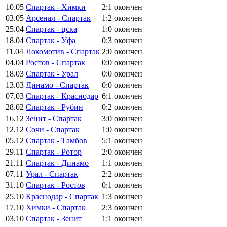
10.05
Спартак - Химки
2:1
окончен
03.05
Арсенал - Спартак
1:2
окончен
25.04
Спартак - цска
1:0
окончен
18.04
Спартак - Уфа
0:3
окончен
11.04
Локомотив - Спартак
2:0
окончен
04.04
Ростов - Спартак
0:0
окончен
18.03
Спартак - Урал
0:0
окончен
13.03
Динамо - Спартак
0:0
окончен
07.03
Спартак - Краснодар
6:1
окончен
28.02
Спартак - Рубин
0:2
окончен
16.12
Зенит - Спартак
3:0
окончен
12.12
Сочи - Спартак
1:0
окончен
05.12
Спартак - Тамбов
5:1
окончен
29.11
Спартак - Ротор
2:0
окончен
21.11
Спартак - Динамо
1:1
окончен
07.11
Урал - Спартак
2:2
окончен
31.10
Спартак - Ростов
0:1
окончен
25.10
Краснодар - Спартак
1:3
окончен
17.10
Химки - Спартак
2:3
окончен
03.10
Спартак - Зенит
1:1
окончен