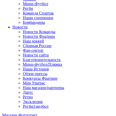
Мини-Футбол
Регби
Команда Спартак
Наши соперники
Бомбардиры
Новости
Новости Команды
Новости Фратрии
Наш хоккей
Сборная России
Фан-cектор
Новости сайта
Благотворительность
Мини-футбол/Пляжка
Наша История
Обзор прессы
Конкурсы Фратрии
Мир Ультрас
Наш магазин/партнеры
Дартс
Ретро
Эксклюзив
Регби/гандбол
Магазин
Фотоотчет