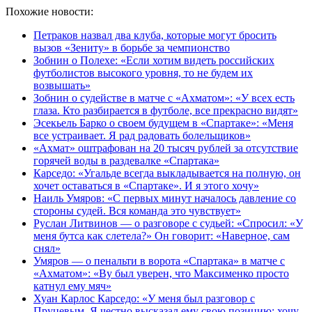
Похожие новости:
Петраков назвал два клуба, которые могут бросить
вызов «Зениту» в борьбе за чемпионство
Зобнин о Полехе: «Если хотим видеть российских
футболистов высокого уровня, то не будем их
возвышать»
Зобнин о судействе в матче с «Ахматом»: «У всех есть
глаза. Кто разбирается в футболе, все прекрасно видят»
Эсекьель Барко о своем будущем в «Спартаке»: «Меня
все устраивает. Я рад радовать болельщиков»
«Ахмат» оштрафован на 20 тысяч рублей за отсутствие
горячей воды в раздевалке «Спартака»
Карседо: «Угальде всегда выкладывается на полную, он
хочет оставаться в «Спартаке». И я этого хочу»
Наиль Умяров: «С первых минут началось давление со
стороны судей. Вся команда это чувствует»
Руслан Литвинов — о разговоре с судьей: «Спросил: «У
меня бутса как слетела?» Он говорит: «Наверное, сам
снял»
Умяров — о пенальти в ворота «Спартака» в матче с
«Ахматом»: «Ву был уверен, что Максименко просто
катнул ему мяч»
Хуан Карлос Карседо: «У меня был разговор с
Пруцевым. Я честно высказал ему свою позицию: хочу,