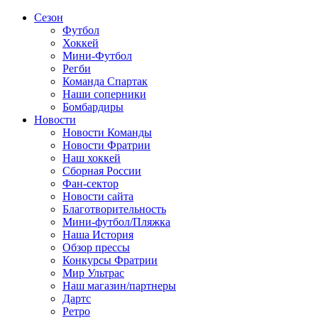
Сезон
Футбол
Хоккей
Мини-Футбол
Регби
Команда Спартак
Наши соперники
Бомбардиры
Новости
Новости Команды
Новости Фратрии
Наш хоккей
Сборная России
Фан-cектор
Новости сайта
Благотворительность
Мини-футбол/Пляжка
Наша История
Обзор прессы
Конкурсы Фратрии
Мир Ультрас
Наш магазин/партнеры
Дартс
Ретро