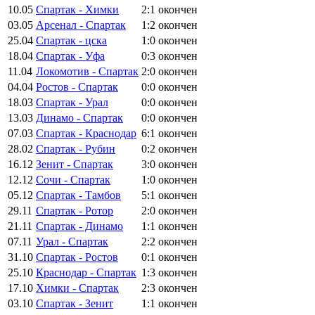
10.05
Спартак - Химки
2:1
окончен
03.05
Арсенал - Спартак
1:2
окончен
25.04
Спартак - цска
1:0
окончен
18.04
Спартак - Уфа
0:3
окончен
11.04
Локомотив - Спартак
2:0
окончен
04.04
Ростов - Спартак
0:0
окончен
18.03
Спартак - Урал
0:0
окончен
13.03
Динамо - Спартак
0:0
окончен
07.03
Спартак - Краснодар
6:1
окончен
28.02
Спартак - Рубин
0:2
окончен
16.12
Зенит - Спартак
3:0
окончен
12.12
Сочи - Спартак
1:0
окончен
05.12
Спартак - Тамбов
5:1
окончен
29.11
Спартак - Ротор
2:0
окончен
21.11
Спартак - Динамо
1:1
окончен
07.11
Урал - Спартак
2:2
окончен
31.10
Спартак - Ростов
0:1
окончен
25.10
Краснодар - Спартак
1:3
окончен
17.10
Химки - Спартак
2:3
окончен
03.10
Спартак - Зенит
1:1
окончен