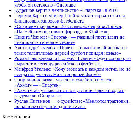
чтобы он остался в «Спартаке»
Кудряшов верит в чемпионство «Спартака» в РПЛ
Переход Барко в «Ривер Плейт» может сорваться из‑за
финансовых запросов футболиста
«Спартак» предложил 20 миллионов евро за Лопеса,
«Палмейрас» оценивает форварда в 35-40 млн
Никита Чернов: «Спартак» — главный претендент на
чемпионство в новом сезоне»
Александр Самедов: «Полех — талантливый игрок, но
таких талантливых парней футбол повидал немало»
Роман Павлюченко о Полехе: «Если все будет хорошо, то
вырастет в легенду российского футбола»
Манфред Угальде: «Хочу забивать в каждом матче, но не
всегда получается. Но я в хорошей форме»
Спиридонов назвал ужасным судейство в матче
«Ахмат» — «Спартак»
«Ахмат» могут наказать за отсутствие горячей воды в
раздевалке «Спартака»
Руслан Литвинов — о судействе: «Меняются трактовки,
но на поле ситуации одни и те же»
Комментарии