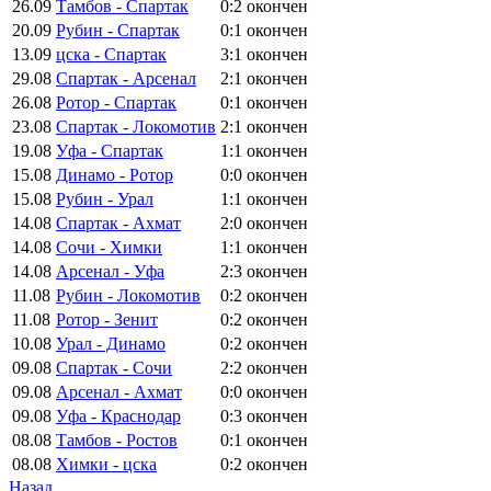
26.09
Тамбов - Спартак
0:2
окончен
20.09
Рубин - Спартак
0:1
окончен
13.09
цска - Спартак
3:1
окончен
29.08
Спартак - Арсенал
2:1
окончен
26.08
Ротор - Спартак
0:1
окончен
23.08
Спартак - Локомотив
2:1
окончен
19.08
Уфа - Спартак
1:1
окончен
15.08
Динамо - Ротор
0:0
окончен
15.08
Рубин - Урал
1:1
окончен
14.08
Спартак - Ахмат
2:0
окончен
14.08
Сочи - Химки
1:1
окончен
14.08
Арсенал - Уфа
2:3
окончен
11.08
Рубин - Локомотив
0:2
окончен
11.08
Ротор - Зенит
0:2
окончен
10.08
Урал - Динамо
0:2
окончен
09.08
Спартак - Сочи
2:2
окончен
09.08
Арсенал - Ахмат
0:0
окончен
09.08
Уфа - Краснодар
0:3
окончен
08.08
Тамбов - Ростов
0:1
окончен
08.08
Химки - цска
0:2
окончен
Назад