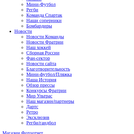
Мини-Футбол
Регби
Команда Спартак
Наши соперники
Бомбардиры
Новости
Новости Команды
Новости Фратрии
Наш хоккей
Сборная России
Фан-cектор
Новости сайта
Благотворительность
Мини-футбол/Пляжка
Наша История
Обзор прессы
Конкурсы Фратрии
Мир Ультрас
Наш магазин/партнеры
Дартс
Ретро
Эксклюзив
Регби/гандбол
Магазин
Фотоотчет