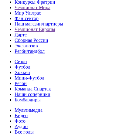
Конкурсы Фратрии
Чемпионат Мира
Мир Ультрас
Фан-cектор
Наш магазин/партнеры
Чемпионат Европы
Дартс
Сборная России
Эксклюзив
Регби/гандбол
Сезон
Футбол
Хоккей
Мини-Футбол
Регби
Команда Спартак
Наши соперники
Бомбардиры
Мультимедиа
Видео
Фото
Аудио
Все голы