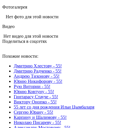
Фотогалерея
Нет фото для этой новости
Видео
Нет видео для этой новости
Поделиться в соцсетях
Похожие новости:
Дмитрию Хлестову - 55!
Дмитрию Радченко - 55!
Андрею Тихонову - 55!
Юрию Никифорову - 55!
Рую Витории - 55!
Юрию Ковтуну - 55!
Гинтарасу Стауче - 55!
Виктору Онопко - 55!
55 лет со дня рождения Ильи Цымбаларя
Сергею Юрану - 55!
Карпину и Шалимову - 55!
Николаю Писареву - 55!
Александру Мостовому - 55!