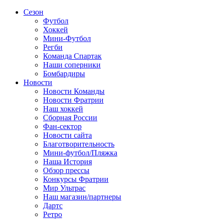
Сезон
Футбол
Хоккей
Мини-Футбол
Регби
Команда Спартак
Наши соперники
Бомбардиры
Новости
Новости Команды
Новости Фратрии
Наш хоккей
Сборная России
Фан-cектор
Новости сайта
Благотворительность
Мини-футбол/Пляжка
Наша История
Обзор прессы
Конкурсы Фратрии
Мир Ультрас
Наш магазин/партнеры
Дартс
Ретро