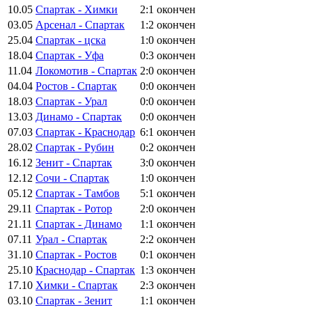
10.05
Спартак - Химки
2:1
окончен
03.05
Арсенал - Спартак
1:2
окончен
25.04
Спартак - цска
1:0
окончен
18.04
Спартак - Уфа
0:3
окончен
11.04
Локомотив - Спартак
2:0
окончен
04.04
Ростов - Спартак
0:0
окончен
18.03
Спартак - Урал
0:0
окончен
13.03
Динамо - Спартак
0:0
окончен
07.03
Спартак - Краснодар
6:1
окончен
28.02
Спартак - Рубин
0:2
окончен
16.12
Зенит - Спартак
3:0
окончен
12.12
Сочи - Спартак
1:0
окончен
05.12
Спартак - Тамбов
5:1
окончен
29.11
Спартак - Ротор
2:0
окончен
21.11
Спартак - Динамо
1:1
окончен
07.11
Урал - Спартак
2:2
окончен
31.10
Спартак - Ростов
0:1
окончен
25.10
Краснодар - Спартак
1:3
окончен
17.10
Химки - Спартак
2:3
окончен
03.10
Спартак - Зенит
1:1
окончен