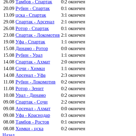
26.09
Тамбов - Спартак
0:2
окончен
20.09
Рубин - Спартак
0:1
окончен
13.09
цска - Спартак
3:1
окончен
29.08
Спартак - Арсенал
2:1
окончен
26.08
Ротор - Спартак
0:1
окончен
23.08
Спартак - Локомотив
2:1
окончен
19.08
Уфа - Спартак
1:1
окончен
15.08
Динамо - Ротор
0:0
окончен
15.08
Рубин - Урал
1:1
окончен
14.08
Спартак - Ахмат
2:0
окончен
14.08
Сочи - Химки
1:1
окончен
14.08
Арсенал - Уфа
2:3
окончен
11.08
Рубин - Локомотив
0:2
окончен
11.08
Ротор - Зенит
0:2
окончен
10.08
Урал - Динамо
0:2
окончен
09.08
Спартак - Сочи
2:2
окончен
09.08
Арсенал - Ахмат
0:0
окончен
09.08
Уфа - Краснодар
0:3
окончен
08.08
Тамбов - Ростов
0:1
окончен
08.08
Химки - цска
0:2
окончен
Назад