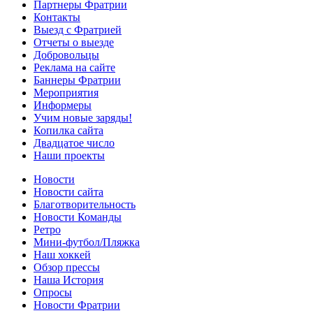
Партнеры Фратрии
Контакты
Выезд с Фратрией
Отчеты о выезде
Добровольцы
Реклама на сайте
Баннеры Фратрии
Мероприятия
Информеры
Учим новые заряды!
Копилка сайта
Двадцатое число
Наши проекты
Новости
Новости сайта
Благотворительность
Новости Команды
Ретро
Мини-футбол/Пляжка
Наш хоккей
Обзор прессы
Наша История
Опросы
Новости Фратрии