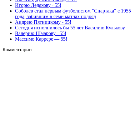
Игорю Ледяхову - 55!
Соболев стал первым футболистом "Спартака" с 1955
года, забившим в семи матчах подряд
Андрею Пятницкому - 55!
Сегодня исполнилось бы 55 лет Василию Кулькову
Валерию Шмарову - 55!
Массимо Каррере — 55!
Комментарии