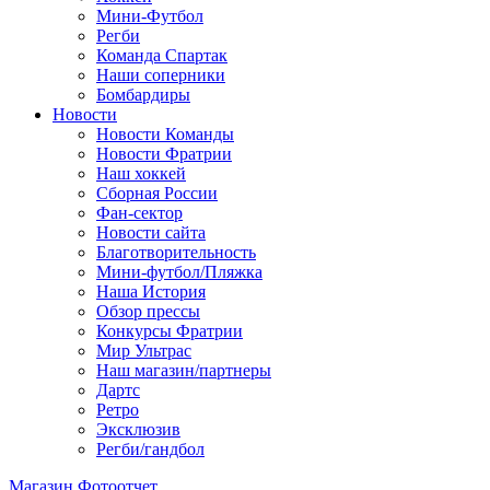
Мини-Футбол
Регби
Команда Спартак
Наши соперники
Бомбардиры
Новости
Новости Команды
Новости Фратрии
Наш хоккей
Сборная России
Фан-cектор
Новости сайта
Благотворительность
Мини-футбол/Пляжка
Наша История
Обзор прессы
Конкурсы Фратрии
Мир Ультрас
Наш магазин/партнеры
Дартс
Ретро
Эксклюзив
Регби/гандбол
Магазин
Фотоотчет