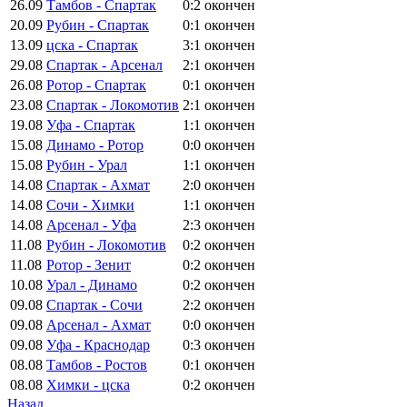
26.09
Тамбов - Спартак
0:2
окончен
20.09
Рубин - Спартак
0:1
окончен
13.09
цска - Спартак
3:1
окончен
29.08
Спартак - Арсенал
2:1
окончен
26.08
Ротор - Спартак
0:1
окончен
23.08
Спартак - Локомотив
2:1
окончен
19.08
Уфа - Спартак
1:1
окончен
15.08
Динамо - Ротор
0:0
окончен
15.08
Рубин - Урал
1:1
окончен
14.08
Спартак - Ахмат
2:0
окончен
14.08
Сочи - Химки
1:1
окончен
14.08
Арсенал - Уфа
2:3
окончен
11.08
Рубин - Локомотив
0:2
окончен
11.08
Ротор - Зенит
0:2
окончен
10.08
Урал - Динамо
0:2
окончен
09.08
Спартак - Сочи
2:2
окончен
09.08
Арсенал - Ахмат
0:0
окончен
09.08
Уфа - Краснодар
0:3
окончен
08.08
Тамбов - Ростов
0:1
окончен
08.08
Химки - цска
0:2
окончен
Назад