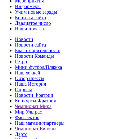
Мероприятия
Информеры
Учим новые заряды!
Копилка сайта
Двадцатое число
Наши проекты
Новости
Новости сайта
Благотворительность
Новости Команды
Ретро
Мини-футбол/Пляжка
Наш хоккей
Обзор прессы
Наша История
Опросы
Новости Фратрии
Конкурсы Фратрии
Чемпионат Мира
Мир Ультрас
Фан-cектор
Наш магазин/партнеры
Чемпионат Европы
Дартс