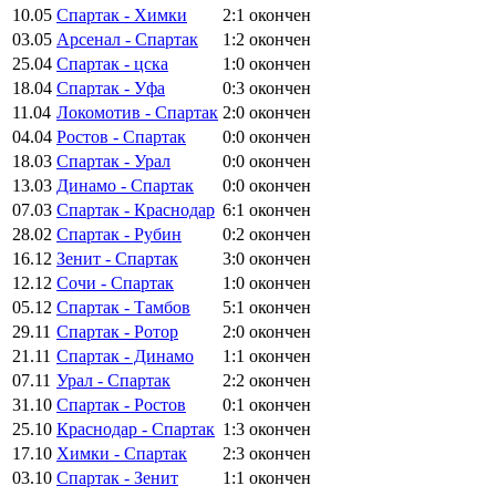
10.05
Спартак - Химки
2:1
окончен
03.05
Арсенал - Спартак
1:2
окончен
25.04
Спартак - цска
1:0
окончен
18.04
Спартак - Уфа
0:3
окончен
11.04
Локомотив - Спартак
2:0
окончен
04.04
Ростов - Спартак
0:0
окончен
18.03
Спартак - Урал
0:0
окончен
13.03
Динамо - Спартак
0:0
окончен
07.03
Спартак - Краснодар
6:1
окончен
28.02
Спартак - Рубин
0:2
окончен
16.12
Зенит - Спартак
3:0
окончен
12.12
Сочи - Спартак
1:0
окончен
05.12
Спартак - Тамбов
5:1
окончен
29.11
Спартак - Ротор
2:0
окончен
21.11
Спартак - Динамо
1:1
окончен
07.11
Урал - Спартак
2:2
окончен
31.10
Спартак - Ростов
0:1
окончен
25.10
Краснодар - Спартак
1:3
окончен
17.10
Химки - Спартак
2:3
окончен
03.10
Спартак - Зенит
1:1
окончен