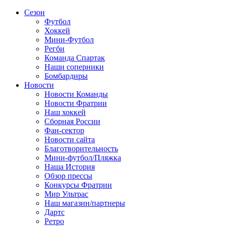
Сезон
Футбол
Хоккей
Мини-Футбол
Регби
Команда Спартак
Наши соперники
Бомбардиры
Новости
Новости Команды
Новости Фратрии
Наш хоккей
Сборная России
Фан-cектор
Новости сайта
Благотворительность
Мини-футбол/Пляжка
Наша История
Обзор прессы
Конкурсы Фратрии
Мир Ультрас
Наш магазин/партнеры
Дартс
Ретро