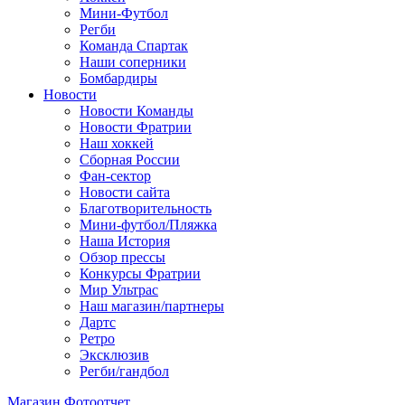
Мини-Футбол
Регби
Команда Спартак
Наши соперники
Бомбардиры
Новости
Новости Команды
Новости Фратрии
Наш хоккей
Сборная России
Фан-cектор
Новости сайта
Благотворительность
Мини-футбол/Пляжка
Наша История
Обзор прессы
Конкурсы Фратрии
Мир Ультрас
Наш магазин/партнеры
Дартс
Ретро
Эксклюзив
Регби/гандбол
Магазин
Фотоотчет