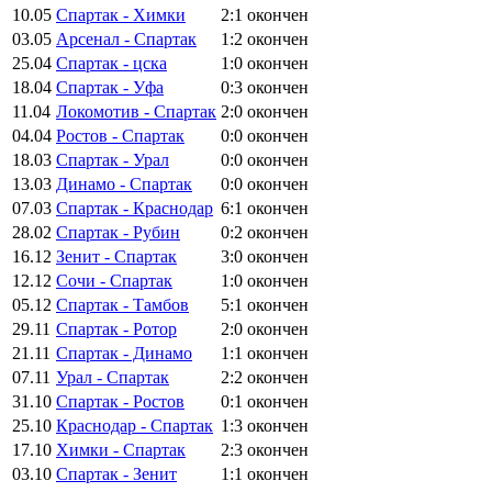
10.05
Спартак - Химки
2:1
окончен
03.05
Арсенал - Спартак
1:2
окончен
25.04
Спартак - цска
1:0
окончен
18.04
Спартак - Уфа
0:3
окончен
11.04
Локомотив - Спартак
2:0
окончен
04.04
Ростов - Спартак
0:0
окончен
18.03
Спартак - Урал
0:0
окончен
13.03
Динамо - Спартак
0:0
окончен
07.03
Спартак - Краснодар
6:1
окончен
28.02
Спартак - Рубин
0:2
окончен
16.12
Зенит - Спартак
3:0
окончен
12.12
Сочи - Спартак
1:0
окончен
05.12
Спартак - Тамбов
5:1
окончен
29.11
Спартак - Ротор
2:0
окончен
21.11
Спартак - Динамо
1:1
окончен
07.11
Урал - Спартак
2:2
окончен
31.10
Спартак - Ростов
0:1
окончен
25.10
Краснодар - Спартак
1:3
окончен
17.10
Химки - Спартак
2:3
окончен
03.10
Спартак - Зенит
1:1
окончен