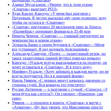
раздевалке «Спартака»
Азамат Мусагалиев: «Уверен, что в этом сезоне
«Спартак» выиграет РПЛ»
Хуан Карлос Карседо: «У меня был разговор с
Пруцевым. Я честно высказал ему свою позицию: хочу,
чтобы он остался в «Спартаке»
«Спартак» предложил 20 миллионов евро за Лопеса,
«Палмейрас» оценивает форварда в 35-40 млн
Никита Чернов: «Спартак» — главный претендент на
чемпионство в новом сезоне»
Эсекьель Барко о своем будущем в «Спартаке»: «Меня
все устраивает. Я рад радовать болельщиков»
Александр Самедов: «Полех — талантливый игрок, но
таких талантливых парней футбол повидал немало»
Карседо: «Угальде всегда выкладывается на полную, он
хочет оставаться в «Спартаке». И я этого хочу»
Манфред Угальде: «Хочу забивать в каждом матче, но не
всегда получается. Но я в хорошей форме»
Наиль Умяров: «С первых минут началось давление со
стороны судей. Вся команда это чувствует»
Руслан Литвинов — о разговоре с судьей: «Спросил: «У
меня бутса как слетела?» Он говорит: «Наверное, сам
снял»
Умяров — о пенальти в ворота «Спартака» в матче с
«Ахматом»: «Ву был уверен, что Максименко просто