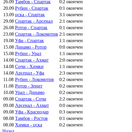
26.09
Тамбов - Спартак
0:2
окончен
20.09
Рубин - Спартак
0:1
окончен
13.09
цска - Спартак
3:1
окончен
29.08
Спартак - Арсенал
2:1
окончен
26.08
Ротор - Спартак
0:1
окончен
23.08
Спартак - Локомотив
2:1
окончен
19.08
Уфа - Спартак
1:1
окончен
15.08
Динамо - Ротор
0:0
окончен
15.08
Рубин - Урал
1:1
окончен
14.08
Спартак - Ахмат
2:0
окончен
14.08
Сочи - Химки
1:1
окончен
14.08
Арсенал - Уфа
2:3
окончен
11.08
Рубин - Локомотив
0:2
окончен
11.08
Ротор - Зенит
0:2
окончен
10.08
Урал - Динамо
0:2
окончен
09.08
Спартак - Сочи
2:2
окончен
09.08
Арсенал - Ахмат
0:0
окончен
09.08
Уфа - Краснодар
0:3
окончен
08.08
Тамбов - Ростов
0:1
окончен
08.08
Химки - цска
0:2
окончен
Назад