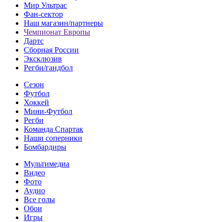
Мир Ультрас
Фан-cектор
Наш магазин/партнеры
Чемпионат Европы
Дартс
Сборная России
Эксклюзив
Регби/гандбол
Сезон
Футбол
Хоккей
Мини-Футбол
Регби
Команда Спартак
Наши соперники
Бомбардиры
Мультимедиа
Видео
Фото
Аудио
Все голы
Обои
Игры