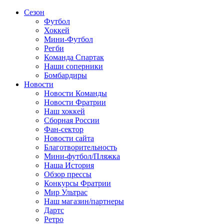
Сезон
Футбол
Хоккей
Мини-Футбол
Регби
Команда Спартак
Наши соперники
Бомбардиры
Новости
Новости Команды
Новости Фратрии
Наш хоккей
Сборная России
Фан-cектор
Новости сайта
Благотворительность
Мини-футбол/Пляжка
Наша История
Обзор прессы
Конкурсы Фратрии
Мир Ультрас
Наш магазин/партнеры
Дартс
Ретро