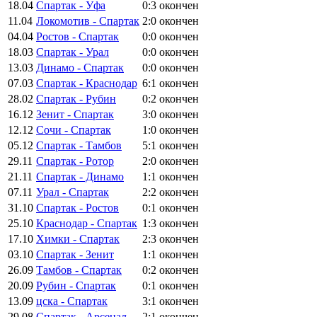
18.04
Спартак - Уфа
0:3
окончен
11.04
Локомотив - Спартак
2:0
окончен
04.04
Ростов - Спартак
0:0
окончен
18.03
Спартак - Урал
0:0
окончен
13.03
Динамо - Спартак
0:0
окончен
07.03
Спартак - Краснодар
6:1
окончен
28.02
Спартак - Рубин
0:2
окончен
16.12
Зенит - Спартак
3:0
окончен
12.12
Сочи - Спартак
1:0
окончен
05.12
Спартак - Тамбов
5:1
окончен
29.11
Спартак - Ротор
2:0
окончен
21.11
Спартак - Динамо
1:1
окончен
07.11
Урал - Спартак
2:2
окончен
31.10
Спартак - Ростов
0:1
окончен
25.10
Краснодар - Спартак
1:3
окончен
17.10
Химки - Спартак
2:3
окончен
03.10
Спартак - Зенит
1:1
окончен
26.09
Тамбов - Спартак
0:2
окончен
20.09
Рубин - Спартак
0:1
окончен
13.09
цска - Спартак
3:1
окончен
29.08
Спартак - Арсенал
2:1
окончен