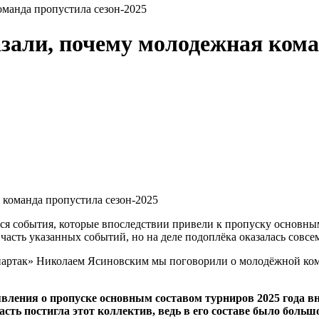
оманда пропустила сезон-2025
зали, почему молодежная кома
ься события, которые впоследствии привели к пропуску основны
часть указанных событий, но на деле подоплёка оказалась совсе
артак» Николаем Ясиновским мы поговорили о молодёжной кома
явления о пропуске основным составом турниров 2025 года в
сть постигла этот коллектив, ведь в его составе было больш