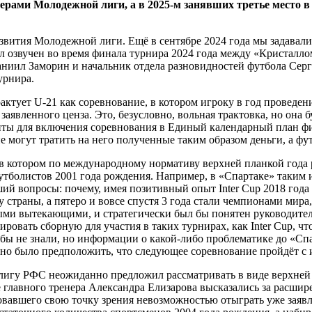
ами Молодежной лиги, а в 2025-м занявших третье место в 
звития Молодежной лиги. Ещё в сентябре 2024 года мы задавали 
был озвучен во время финала турнира 2024 года между «Кристалл
иил Заморин и начальник отдела разновидностей футбола Серге
урнира.
трактует U-21 как соревнование, в котором игроку в год провед
аявленного ценза. Это, безусловно, вольная трактовка, но она 
нты для включения соревнования в Единый календарный план ф
могут тратить на него полученные таким образом деньги, а фут
 котором по международному нормативу верхней планкой года ро
тболистов 2001 года рождения. Например, в «Спартаке» таким иг
ий вопросы: почему, имея позитивный опыт Inter Cup 2018 года
 страны, а пятеро и вовсе спустя 3 года стали чемпионами мира
ми вытекающими, и стратегически был бы понятен руководителя
мировать сборную для участия в таких турнирах, как Inter Cup,
 не знали, но информации о какой-либо проблематике до «Спарт
ично было предположить, что следующее соревнование пройдёт с 
 лигу РФС неожиданно предложил рассматривать в виде верхней 
 главного тренера Александра Елизарова высказались за расшир
овавшего свою точку зрения невозможностью отыграть уже зая