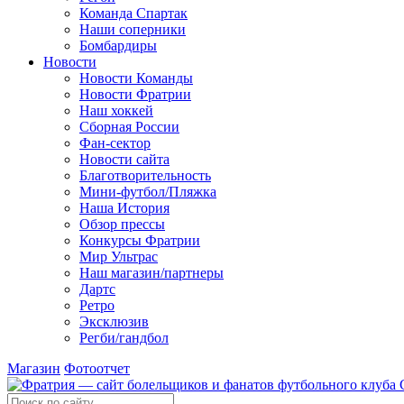
Команда Спартак
Наши соперники
Бомбардиры
Новости
Новости Команды
Новости Фратрии
Наш хоккей
Сборная России
Фан-cектор
Новости сайта
Благотворительность
Мини-футбол/Пляжка
Наша История
Обзор прессы
Конкурсы Фратрии
Мир Ультрас
Наш магазин/партнеры
Дартс
Ретро
Эксклюзив
Регби/гандбол
Магазин
Фотоотчет