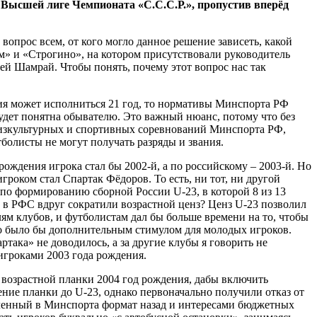
Высшей лиге Чемпионата «С.С.С.Р.», пропустив вперёд
вопрос всем, от кого могло данное решение зависеть, какой
ом» и «Строгино», на котором присутствовали руководитель
й Шамрай. Чтобы понять, почему этот вопрос нас так
ения может исполниться 21 год, то нормативы Минспорта РФ
будет понятна обывателю. Это важный нюанс, потому что без
изкультурных и спортивных соревнований Минспорта РФ,
болисты не могут получать разряды и звания.
ждения игрока стал бы 2002-й, а по российскому – 2003-й. Но
роком стал Спартак Фёдоров. То есть, ни тот, ни другой
 по формированию сборной России U-23, в которой 8 из 13
, в РФС вдруг сократили возрастной ценз? Ценз U-23 позволил
м клубов, и футболистам дал бы больше времени на то, чтобы
 что было бы дополнительным стимулом для молодых игроков.
ака» не доводилось, а за другие клубы я говорить не
игроками 2003 года рождения.
возрастной планки 2004 год рождения, дабы включить
ение планки до U-23, однако первоначально получили отказ от
вленный в Минспорта формат назад и интересами бюджетных