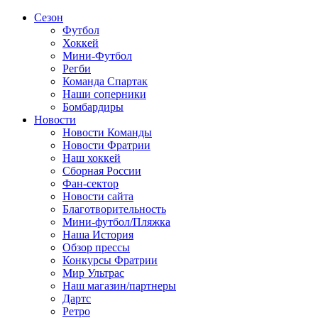
Сезон
Футбол
Хоккей
Мини-Футбол
Регби
Команда Спартак
Наши соперники
Бомбардиры
Новости
Новости Команды
Новости Фратрии
Наш хоккей
Сборная России
Фан-cектор
Новости сайта
Благотворительность
Мини-футбол/Пляжка
Наша История
Обзор прессы
Конкурсы Фратрии
Мир Ультрас
Наш магазин/партнеры
Дартс
Ретро