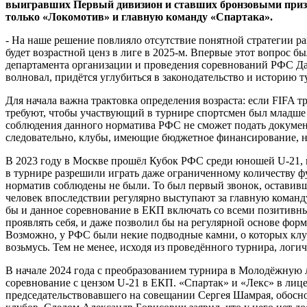
выигравших Первый дивизион и ставших бронзовыми призер
только «Локомотив» и главную команду «Спартака».
- На наше решение повлияло отсутствие понятной стратегии ра
будет возрастной ценз в лиге в 2025-м. Впервые этот вопрос 
департамента организации и проведения соревнований РФС Дан
волновал, придётся углубиться в законодательство и историю т
Для начала важна трактовка определения возраста: если FIFA 
требуют, чтобы участвующий в турнире спортсмен был младше з
соблюдения данного норматива РФС не сможет подать докуме
следовательно, клубы, имеющие бюджетное финансирование, не 
В 2023 году в Москве прошёл Кубок РФС среди юношей U-21, в
в турнире разрешили играть даже ограниченному количеству фу
норматив соблюдены не были. То был первый звонок, оставивш
человек впоследствии регулярно выступают за главную команду
бы и данное соревнование в ЕКП включать со всеми позитивны
проявлять себя, и даже позволил бы на регулярной основе фор
Возможно, у РФС были некие подводные камни, о которых клубы
возьмусь. Тем не менее, исходя из проведённого турнира, лог
В начале 2024 года с преобразованием турнира в Молодёжную
соревнование с цензом U-21 в ЕКП. «Спартак» и «Лекс» в лице
председательствовавшего на совещании Сергея Шамрая, обосн