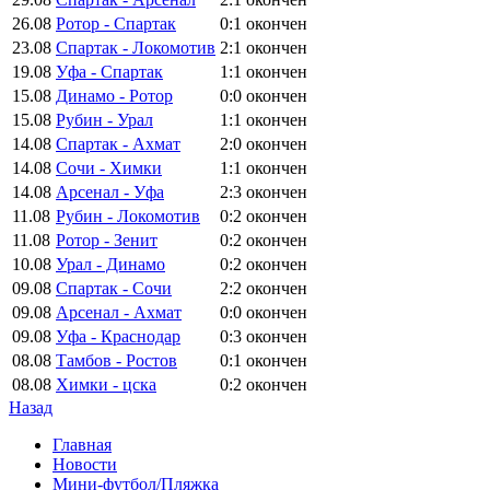
26.08
Ротор - Спартак
0:1
окончен
23.08
Спартак - Локомотив
2:1
окончен
19.08
Уфа - Спартак
1:1
окончен
15.08
Динамо - Ротор
0:0
окончен
15.08
Рубин - Урал
1:1
окончен
14.08
Спартак - Ахмат
2:0
окончен
14.08
Сочи - Химки
1:1
окончен
14.08
Арсенал - Уфа
2:3
окончен
11.08
Рубин - Локомотив
0:2
окончен
11.08
Ротор - Зенит
0:2
окончен
10.08
Урал - Динамо
0:2
окончен
09.08
Спартак - Сочи
2:2
окончен
09.08
Арсенал - Ахмат
0:0
окончен
09.08
Уфа - Краснодар
0:3
окончен
08.08
Тамбов - Ростов
0:1
окончен
08.08
Химки - цска
0:2
окончен
Назад
Главная
Новости
Мини-футбол/Пляжка