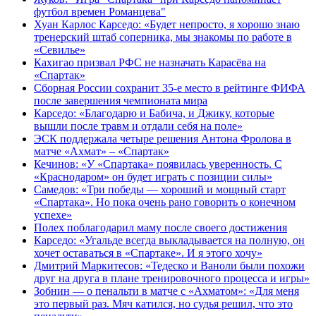
футбол времен Романцева"
Хуан Карлос Карседо: «Будет непросто, я хорошо знаю
тренерский штаб соперника, мы знакомы по работе в
«Севилье»
Кахигао призвал РФС не назначать Карасёва на
«Спартак»
Сборная России сохранит 35-е место в рейтинге ФИФА
после завершения чемпионата мира
Карседо: «Благодарю и Бабича, и Джику, которые
вышли после травм и отдали себя на поле»
ЭСК поддержала четыре решения Антона Фролова в
матче «Ахмат» – «Спартак»
Кечинов: «У «Спартака» появилась уверенность. С
«Краснодаром» он будет играть с позиции силы»
Самедов: «Три победы — хороший и мощный старт
«Спартака». Но пока очень рано говорить о конечном
успехе»
Полех поблагодарил маму после своего достижения
Карседо: «Угальде всегда выкладывается на полную, он
хочет оставаться в «Спартаке». И я этого хочу»
Дмитрий Маркитесов: «Тедеско и Ваноли были похожи
друг на друга в плане тренировочного процесса и игры»
Зобнин — о пенальти в матче с «Ахматом»: «Для меня
это первый раз. Мяч катился, но судья решил, что это