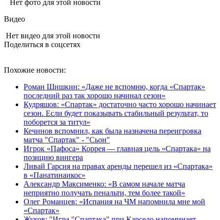
Нет фото для этой новости
Видео
Нет видео для этой новости
Поделиться в соцсетях
Похожие новости:
Роман Шишкин: «Даже не вспомню, когда «Спартак»
последний раз так хорошо начинал сезон»
Кудряшов: «Спартак» достаточно часто хорошо начинает
сезон. Если будет показывать стабильный результат, то
поборется за титул»
Кечинов вспомнил, как была назначена переигровка
матча "Спартак" - "Сьон"
Игрок «Пафоса» Коррея — главная цель «Спартака» на
позицию вингера
Ливай Гарсия на правах аренды перешел из «Спартака»
в «Панатинаикос»
Александр Максименко: «В самом начале матча
неприятно получать пенальти, тем более такой»
Олег Романцев: «Испания на ЧМ напомнила мне мой
«Спартак»
Жуков: "Игра "Спартака" при Карседо напоминает