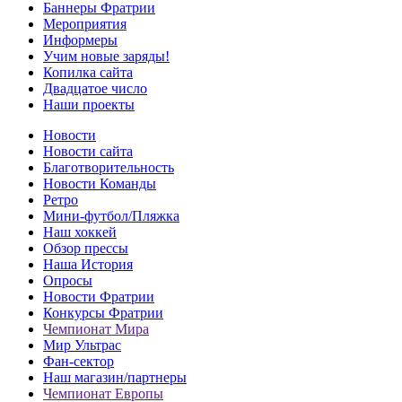
Баннеры Фратрии
Мероприятия
Информеры
Учим новые заряды!
Копилка сайта
Двадцатое число
Наши проекты
Новости
Новости сайта
Благотворительность
Новости Команды
Ретро
Мини-футбол/Пляжка
Наш хоккей
Обзор прессы
Наша История
Опросы
Новости Фратрии
Конкурсы Фратрии
Чемпионат Мира
Мир Ультрас
Фан-cектор
Наш магазин/партнеры
Чемпионат Европы