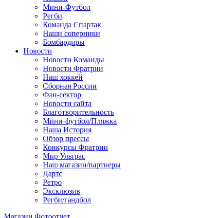
Мини-Футбол
Регби
Команда Спартак
Наши соперники
Бомбардиры
Новости
Новости Команды
Новости Фратрии
Наш хоккей
Сборная России
Фан-cектор
Новости сайта
Благотворительность
Мини-футбол/Пляжка
Наша История
Обзор прессы
Конкурсы Фратрии
Мир Ультрас
Наш магазин/партнеры
Дартс
Ретро
Эксклюзив
Регби/гандбол
Магазин
Фотоотчет