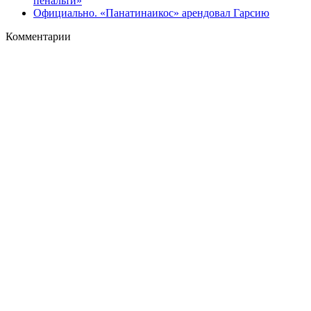
пенальти»
Официально. «Панатинаикос» арендовал Гарсию
Комментарии