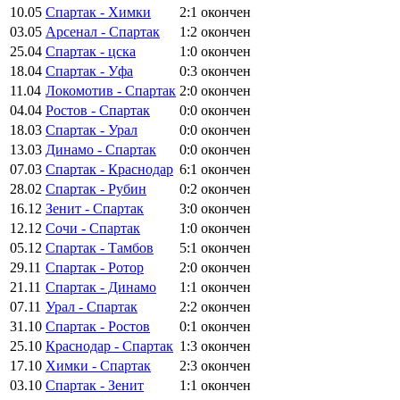
10.05
Спартак - Химки
2:1
окончен
03.05
Арсенал - Спартак
1:2
окончен
25.04
Спартак - цска
1:0
окончен
18.04
Спартак - Уфа
0:3
окончен
11.04
Локомотив - Спартак
2:0
окончен
04.04
Ростов - Спартак
0:0
окончен
18.03
Спартак - Урал
0:0
окончен
13.03
Динамо - Спартак
0:0
окончен
07.03
Спартак - Краснодар
6:1
окончен
28.02
Спартак - Рубин
0:2
окончен
16.12
Зенит - Спартак
3:0
окончен
12.12
Сочи - Спартак
1:0
окончен
05.12
Спартак - Тамбов
5:1
окончен
29.11
Спартак - Ротор
2:0
окончен
21.11
Спартак - Динамо
1:1
окончен
07.11
Урал - Спартак
2:2
окончен
31.10
Спартак - Ростов
0:1
окончен
25.10
Краснодар - Спартак
1:3
окончен
17.10
Химки - Спартак
2:3
окончен
03.10
Спартак - Зенит
1:1
окончен