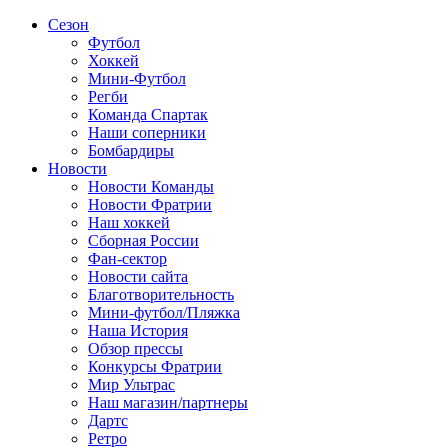
Сезон
Футбол
Хоккей
Мини-Футбол
Регби
Команда Спартак
Наши соперники
Бомбардиры
Новости
Новости Команды
Новости Фратрии
Наш хоккей
Сборная России
Фан-cектор
Новости сайта
Благотворительность
Мини-футбол/Пляжка
Наша История
Обзор прессы
Конкурсы Фратрии
Мир Ультрас
Наш магазин/партнеры
Дартс
Ретро