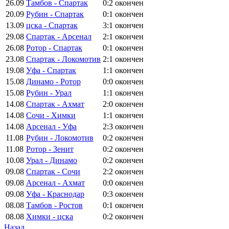
26.09
Тамбов - Спартак
0:2
окончен
20.09
Рубин - Спартак
0:1
окончен
13.09
цска - Спартак
3:1
окончен
29.08
Спартак - Арсенал
2:1
окончен
26.08
Ротор - Спартак
0:1
окончен
23.08
Спартак - Локомотив
2:1
окончен
19.08
Уфа - Спартак
1:1
окончен
15.08
Динамо - Ротор
0:0
окончен
15.08
Рубин - Урал
1:1
окончен
14.08
Спартак - Ахмат
2:0
окончен
14.08
Сочи - Химки
1:1
окончен
14.08
Арсенал - Уфа
2:3
окончен
11.08
Рубин - Локомотив
0:2
окончен
11.08
Ротор - Зенит
0:2
окончен
10.08
Урал - Динамо
0:2
окончен
09.08
Спартак - Сочи
2:2
окончен
09.08
Арсенал - Ахмат
0:0
окончен
09.08
Уфа - Краснодар
0:3
окончен
08.08
Тамбов - Ростов
0:1
окончен
08.08
Химки - цска
0:2
окончен
Назад