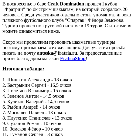
В воскресенье в баре
Craft Domination
прошел I кубок
"Фратрии" по быстрым шахматам, на который собралось 20
человек. Среди участников отдельно стоит упомянуть игрока
пляжного футбольного клуба "Спартак" Фёдора Земскова.
Турнир прошел по круговой системе в 19 туров. С итогами вы
можете ознакомиться ниже.
Скоро мы продолжим проводить шахматные турниры,
поэтому приглашаем всех желающих. Для участия просьба
писать на почту
antoska@fratria.ru
. За предоставленные
призы благодарим магазин
FratriaShop
!
Итоговая таблица:
1. Шишкин Александр - 18 очков
2. Бастрыкин Сергей - 16,5 очков
3. Полетаев Владимир - 15 очков
4. Зеленов Антон - 14,5 очков
5. Куликов Валерий - 14,5 очков
6. Рыбин Андрей - 14 очков
7. Москалев Паввел - 13 очков
8. Плутенко Станислав - 13 очков
9. Суханов Роман - 10 очков
10. Земсков Фёдор - 10 очков
11. Туманов Сергей - 8 очков