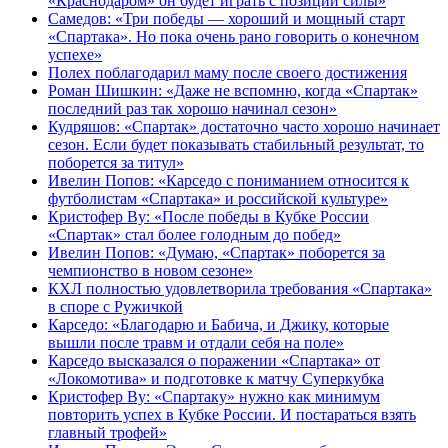
«Краснодаром» он будет играть с позиции силы»
Самедов: «Три победы — хороший и мощный старт
«Спартака». Но пока очень рано говорить о конечном
успехе»
Полех поблагодарил маму после своего достижения
Роман Шишкин: «Даже не вспомню, когда «Спартак»
последний раз так хорошо начинал сезон»
Кудряшов: «Спартак» достаточно часто хорошо начинает
сезон. Если будет показывать стабильный результат, то
поборется за титул»
Ивелин Попов: «Карседо с пониманием относится к
футболистам «Спартака» и российской культуре»
Кристофер Ву: «После победы в Кубке России
«Спартак» стал более голодным до побед»
Ивелин Попов: «Думаю, «Спартак» поборется за
чемпионство в новом сезоне»
КХЛ полностью удовлетворила требования «Спартака»
в споре с Ружичкой
Карседо: «Благодарю и Бабича, и Джику, которые
вышли после травм и отдали себя на поле»
Карседо высказался о поражении «Спартака» от
«Локомотива» и подготовке к матчу Суперкубка
Кристофер Ву: «Спартаку» нужно как минимум
повторить успех в Кубке России. И постараться взять
главный трофей»