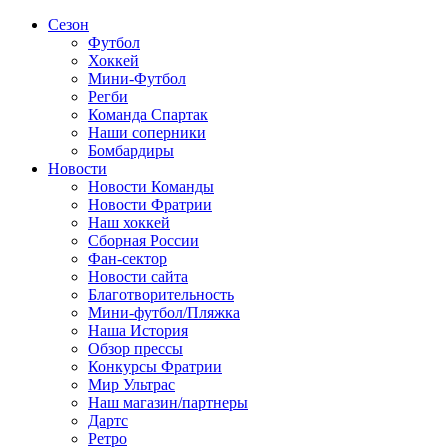
Сезон
Футбол
Хоккей
Мини-Футбол
Регби
Команда Спартак
Наши соперники
Бомбардиры
Новости
Новости Команды
Новости Фратрии
Наш хоккей
Сборная России
Фан-cектор
Новости сайта
Благотворительность
Мини-футбол/Пляжка
Наша История
Обзор прессы
Конкурсы Фратрии
Мир Ультрас
Наш магазин/партнеры
Дартс
Ретро