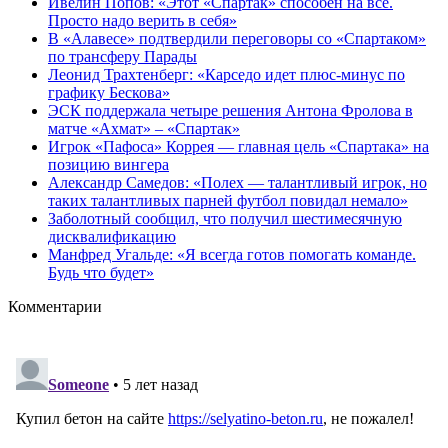
Ивелин Попов: «Этот «Спартак» способен на все.
Просто надо верить в себя»
В «Алавесе» подтвердили переговоры со «Спартаком»
по трансферу Парады
Леонид Трахтенберг: «Карседо идет плюс-минус по
графику Бескова»
ЭСК поддержала четыре решения Антона Фролова в
матче «Ахмат» – «Спартак»
Игрок «Пафоса» Коррея — главная цель «Спартака» на
позицию вингера
Александр Самедов: «Полех — талантливый игрок, но
таких талантливых парней футбол повидал немало»
Заболотный сообщил, что получил шестимесячную
дисквалификацию
Манфред Угальде: «Я всегда готов помогать команде.
Будь что будет»
Комментарии