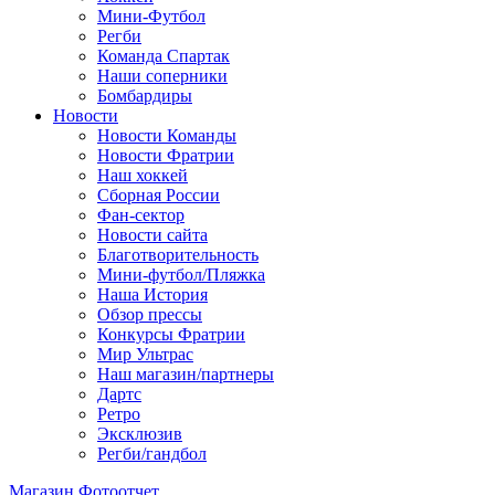
Мини-Футбол
Регби
Команда Спартак
Наши соперники
Бомбардиры
Новости
Новости Команды
Новости Фратрии
Наш хоккей
Сборная России
Фан-cектор
Новости сайта
Благотворительность
Мини-футбол/Пляжка
Наша История
Обзор прессы
Конкурсы Фратрии
Мир Ультрас
Наш магазин/партнеры
Дартс
Ретро
Эксклюзив
Регби/гандбол
Магазин
Фотоотчет