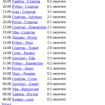
26.09
Тамбов - Спартак
0:2
окончен
20.09
Рубин - Спартак
0:1
окончен
13.09
цска - Спартак
3:1
окончен
29.08
Спартак - Арсенал
2:1
окончен
26.08
Ротор - Спартак
0:1
окончен
23.08
Спартак - Локомотив
2:1
окончен
19.08
Уфа - Спартак
1:1
окончен
15.08
Динамо - Ротор
0:0
окончен
15.08
Рубин - Урал
1:1
окончен
14.08
Спартак - Ахмат
2:0
окончен
14.08
Сочи - Химки
1:1
окончен
14.08
Арсенал - Уфа
2:3
окончен
11.08
Рубин - Локомотив
0:2
окончен
11.08
Ротор - Зенит
0:2
окончен
10.08
Урал - Динамо
0:2
окончен
09.08
Спартак - Сочи
2:2
окончен
09.08
Арсенал - Ахмат
0:0
окончен
09.08
Уфа - Краснодар
0:3
окончен
08.08
Тамбов - Ростов
0:1
окончен
08.08
Химки - цска
0:2
окончен
Назад