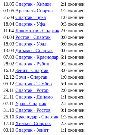
10.05
Спартак - Химки
2:1
окончен
03.05
Арсенал - Спартак
1:2
окончен
25.04
Спартак - цска
1:0
окончен
18.04
Спартак - Уфа
0:3
окончен
11.04
Локомотив - Спартак
2:0
окончен
04.04
Ростов - Спартак
0:0
окончен
18.03
Спартак - Урал
0:0
окончен
13.03
Динамо - Спартак
0:0
окончен
07.03
Спартак - Краснодар
6:1
окончен
28.02
Спартак - Рубин
0:2
окончен
16.12
Зенит - Спартак
3:0
окончен
12.12
Сочи - Спартак
1:0
окончен
05.12
Спартак - Тамбов
5:1
окончен
29.11
Спартак - Ротор
2:0
окончен
21.11
Спартак - Динамо
1:1
окончен
07.11
Урал - Спартак
2:2
окончен
31.10
Спартак - Ростов
0:1
окончен
25.10
Краснодар - Спартак
1:3
окончен
17.10
Химки - Спартак
2:3
окончен
03.10
Спартак - Зенит
1:1
окончен