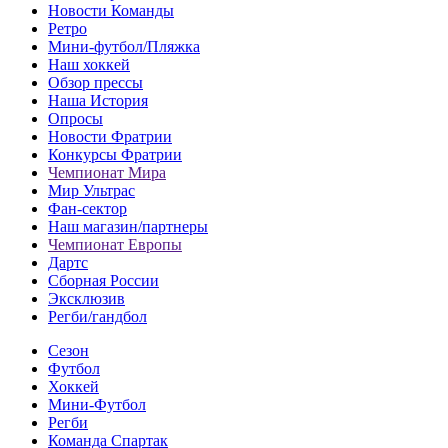
Новости Команды
Ретро
Мини-футбол/Пляжка
Наш хоккей
Обзор прессы
Наша История
Опросы
Новости Фратрии
Конкурсы Фратрии
Чемпионат Мира
Мир Ультрас
Фан-cектор
Наш магазин/партнеры
Чемпионат Европы
Дартс
Сборная России
Эксклюзив
Регби/гандбол
Сезон
Футбол
Хоккей
Мини-Футбол
Регби
Команда Спартак