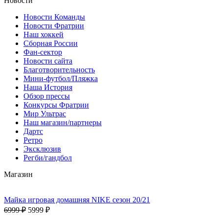
Новости
Новости Команды
Новости Фратрии
Наш хоккей
Сборная России
Фан-cектор
Новости сайта
Благотворительность
Мини-футбол/Пляжка
Наша История
Обзор прессы
Конкурсы Фратрии
Мир Ультрас
Наш магазин/партнеры
Дартс
Ретро
Эксклюзив
Регби/гандбол
Магазин
Майка игровая домашняя NIKE сезон 20/21
6999 ₽
5999 ₽