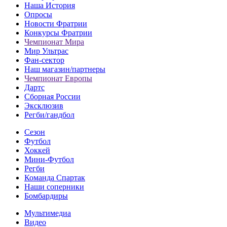
Наша История
Опросы
Новости Фратрии
Конкурсы Фратрии
Чемпионат Мира
Мир Ультрас
Фан-cектор
Наш магазин/партнеры
Чемпионат Европы
Дартс
Сборная России
Эксклюзив
Регби/гандбол
Сезон
Футбол
Хоккей
Мини-Футбол
Регби
Команда Спартак
Наши соперники
Бомбардиры
Мультимедиа
Видео