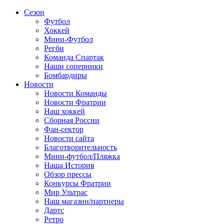
Сезон
Футбол
Хоккей
Мини-Футбол
Регби
Команда Спартак
Наши соперники
Бомбардиры
Новости
Новости Команды
Новости Фратрии
Наш хоккей
Сборная России
Фан-cектор
Новости сайта
Благотворительность
Мини-футбол/Пляжка
Наша История
Обзор прессы
Конкурсы Фратрии
Мир Ультрас
Наш магазин/партнеры
Дартс
Ретро