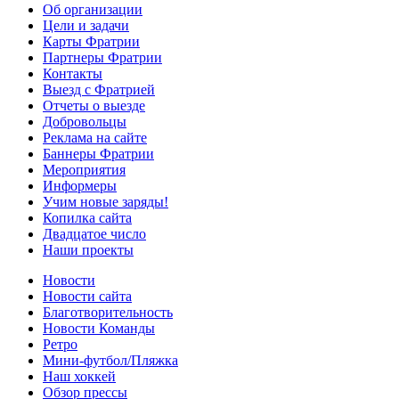
Об организации
Цели и задачи
Карты Фратрии
Партнеры Фратрии
Контакты
Выезд с Фратрией
Отчеты о выезде
Добровольцы
Реклама на сайте
Баннеры Фратрии
Мероприятия
Информеры
Учим новые заряды!
Копилка сайта
Двадцатое число
Наши проекты
Новости
Новости сайта
Благотворительность
Новости Команды
Ретро
Мини-футбол/Пляжка
Наш хоккей
Обзор прессы