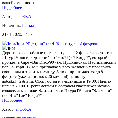
вашей активности!
Подробнее
Автор:
antoSKA
Источник:
fratria.ru
21.01.2020, 14:53
Лига "Фратрии" по ЧГК. 3-й тур - 12 февраля
Дорогие красно-белые интеллектуалы! 12 февраля состоится
III тур IV лиги "Фратрии" по "Что? Где? Когда?", который
пройдет в баре «Bar Disco'90» (м. Пушкинская, Настасьинский
пер., 4, корп. 1). Мы приглашаем всех желающих проверить
свои силы и заявить команду. Заявки принимаются до 8
февраля (уже записалось 26 команд!) на почту
antoska@fratria.ru. Сбор гостей и участников в 19:00. Начало
игры в 20.00. С регламентом и составом участников можно
ознакомиться ниже. Фотоотчет со II тура IV лиги "Фратрии"
по "Что? Где? Когда?"
Подробнее
Автор:
antoSKA