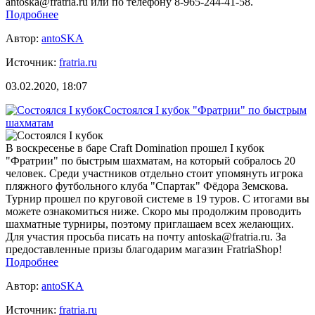
antoska@fratria.ru или по телефону 8-965-244-41-58.
Подробнее
Автор:
antoSKA
Источник:
fratria.ru
03.02.2020, 18:07
Состоялся I кубок "Фратрии" по быстрым
шахматам
В воскресенье в баре Craft Domination прошел I кубок
"Фратрии" по быстрым шахматам, на который собралось 20
человек. Среди участников отдельно стоит упомянуть игрока
пляжного футбольного клуба "Спартак" Фёдора Земскова.
Турнир прошел по круговой системе в 19 туров. С итогами вы
можете ознакомиться ниже. Скоро мы продолжим проводить
шахматные турниры, поэтому приглашаем всех желающих.
Для участия просьба писать на почту antoska@fratria.ru. За
предоставленные призы благодарим магазин FratriaShop!
Подробнее
Автор:
antoSKA
Источник:
fratria.ru