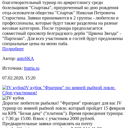
благотворительный турнир по армрестлингу среди
болельщиков "Спартака", приуроченный ко дню рождения
отца-основателя общества "Спартак" Николая Петровича
Старостина. Заявки принимаются в 2 группы - любители и
профессионалы, которые будут также разделены на разные
весовые категории. После турнира предполагается
совместный просмотр белградского дерби "Црвена Звезда" -
"Партизан". Для всех участников и гостей будут предложены
специальные цены на меню паба.
Подробнее
Автор:
antoSKA
Источник:
fratria.ru
07.02.2020, 15:20
IV кубок "Фратрии" по зимней рыбной ловле.
Сбор участников!
Дорогие любители рыбалки! "Фратрия" проводит для вас IV
турнир по зимней рыбной ловле, который пройдет 15 февраля
на КРХ "Белая дача" ("платник"). Время проведения турнира:
с 7:30 до 15:00. Взнос с участника 2000 рублей.
Предварительные заявки отправлять на почту