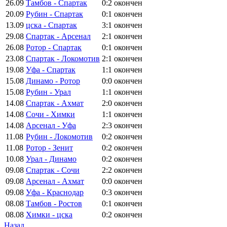
26.09
Тамбов - Спартак
0:2
окончен
20.09
Рубин - Спартак
0:1
окончен
13.09
цска - Спартак
3:1
окончен
29.08
Спартак - Арсенал
2:1
окончен
26.08
Ротор - Спартак
0:1
окончен
23.08
Спартак - Локомотив
2:1
окончен
19.08
Уфа - Спартак
1:1
окончен
15.08
Динамо - Ротор
0:0
окончен
15.08
Рубин - Урал
1:1
окончен
14.08
Спартак - Ахмат
2:0
окончен
14.08
Сочи - Химки
1:1
окончен
14.08
Арсенал - Уфа
2:3
окончен
11.08
Рубин - Локомотив
0:2
окончен
11.08
Ротор - Зенит
0:2
окончен
10.08
Урал - Динамо
0:2
окончен
09.08
Спартак - Сочи
2:2
окончен
09.08
Арсенал - Ахмат
0:0
окончен
09.08
Уфа - Краснодар
0:3
окончен
08.08
Тамбов - Ростов
0:1
окончен
08.08
Химки - цска
0:2
окончен
Назад