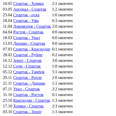
10.05
Спартак - Химки
2:1
окончен
03.05
Арсенал - Спартак
1:2
окончен
25.04
Спартак - цска
1:0
окончен
18.04
Спартак - Уфа
0:3
окончен
11.04
Локомотив - Спартак
2:0
окончен
04.04
Ростов - Спартак
0:0
окончен
18.03
Спартак - Урал
0:0
окончен
13.03
Динамо - Спартак
0:0
окончен
07.03
Спартак - Краснодар
6:1
окончен
28.02
Спартак - Рубин
0:2
окончен
16.12
Зенит - Спартак
3:0
окончен
12.12
Сочи - Спартак
1:0
окончен
05.12
Спартак - Тамбов
5:1
окончен
29.11
Спартак - Ротор
2:0
окончен
21.11
Спартак - Динамо
1:1
окончен
07.11
Урал - Спартак
2:2
окончен
31.10
Спартак - Ростов
0:1
окончен
25.10
Краснодар - Спартак
1:3
окончен
17.10
Химки - Спартак
2:3
окончен
03.10
Спартак - Зенит
1:1
окончен