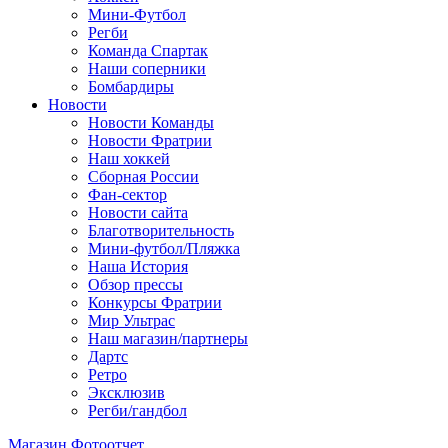
Мини-Футбол
Регби
Команда Спартак
Наши соперники
Бомбардиры
Новости
Новости Команды
Новости Фратрии
Наш хоккей
Сборная России
Фан-cектор
Новости сайта
Благотворительность
Мини-футбол/Пляжка
Наша История
Обзор прессы
Конкурсы Фратрии
Мир Ультрас
Наш магазин/партнеры
Дартс
Ретро
Эксклюзив
Регби/гандбол
Магазин
Фотоотчет