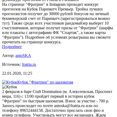
На странице "Фратрии" в Instagram проходит конкурс
прогнозов на Кубок Париматч Премьер. Тройка лучших
прогнозистов получит до 30000 рублей бонусов на личный
букмекерский счет от Париматч (зарегистрироваться можно
тут). Также среди всех участников рандомайзер выберет 10
счастливчиков, которые получат призы от "Фратрии" (шарфы
или плакаты с автографами ФК "Спартак", а также карты
"Фратрии"). Подробнее об условиях розыгрыша вы сможете
прочитать на странице конкурса.
Подробнее
Автор:
antoSKA
Источник:
fratria.ru
22.01.2020, 11:25
Кубок "Фратрии" по шахматам
2 февраля в баре Craft Domination (м. Алексеевская, Проспект
мира, 116) с 13:00 пройдет первый в истории кубок
"Фратрии" по быстрым шахматам. Взнос за участие - 700 р.
Запись происходит по почте antoska@fratria.ru или по
телефону 89652444158. Достаточно прислать свои фио и
номер телефона. Участвовать могут все желающих. Ждем