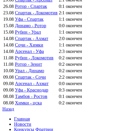
26.08
Ротор - Спартак
0:1
окончен
23.08
Спартак - Локомотив
2:1
окончен
19.08
Уфа - Спартак
1:1
окончен
15.08
Динамо - Ротор
0:0
окончен
15.08
Рубин - Урал
1:1
окончен
14.08
Спартак - Ахмат
2:0
окончен
14.08
Сочи - Химки
1:1
окончен
14.08
Арсенал - Уфа
2:3
окончен
11.08
Рубин - Локомотив
0:2
окончен
11.08
Ротор - Зенит
0:2
окончен
10.08
Урал - Динамо
0:2
окончен
09.08
Спартак - Сочи
2:2
окончен
09.08
Арсенал - Ахмат
0:0
окончен
09.08
Уфа - Краснодар
0:3
окончен
08.08
Тамбов - Ростов
0:1
окончен
08.08
Химки - цска
0:2
окончен
Назад
Главная
Новости
Конкурсы Фратрии