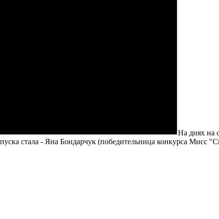
На днях на 
ска стала - Яна Бондарчук (победительница конкурса Мисс "Спа