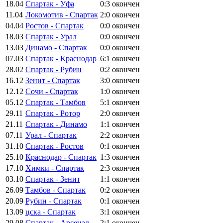
18.04
Спартак - Уфа
0:3
окончен
11.04
Локомотив - Спартак
2:0
окончен
04.04
Ростов - Спартак
0:0
окончен
18.03
Спартак - Урал
0:0
окончен
13.03
Динамо - Спартак
0:0
окончен
07.03
Спартак - Краснодар
6:1
окончен
28.02
Спартак - Рубин
0:2
окончен
16.12
Зенит - Спартак
3:0
окончен
12.12
Сочи - Спартак
1:0
окончен
05.12
Спартак - Тамбов
5:1
окончен
29.11
Спартак - Ротор
2:0
окончен
21.11
Спартак - Динамо
1:1
окончен
07.11
Урал - Спартак
2:2
окончен
31.10
Спартак - Ростов
0:1
окончен
25.10
Краснодар - Спартак
1:3
окончен
17.10
Химки - Спартак
2:3
окончен
03.10
Спартак - Зенит
1:1
окончен
26.09
Тамбов - Спартак
0:2
окончен
20.09
Рубин - Спартак
0:1
окончен
13.09
цска - Спартак
3:1
окончен
29.08
Спартак - Арсенал
2:1
окончен