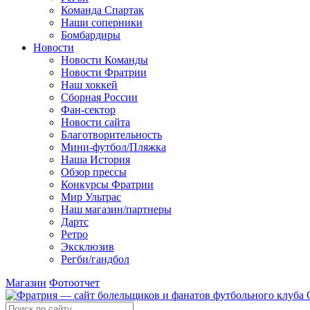
Команда Спартак
Наши соперники
Бомбардиры
Новости
Новости Команды
Новости Фратрии
Наш хоккей
Сборная России
Фан-cектор
Новости сайта
Благотворительность
Мини-футбол/Пляжка
Наша История
Обзор прессы
Конкурсы Фратрии
Мир Ультрас
Наш магазин/партнеры
Дартс
Ретро
Эксклюзив
Регби/гандбол
Магазин
Фотоотчет