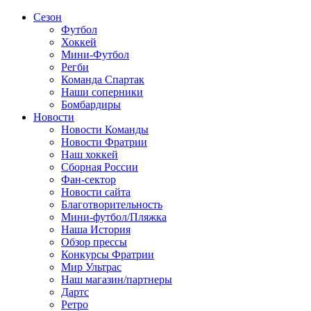
Сезон
Футбол
Хоккей
Мини-Футбол
Регби
Команда Спартак
Наши соперники
Бомбардиры
Новости
Новости Команды
Новости Фратрии
Наш хоккей
Сборная России
Фан-cектор
Новости сайта
Благотворительность
Мини-футбол/Пляжка
Наша История
Обзор прессы
Конкурсы Фратрии
Мир Ультрас
Наш магазин/партнеры
Дартс
Ретро