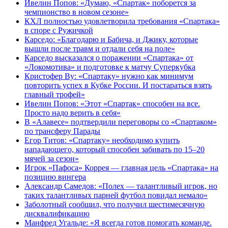
Ивелин Попов: «Думаю, «Спартак» поборется за
чемпионство в новом сезоне»
КХЛ полностью удовлетворила требования «Спартака»
в споре с Ружичкой
Карседо: «Благодарю и Бабича, и Джику, которые
вышли после травм и отдали себя на поле»
Карседо высказался о поражении «Спартака» от
«Локомотива» и подготовке к матчу Суперкубка
Кристофер Ву: «Спартаку» нужно как минимум
повторить успех в Кубке России. И постараться взять
главный трофей»
Ивелин Попов: «Этот «Спартак» способен на все.
Просто надо верить в себя»
В «Алавесе» подтвердили переговоры со «Спартаком»
по трансферу Парады
Егор Титов: «Спартаку» необходимо купить
нападающего, который способен забивать по 15–20
мячей за сезон»
Игрок «Пафоса» Коррея — главная цель «Спартака» на
позицию вингера
Александр Самедов: «Полех — талантливый игрок, но
таких талантливых парней футбол повидал немало»
Заболотный сообщил, что получил шестимесячную
дисквалификацию
Манфред Угальде: «Я всегда готов помогать команде.