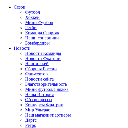
Сезон
Футбол
Хоккей
Мини-Футбол
Регби
Команда Спартак
Наши соперники
Бомбардиры
Новости
Новости Команды
Новости Фратрии
Наш хоккей
Сборная России
Фан-cектор
Новости сайта
Благотворительность
Мини-футбол/Пляжка
Наша История
Обзор прессы
Конкурсы Фратрии
Мир Ультрас
Наш магазин/партнеры
Дартс
Ретро