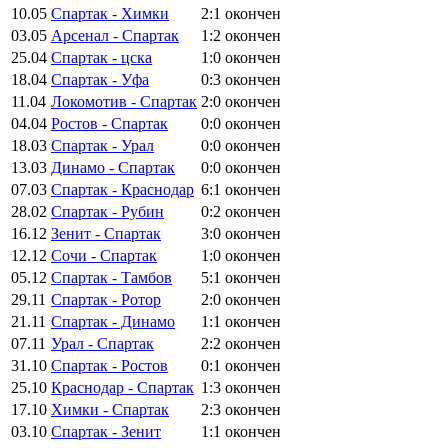
10.05
Спартак - Химки
2:1
окончен
03.05
Арсенал - Спартак
1:2
окончен
25.04
Спартак - цска
1:0
окончен
18.04
Спартак - Уфа
0:3
окончен
11.04
Локомотив - Спартак
2:0
окончен
04.04
Ростов - Спартак
0:0
окончен
18.03
Спартак - Урал
0:0
окончен
13.03
Динамо - Спартак
0:0
окончен
07.03
Спартак - Краснодар
6:1
окончен
28.02
Спартак - Рубин
0:2
окончен
16.12
Зенит - Спартак
3:0
окончен
12.12
Сочи - Спартак
1:0
окончен
05.12
Спартак - Тамбов
5:1
окончен
29.11
Спартак - Ротор
2:0
окончен
21.11
Спартак - Динамо
1:1
окончен
07.11
Урал - Спартак
2:2
окончен
31.10
Спартак - Ростов
0:1
окончен
25.10
Краснодар - Спартак
1:3
окончен
17.10
Химки - Спартак
2:3
окончен
03.10
Спартак - Зенит
1:1
окончен