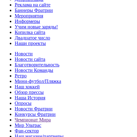
Реклама на сайте
Баннеры Фратрии
Мероприятия
Информеры
Учим новые заряды!
Копилка сайта
Двадцатое число
Наши проекты
Новости
Новости сайта
Благотворительность
Новости Команды
Ретро
Мини-футбол/Пляжка
Наш хоккей
Обзор прессы
Наша История
Опросы
Новости Фратрии
Конкурсы Фратрии
Чемпионат Мира
Мир Ультрас
Фан-cектор
Наш магазин/партнеры