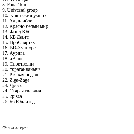
8. Fanat1k.ru
9. Universal group
10.Тушинский умник
11. Алупсибло
12. Красно-белый мир
13. Фонд КБС
14. КБ Дартс
15. ПроСпартак
16. ВВ-Хуниорс
17. Аурига
18. иВаще
19. Спортволна
20. #брагаиваныча
21. Ржавая педаль
22. Ziga-Zaga
23. Дрофа
24. Старая гвардия
25. 2pizza
26. Б6 Юнайтед
Фотогалерея