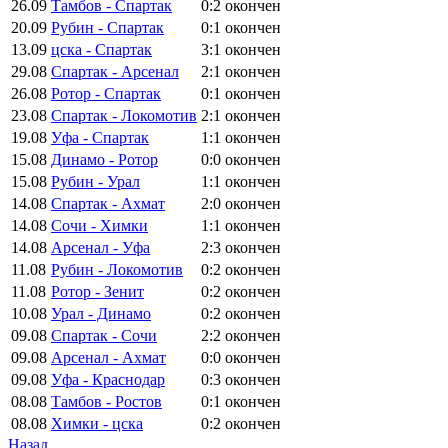
26.09
Тамбов - Спартак
0:2
окончен
20.09
Рубин - Спартак
0:1
окончен
13.09
цска - Спартак
3:1
окончен
29.08
Спартак - Арсенал
2:1
окончен
26.08
Ротор - Спартак
0:1
окончен
23.08
Спартак - Локомотив
2:1
окончен
19.08
Уфа - Спартак
1:1
окончен
15.08
Динамо - Ротор
0:0
окончен
15.08
Рубин - Урал
1:1
окончен
14.08
Спартак - Ахмат
2:0
окончен
14.08
Сочи - Химки
1:1
окончен
14.08
Арсенал - Уфа
2:3
окончен
11.08
Рубин - Локомотив
0:2
окончен
11.08
Ротор - Зенит
0:2
окончен
10.08
Урал - Динамо
0:2
окончен
09.08
Спартак - Сочи
2:2
окончен
09.08
Арсенал - Ахмат
0:0
окончен
09.08
Уфа - Краснодар
0:3
окончен
08.08
Тамбов - Ростов
0:1
окончен
08.08
Химки - цска
0:2
окончен
Назад