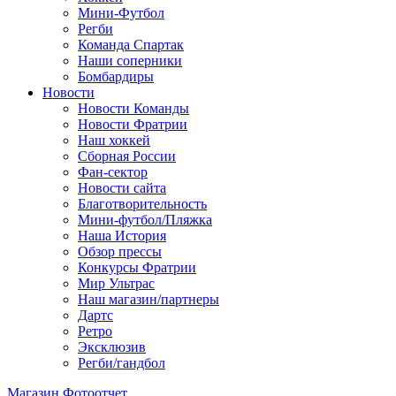
Мини-Футбол
Регби
Команда Спартак
Наши соперники
Бомбардиры
Новости
Новости Команды
Новости Фратрии
Наш хоккей
Сборная России
Фан-cектор
Новости сайта
Благотворительность
Мини-футбол/Пляжка
Наша История
Обзор прессы
Конкурсы Фратрии
Мир Ультрас
Наш магазин/партнеры
Дартс
Ретро
Эксклюзив
Регби/гандбол
Магазин
Фотоотчет