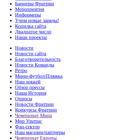
Баннеры Фратрии
Мероприятия
Информеры
Учим новые заряды!
Копилка сайта
Двадцатое число
Наши проекты
Новости
Новости сайта
Благотворительность
Новости Команды
Ретро
Мини-футбол/Пляжка
Наш хоккей
Обзор прессы
Наша История
Опросы
Новости Фратрии
Конкурсы Фратрии
Чемпионат Мира
Мир Ультрас
Фан-cектор
Наш магазин/партнеры
Чемпионат Европы