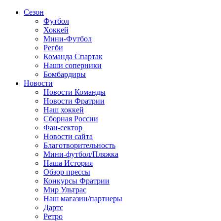
Сезон
Футбол
Хоккей
Мини-Футбол
Регби
Команда Спартак
Наши соперники
Бомбардиры
Новости
Новости Команды
Новости Фратрии
Наш хоккей
Сборная России
Фан-cектор
Новости сайта
Благотворительность
Мини-футбол/Пляжка
Наша История
Обзор прессы
Конкурсы Фратрии
Мир Ультрас
Наш магазин/партнеры
Дартс
Ретро