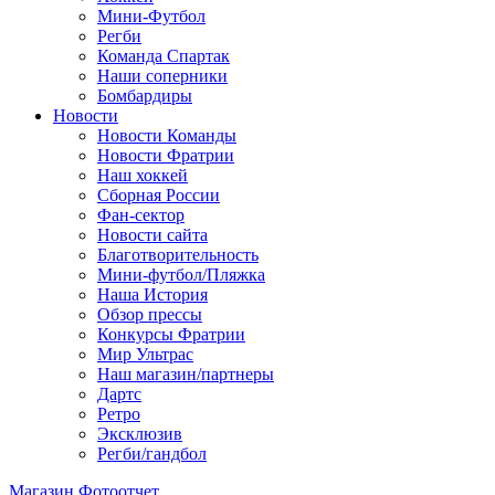
Мини-Футбол
Регби
Команда Спартак
Наши соперники
Бомбардиры
Новости
Новости Команды
Новости Фратрии
Наш хоккей
Сборная России
Фан-cектор
Новости сайта
Благотворительность
Мини-футбол/Пляжка
Наша История
Обзор прессы
Конкурсы Фратрии
Мир Ультрас
Наш магазин/партнеры
Дартс
Ретро
Эксклюзив
Регби/гандбол
Магазин
Фотоотчет