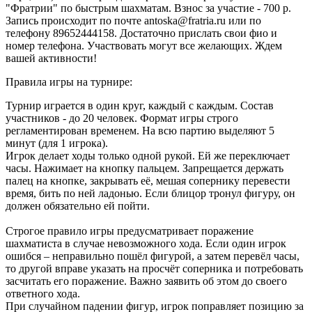
"Фратрии" по быстрым шахматам. Взнос за участие - 700 р.
Запись происходит по почте antoska@fratria.ru или по
телефону 89652444158. Достаточно прислать свои фио и
номер телефона. Участвовать могут все желающих. Ждем
вашей активности!
Правила игры на турнире:
Турнир играется в один круг, каждый с каждым. Состав
участников - до 20 человек. Формат игры строго
регламентирован временем. На всю партию выделяют 5
минут (для 1 игрока).
Игрок делает ходы только одной рукой. Ей же переключает
часы. Нажимает на кнопку пальцем. Запрещается держать
палец на кнопке, закрывать её, мешая сопернику перевести
время, бить по ней ладонью. Если блицор тронул фигуру, он
должен обязательно ей пойти.
Строгое правило игры предусматривает поражение
шахматиста в случае невозможного хода. Если один игрок
ошибся – неправильно пошёл фигурой, а затем перевёл часы,
то другой вправе указать на просчёт соперника и потребовать
засчитать его поражение. Важно заявить об этом до своего
ответного хода.
При случайном падении фигур, игрок поправляет позицию за