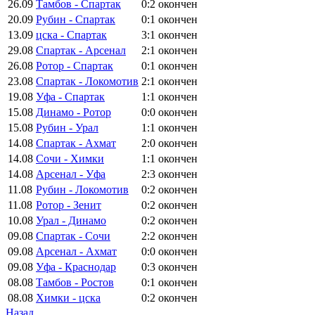
26.09
Тамбов - Спартак
0:2
окончен
20.09
Рубин - Спартак
0:1
окончен
13.09
цска - Спартак
3:1
окончен
29.08
Спартак - Арсенал
2:1
окончен
26.08
Ротор - Спартак
0:1
окончен
23.08
Спартак - Локомотив
2:1
окончен
19.08
Уфа - Спартак
1:1
окончен
15.08
Динамо - Ротор
0:0
окончен
15.08
Рубин - Урал
1:1
окончен
14.08
Спартак - Ахмат
2:0
окончен
14.08
Сочи - Химки
1:1
окончен
14.08
Арсенал - Уфа
2:3
окончен
11.08
Рубин - Локомотив
0:2
окончен
11.08
Ротор - Зенит
0:2
окончен
10.08
Урал - Динамо
0:2
окончен
09.08
Спартак - Сочи
2:2
окончен
09.08
Арсенал - Ахмат
0:0
окончен
09.08
Уфа - Краснодар
0:3
окончен
08.08
Тамбов - Ростов
0:1
окончен
08.08
Химки - цска
0:2
окончен
Назад