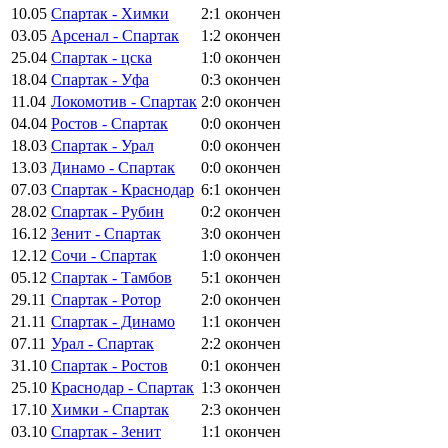
10.05
Спартак - Химки
2:1
окончен
03.05
Арсенал - Спартак
1:2
окончен
25.04
Спартак - цска
1:0
окончен
18.04
Спартак - Уфа
0:3
окончен
11.04
Локомотив - Спартак
2:0
окончен
04.04
Ростов - Спартак
0:0
окончен
18.03
Спартак - Урал
0:0
окончен
13.03
Динамо - Спартак
0:0
окончен
07.03
Спартак - Краснодар
6:1
окончен
28.02
Спартак - Рубин
0:2
окончен
16.12
Зенит - Спартак
3:0
окончен
12.12
Сочи - Спартак
1:0
окончен
05.12
Спартак - Тамбов
5:1
окончен
29.11
Спартак - Ротор
2:0
окончен
21.11
Спартак - Динамо
1:1
окончен
07.11
Урал - Спартак
2:2
окончен
31.10
Спартак - Ростов
0:1
окончен
25.10
Краснодар - Спартак
1:3
окончен
17.10
Химки - Спартак
2:3
окончен
03.10
Спартак - Зенит
1:1
окончен