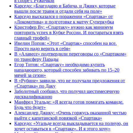
в споре с Ружичкой
Карседо: «Благодарю и Бабича, и Джику, которые
вышли после травм и отдали себя на поле»
Карседо высказался о поражении «Спартака» от
«Локомотива» и подготовке к матчу Суперкубка
Кристофер Ву: «Спартаку» нужно как минимум
повторить успех в Кубке России. И постараться взять
главный трофей»
Ивелин Попов: «Этот «Спартак» способен на все.
Просто надо верить в себя»
В «Алавесе» подтвердили переговоры со «Спартаком»
по трансферу Парады
Егор Титов: «Спартаку» необходимо купить
нападающего, который способен забивать по 15–20
мячей за сезон»
В «Рубине» заявили, что не получали предложения от
«Спартака» по Даку
Заболотный сообщил, что получил шестимесячную
дисквалификацию
Манфред Угальде: «Я всегда готов помогать команде.
Будь что будет»
Александер Джику: «Очень горжусь оказанной честью
выйти с капитанской повязкой «Спартака»
Карседо: «Угальде всегда выкладывается на полную, он
хочет оставаться в «Спартаке». И я этого хочу»