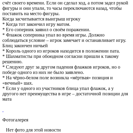
счёт своего времени. Если он сделал ход, а потом задел рукой
фигуры и они упали, то часы переключаются назад, чтобы
поставить на место фигуры.
Когда засчитывается выигрыш игроку
* Когда тот закончил игру матом.
* Его соперник заявил о своём поражении.
* Флажок соперника упал во время игры. Должно
соблюдаться условие – игрок замечает и останавливает игру.
Блиц закончен ничьей
* Король одного из игроков находится в положении пата.
* Шахматисты при обоюдном согласии пришли к такому
решению.
* Следуют друг за другом падения флажков игроков, но о
победе одного из них не было заявлено.
* На чёрно-белом поле возникла «мёртвая» позиция и
«вечный» шах.
* Если у одного из участников блица упал флажок, а у
другого нет преимущества в игре – достаточной позиции для
мата
Фотогалерея
Нет фото для этой новости