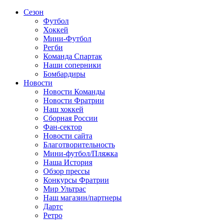
Сезон
Футбол
Хоккей
Мини-Футбол
Регби
Команда Спартак
Наши соперники
Бомбардиры
Новости
Новости Команды
Новости Фратрии
Наш хоккей
Сборная России
Фан-cектор
Новости сайта
Благотворительность
Мини-футбол/Пляжка
Наша История
Обзор прессы
Конкурсы Фратрии
Мир Ультрас
Наш магазин/партнеры
Дартс
Ретро