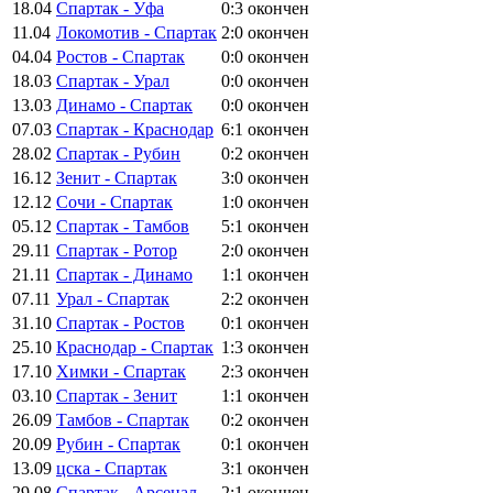
18.04
Спартак - Уфа
0:3
окончен
11.04
Локомотив - Спартак
2:0
окончен
04.04
Ростов - Спартак
0:0
окончен
18.03
Спартак - Урал
0:0
окончен
13.03
Динамо - Спартак
0:0
окончен
07.03
Спартак - Краснодар
6:1
окончен
28.02
Спартак - Рубин
0:2
окончен
16.12
Зенит - Спартак
3:0
окончен
12.12
Сочи - Спартак
1:0
окончен
05.12
Спартак - Тамбов
5:1
окончен
29.11
Спартак - Ротор
2:0
окончен
21.11
Спартак - Динамо
1:1
окончен
07.11
Урал - Спартак
2:2
окончен
31.10
Спартак - Ростов
0:1
окончен
25.10
Краснодар - Спартак
1:3
окончен
17.10
Химки - Спартак
2:3
окончен
03.10
Спартак - Зенит
1:1
окончен
26.09
Тамбов - Спартак
0:2
окончен
20.09
Рубин - Спартак
0:1
окончен
13.09
цска - Спартак
3:1
окончен
29.08
Спартак - Арсенал
2:1
окончен