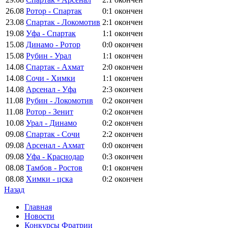
26.08
Ротор - Спартак
0:1
окончен
23.08
Спартак - Локомотив
2:1
окончен
19.08
Уфа - Спартак
1:1
окончен
15.08
Динамо - Ротор
0:0
окончен
15.08
Рубин - Урал
1:1
окончен
14.08
Спартак - Ахмат
2:0
окончен
14.08
Сочи - Химки
1:1
окончен
14.08
Арсенал - Уфа
2:3
окончен
11.08
Рубин - Локомотив
0:2
окончен
11.08
Ротор - Зенит
0:2
окончен
10.08
Урал - Динамо
0:2
окончен
09.08
Спартак - Сочи
2:2
окончен
09.08
Арсенал - Ахмат
0:0
окончен
09.08
Уфа - Краснодар
0:3
окончен
08.08
Тамбов - Ростов
0:1
окончен
08.08
Химки - цска
0:2
окончен
Назад
Главная
Новости
Конкурсы Фратрии