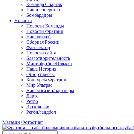
Команда Спартак
Наши соперники
Бомбардиры
Новости
Новости Команды
Новости Фратрии
Наш хоккей
Сборная России
Фан-cектор
Новости сайта
Благотворительность
Мини-футбол/Пляжка
Наша История
Обзор прессы
Конкурсы Фратрии
Мир Ультрас
Наш магазин/партнеры
Дартс
Ретро
Эксклюзив
Регби/гандбол
Магазин
Фотоотчет