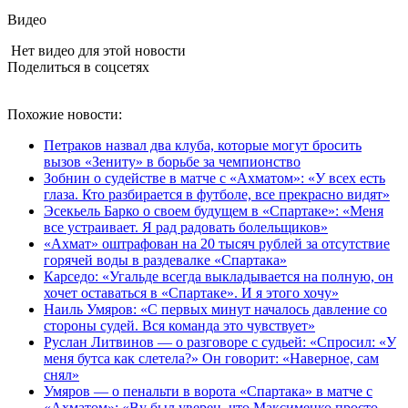
Видео
Нет видео для этой новости
Поделиться в соцсетях
Похожие новости:
Петраков назвал два клуба, которые могут бросить
вызов «Зениту» в борьбе за чемпионство
Зобнин о судействе в матче с «Ахматом»: «У всех есть
глаза. Кто разбирается в футболе, все прекрасно видят»
Эсекьель Барко о своем будущем в «Спартаке»: «Меня
все устраивает. Я рад радовать болельщиков»
«Ахмат» оштрафован на 20 тысяч рублей за отсутствие
горячей воды в раздевалке «Спартака»
Карседо: «Угальде всегда выкладывается на полную, он
хочет оставаться в «Спартаке». И я этого хочу»
Наиль Умяров: «С первых минут началось давление со
стороны судей. Вся команда это чувствует»
Руслан Литвинов — о разговоре с судьей: «Спросил: «У
меня бутса как слетела?» Он говорит: «Наверное, сам
снял»
Умяров — о пенальти в ворота «Спартака» в матче с
«Ахматом»: «Ву был уверен, что Максименко просто