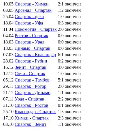
10.05
Спартак - Химки
2:1
окончен
03.05
Арсенал - Спартак
1:2
окончен
25.04
Спартак - цска
1:0
окончен
18.04
Спартак - Уфа
0:3
окончен
11.04
Локомотив - Спартак
2:0
окончен
04.04
Ростов - Спартак
0:0
окончен
18.03
Спартак - Урал
0:0
окончен
13.03
Динамо - Спартак
0:0
окончен
07.03
Спартак - Краснодар
6:1
окончен
28.02
Спартак - Рубин
0:2
окончен
16.12
Зенит - Спартак
3:0
окончен
12.12
Сочи - Спартак
1:0
окончен
05.12
Спартак - Тамбов
5:1
окончен
29.11
Спартак - Ротор
2:0
окончен
21.11
Спартак - Динамо
1:1
окончен
07.11
Урал - Спартак
2:2
окончен
31.10
Спартак - Ростов
0:1
окончен
25.10
Краснодар - Спартак
1:3
окончен
17.10
Химки - Спартак
2:3
окончен
03.10
Спартак - Зенит
1:1
окончен