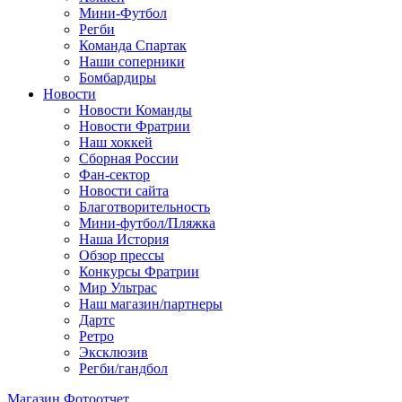
Мини-Футбол
Регби
Команда Спартак
Наши соперники
Бомбардиры
Новости
Новости Команды
Новости Фратрии
Наш хоккей
Сборная России
Фан-cектор
Новости сайта
Благотворительность
Мини-футбол/Пляжка
Наша История
Обзор прессы
Конкурсы Фратрии
Мир Ультрас
Наш магазин/партнеры
Дартс
Ретро
Эксклюзив
Регби/гандбол
Магазин
Фотоотчет