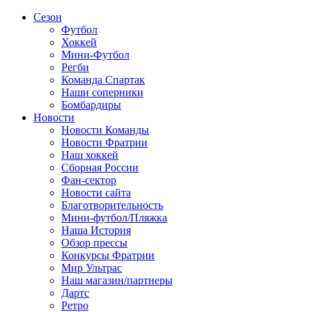
Сезон
Футбол
Хоккей
Мини-Футбол
Регби
Команда Спартак
Наши соперники
Бомбардиры
Новости
Новости Команды
Новости Фратрии
Наш хоккей
Сборная России
Фан-cектор
Новости сайта
Благотворительность
Мини-футбол/Пляжка
Наша История
Обзор прессы
Конкурсы Фратрии
Мир Ультрас
Наш магазин/партнеры
Дартс
Ретро