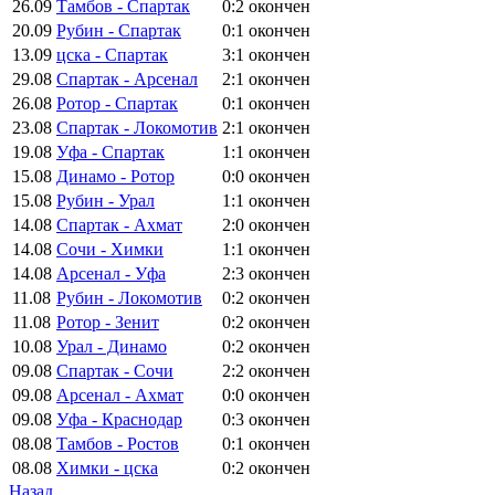
26.09
Тамбов - Спартак
0:2
окончен
20.09
Рубин - Спартак
0:1
окончен
13.09
цска - Спартак
3:1
окончен
29.08
Спартак - Арсенал
2:1
окончен
26.08
Ротор - Спартак
0:1
окончен
23.08
Спартак - Локомотив
2:1
окончен
19.08
Уфа - Спартак
1:1
окончен
15.08
Динамо - Ротор
0:0
окончен
15.08
Рубин - Урал
1:1
окончен
14.08
Спартак - Ахмат
2:0
окончен
14.08
Сочи - Химки
1:1
окончен
14.08
Арсенал - Уфа
2:3
окончен
11.08
Рубин - Локомотив
0:2
окончен
11.08
Ротор - Зенит
0:2
окончен
10.08
Урал - Динамо
0:2
окончен
09.08
Спартак - Сочи
2:2
окончен
09.08
Арсенал - Ахмат
0:0
окончен
09.08
Уфа - Краснодар
0:3
окончен
08.08
Тамбов - Ростов
0:1
окончен
08.08
Химки - цска
0:2
окончен
Назад