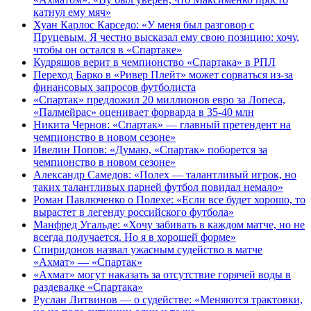
катнул ему мяч»
Хуан Карлос Карседо: «У меня был разговор с
Пруцевым. Я честно высказал ему свою позицию: хочу,
чтобы он остался в «Спартаке»
Кудряшов верит в чемпионство «Спартака» в РПЛ
Переход Барко в «Ривер Плейт» может сорваться из‑за
финансовых запросов футболиста
«Спартак» предложил 20 миллионов евро за Лопеса,
«Палмейрас» оценивает форварда в 35-40 млн
Никита Чернов: «Спартак» — главный претендент на
чемпионство в новом сезоне»
Ивелин Попов: «Думаю, «Спартак» поборется за
чемпионство в новом сезоне»
Александр Самедов: «Полех — талантливый игрок, но
таких талантливых парней футбол повидал немало»
Роман Павлюченко о Полехе: «Если все будет хорошо, то
вырастет в легенду российского футбола»
Манфред Угальде: «Хочу забивать в каждом матче, но не
всегда получается. Но я в хорошей форме»
Спиридонов назвал ужасным судейство в матче
«Ахмат» — «Спартак»
«Ахмат» могут наказать за отсутствие горячей воды в
раздевалке «Спартака»
Руслан Литвинов — о судействе: «Меняются трактовки,